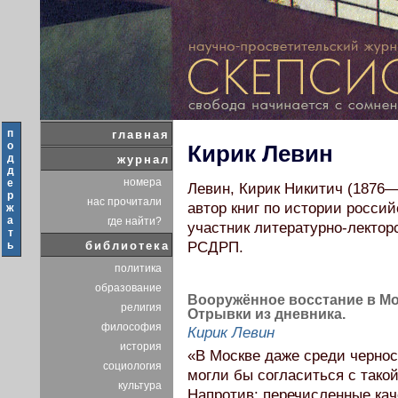
п
главная
о
Кирик Левин
д
журнал
д
номера
е
Левин, Кирик Никитич (1876—
р
нас прочитали
автор книг по истории росси
ж
а
где найти?
участник литературно-лектор
т
ь
библиотека
РСДРП.
политика
образование
Вооружённое восстание в Мос
религия
Отрывки из дневника.
философия
Кирик Левин
история
«В Москве даже среди чернос
социология
могли бы согласиться с тако
культура
Напротив: перечисленные ка