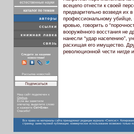
естественные науки
всецело отнести к своей пер
каталог по темам
предварительно возведя их в
профессиональному убийце, с
авторы
кровью, говорить о “порочно
ссылки
вооружённого восстания не д
книжная лавка
нанесли “удар населению”, ун
связь
расхищая его имущество. Др
революционной чести нигде и
Следите за нашими
новостями!
Рассылка новостей:
Наш сайт подключен к
Orphus
.
Если вы заметили
опечатку, выделите слово
и нажмите
Ctrl+Enter
.
Спасибо!
Все права на материалы сайта принадлежат редакции журнала «Скепсис». Копирован
страницу заимствуемой публикации; коммерческое использование возможно только п