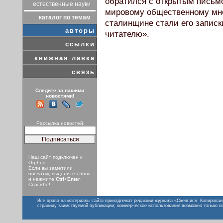
обратился с открытым письмо
естественные науки
мировому общественному мн
каталог по темам
сталинщине стали его записк
авторы
читателю».
ссылки
книжная лавка
связь
Следите за нашими
новостями!
Рассылка новостей:
Наш сайт подключен к
Orphus
.
Если вы заметили
опечатку, выделите слово
и нажмите
Ctrl+Enter
.
Спасибо!
Все права на материалы сайта принадлежат редакции журнала «Скепсис». Копирован
страницу заимствуемой публикации; коммерческое использование возможно только п