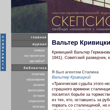
п
главная
о
Вальтер Кривицк
д
журнал
д
номера
е
Кривицкий Вальтер Германови
р
нас прочитали
1941). Советский разведчик, 
ж
а
где найти?
т
ь
библиотека
Я был агентом Сталина
политика
Вальтер Кривицкий
образование
«Трагическая судьба этого не
религия
страшного времени сталинщи
философия
посвятил борьбе за торжест
история
из тех, кто, оставшись за ру
социология
порвать со сталинщиной, но и
культура