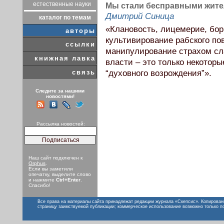
естественные науки
Мы стали бесправными жите
Дмитрий Синица
каталог по темам
«Клановость, лицемерие, бор
авторы
культивирование рабского по
ссылки
манипулирование страхом сл
книжная лавка
власти – это только некоторы
связь
“духовного возрождения”».
Следите за нашими
новостями!
Рассылка новостей:
Наш сайт подключен к
Orphus
.
Если вы заметили
опечатку, выделите слово
и нажмите
Ctrl+Enter
.
Спасибо!
Все права на материалы сайта принадлежат редакции журнала «Скепсис». Копирован
страницу заимствуемой публикации; коммерческое использование возможно только п