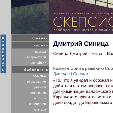
п
главная
о
Дмитрий Синица
д
журнал
д
номера
е
Синица Дмитрий - житель Вал
р
нас прочитали
ж
а
где найти?
т
Комментарий к решению Сор
ь
библиотека
Дмитрий Синица
политика
«То, что я увидел и осознал
образование
добиться в этом вопросе, на
религия
дискриминации валаамского 
философия
Карельского правительства и
история
дело дойдёт до Европейского
социология
культура