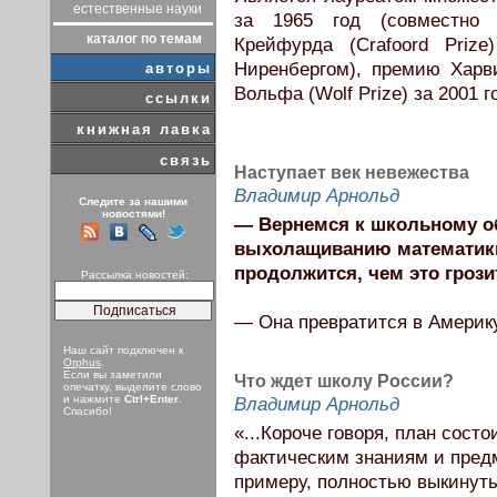
естественные науки
за 1965 год (совместно
каталог по темам
Крейфурда (Crafoord Priz
Ниренбергом), премию Харви
авторы
Вольфа (Wolf Prize) за 2001 г
ссылки
книжная лавка
связь
Наступает век невежества
Владимир Арнольд
Следите за нашими
новостями!
— Вернемся к школьному о
выхолащиванию математики 
продолжится, чем это грози
Рассылка новостей:
— Она превратится в Америку
Наш сайт подключен к
Orphus
.
Если вы заметили
Что ждет школу России?
опечатку, выделите слово
и нажмите
Ctrl+Enter
.
Владимир Арнольд
Спасибо!
«...Короче говоря, план сост
фактическим знаниям и предм
примеру, полностью выкинуты