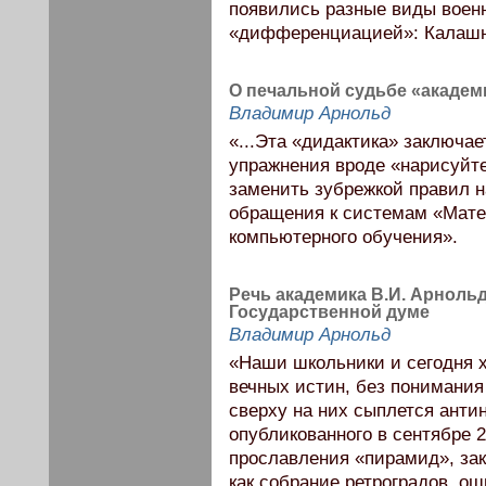
появились разные виды воен
«дифференциацией»: Калашн
О печальной судьбе «академ
Владимир Арнольд
«...Эта «дидактика» заключа
упражнения вроде «нарисуйте 
заменить зубрежкой правил н
обращения к системам «Мате
компьютерного обучения».
Речь академика В.И. Арноль
Государственной думе
Владимир Арнольд
«Наши школьники и сегодня х
вечных истин, без понимания
сверху на них сыплется анти
опубликованного в сентябре 
прославления «пирамид», за
как собрание ретроградов, о