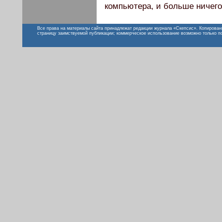
компьютера, и больше ничего.
Все права на материалы сайта принадлежат редакции журнала «Скепсис». Копирован
страницу заимствуемой публикации; коммерческое использование возможно только п