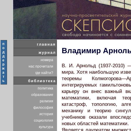
п
главная
о
Владимир Арнол
д
журнал
д
номера
е
р
В. И. Арнольд (1937-2010)
нас прочитали
ж
мира. Хотя наибольшую извес
а
где найти?
т
теоремы Колмогорова—А
ь
библиотека
интегрируемых гамильтонов
политика
карьеру он внес важный вк
образование
математики, включая те
религия
катастроф, топологию, алг
философия
механику и теорию сингул
история
учебников оказали впослед
социология
новых областей математики.
культура
Является лауреатом множес