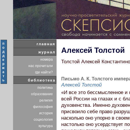
п
главная
о
Алексей Толстой
д
журнал
д
номера
е
Толстой Алексей Константинов
р
нас прочитали
ж
а
где найти?
т
Письмо А. К. Толстого импер
ь
библиотека
Алексей Толстой
политика
«И все это бессмысленное и 
образование
всей России на глазах и с б
религия
духовенства. Именно духовен
философия
присвоило себе право разруш
история
насколько оно упорно в своем
социология
настолько оно усердствует п
культура