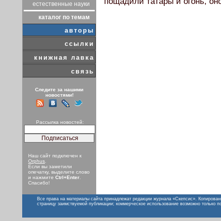
пощадили татары и огонь, он
естественные науки
каталог по темам
авторы
ссылки
книжная лавка
связь
Следите за нашими
новостями!
Рассылка новостей:
Наш сайт подключен к
Orphus
.
Если вы заметили
опечатку, выделите слово
и нажмите
Ctrl+Enter
.
Спасибо!
Все права на материалы сайта принадлежат редакции журнала «Скепсис». Копирован
страницу заимствуемой публикации; коммерческое использование возможно только п