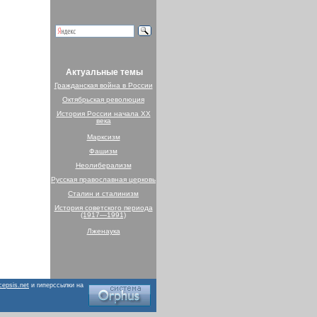
Актуальные темы
Гражданская война в России
Октябрьская революция
История России начала XX
века
Марксизм
Фашизм
Неолиберализм
Русская православная церковь
Сталин и сталинизм
История советского периода
(1917—1991)
Лженаука
cepsis.net
и гиперссылки на