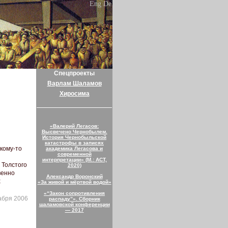
Eng
De
Спецпроекты
Варлам Шаламов
Хиросима
«Валерий Легасов:
Высвечено Чернобылем.
История Чернобыльской
катастрофы в записях
кому-то
академика Легасова и
современной
интерпретации» (М.: АСТ,
 Толстого
2020)
венно
Александр Воронский
х
«За живой и мёртвой водой»
«“Закон сопротивления
абря 2006
распаду”». Сборник
шаламовской конференции
— 2017