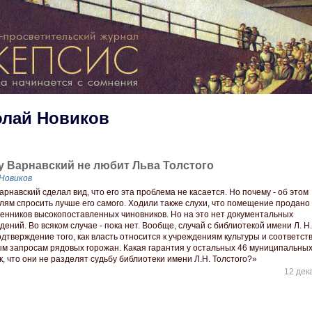
олай Новиков
 Варнавский не любит Льва Толстого
Новиков
Варнавский сделал вид, что его эта проблема не касается. Но почему - об этом
лям спросить лучше его самого. Ходили также слухи, что помещение продано 
венников высокопоставленных чиновников. Но на это нет документальных
ений. Во всяком случае - пока нет. Вообще, случай с библиотекой имени Л. Н.
одтверждение того, как власть относится к учреждениям культуры и соответст
ым запросам рядовых горожан. Какая гарантия у остальных 46 муниципальны
, что они не разделят судьбу библиотеки имени Л.Н. Толстого?»
12 дек