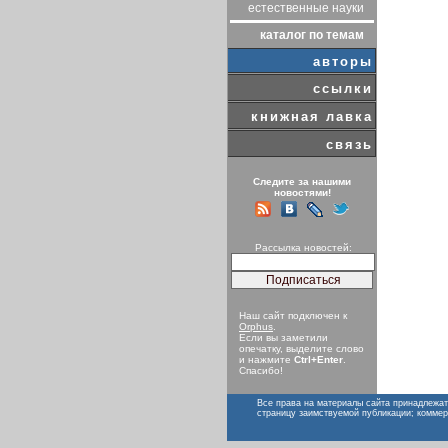
естественные науки
каталог по темам
авторы
ссылки
книжная лавка
связь
Следите за нашими
новостями!
Рассылка новостей:
Наш сайт подключен к
Orphus
.
Если вы заметили
опечатку, выделите слово
и нажмите
Ctrl+Enter
.
Спасибо!
Все права на материалы сайта принадлежат
страницу заимствуемой публикации; коммер