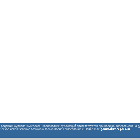
 редакции журнала «Скепсис». Копирование публикаций приветствуется при наличии гиперссылки на
s
ческое использование возможно только после согласования с Наш e-mail: