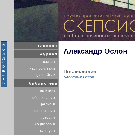
п
главная
Александр Ослон
о
д
журнал
д
номера
е
р
нас прочитали
ж
Послесловие
а
где найти?
Александр Ослон
т
ь
библиотека
политика
образование
религия
философия
история
социология
культура