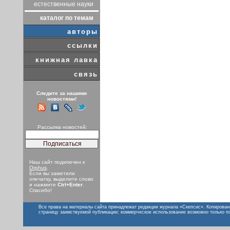
естественные науки
каталог по темам
авторы
ссылки
книжная лавка
связь
Следите за нашими
новостями!
Рассылка новостей:
Наш сайт подключен к
Orphus
.
Если вы заметили
опечатку, выделите слово
и нажмите
Ctrl+Enter
.
Спасибо!
Все права на материалы сайта принадлежат редакции журнала «Скепсис». Копирован
страницу заимствуемой публикации; коммерческое использование возможно только п