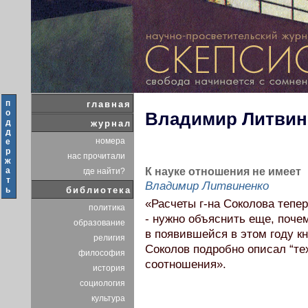
п
главная
о
Владимир Литвин
д
журнал
д
номера
е
р
нас прочитали
ж
а
К науке отношения не имеет
где найти?
т
Владимир Литвиненко
ь
библиотека
«Расчеты г-на Соколова тепер
политика
- нужно объяснить еще, почем
образование
в появившейся в этом году к
религия
Соколов подробно описал “те
философия
соотношения».
история
социология
культура