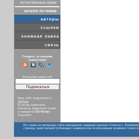
естественные науки
каталог по темам
авторы
ссылки
книжная лавка
связь
Следите за нашими
новостями!
Рассылка новостей:
Наш сайт подключен к
Orphus
.
Если вы заметили
опечатку, выделите слово
и нажмите
Ctrl+Enter
.
Спасибо!
Все права на материалы сайта принадлежат редакции журнала «Скепсис». Копирован
страницу заимствуемой публикации; коммерческое использование возможно только п