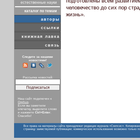
подготовлены всем развитие
естественные науки
человечество до сих пор стр
каталог по темам
жизнь».
авторы
ссылки
книжная лавка
связь
Следите за нашими
новостями!
Рассылка новостей:
Наш сайт подключен к
Orphus
.
Если вы заметили
опечатку, выделите слово
и нажмите
Ctrl+Enter
.
Спасибо!
Все права на материалы сайта принадлежат редакции журнала «Скепсис». Копирован
страницу заимствуемой публикации; коммерческое использование возможно только п