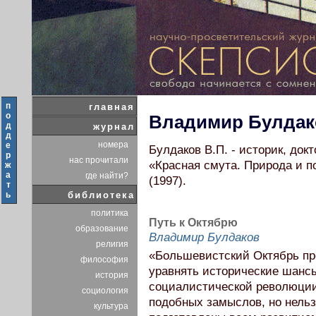
п
главная
о
Владимир Булдак
д
журнал
д
номера
е
Булдаков В.П. - историк, док
р
нас прочитали
«Красная смута. Природа и 
ж
а
где найти?
(1997).
т
ь
библиотека
политика
Путь к Октябрю
образование
Владимир Булдаков
религия
«Большевистский Октябрь пр
философия
уравнять исторические шансы
история
социалистической революции
социология
подобных замыслов, но нельз
культура