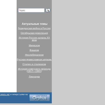
Актуальные темы
Гражданская война в России
Октябрьская революция
История России начала XX
века
Марксизм
Фашизм
Неолиберализм
Русская православная церковь
Сталин и сталинизм
История советского периода
(1917—1991)
Лженаука
cepsis.net
и гиперссылки на