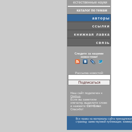
естественные науки
каталог по темам
авторы
ссылки
книжная лавка
связь
Следите за нашими
новостями!
Рассылка новостей:
Наш сайт подключен к
Orphus
.
Если вы заметили
опечатку, выделите слово
и нажмите
Ctrl+Enter
.
Спасибо!
Все права на материалы сайта принадлежат
страницу заимствуемой публикации; коммер