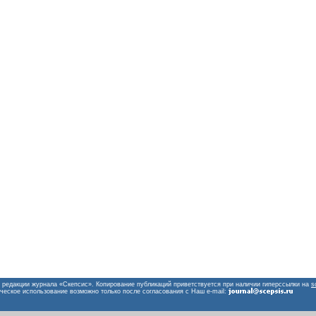
 редакции журнала «Скепсис». Копирование публикаций приветствуется при наличии гиперссылки на
s
ческое использование возможно только после согласования с Наш e-mail: