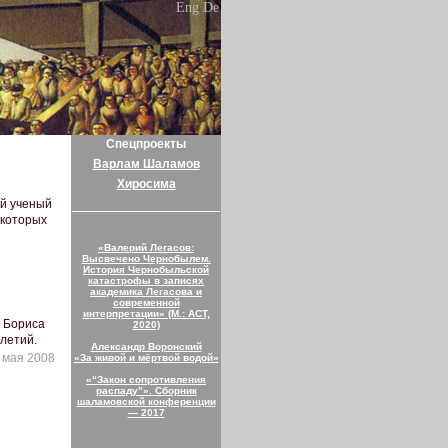
Eng
De
Спецпроекты
Варлам Шаламов
Хиросима
ый ученый
 которых
«Валерий Легасов:
Высвечено Чернобылем.
История Чернобыльской
катастрофы в записях
академика Легасова и
современной
интерпретации» (М.: АСТ,
 Бориса
2020)
летий.
Александр Воронский
 мая 2008
«За живой и мёртвой водой»
«“Закон сопротивления
распаду”». Сборник
шаламовской конференции
— 2017