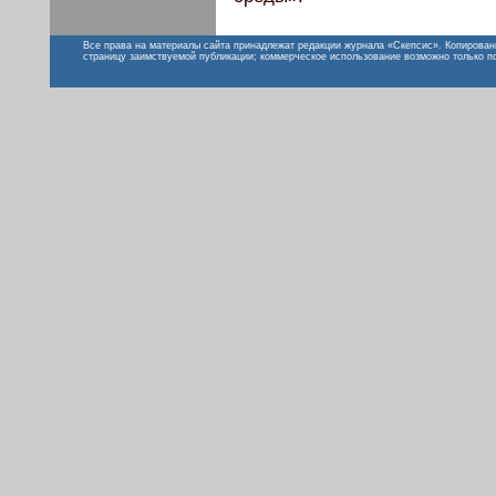
Все права на материалы сайта принадлежат редакции журнала «Скепсис». Копирован
страницу заимствуемой публикации; коммерческое использование возможно только п