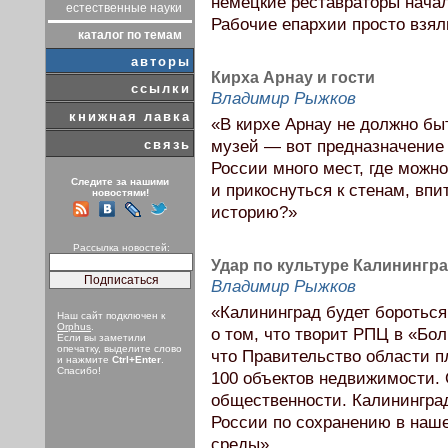
немецкие реставраторы нача
естественные науки
Рабочие епархии просто взял
каталог по темам
авторы
Кирха Арнау и гости
ссылки
Владимир Рыжков
книжная лавка
«В кирхе Арнау не должно бы
связь
музей — вот предназначение э
России много мест, где можн
Следите за нашими
и прикоснуться к стенам, вп
новостями!
историю?»
Рассылка новостей:
Удар по культуре Калинингр
Владимир Рыжков
«Калининград будет бороться
Наш сайт подключен к
Orphus
.
о том, что творит РПЦ в «Бо
Если вы заметили
опечатку, выделите слово
что Правительство области п
и нажмите
Ctrl+Enter
.
Спасибо!
100 объектов недвижимости. О
общественности. Калининград
России по сохранению в наш
среды».