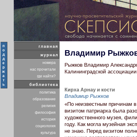
п
главная
о
Владимир Рыжко
д
журнал
д
номера
е
Рыжков Владимир Александр
р
нас прочитали
Калининградской ассоциации 
ж
а
где найти?
т
ь
библиотека
Кирха Арнау и кости
политика
Владимир Рыжков
образование
«По неизвестным причинам в 
религия
визитом патриарха была разо
философия
художественного музея, фили
история
году. Как могла музейная эк
социология
не знаю. Перед визитом полно
культура