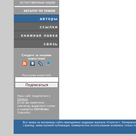
естественные науки
каталог по темам
авторы
ссылки
книжная лавка
связь
Следите за нашими
новостями!
Рассылка новостей:
Наш сайт подключен к
Orphus
.
Если вы заметили
опечатку, выделите слово
и нажмите
Ctrl+Enter
.
Спасибо!
Все права на материалы сайта принадлежат редакции журнала «Скепсис». Копирован
страницу заимствуемой публикации; коммерческое использование возможно только п