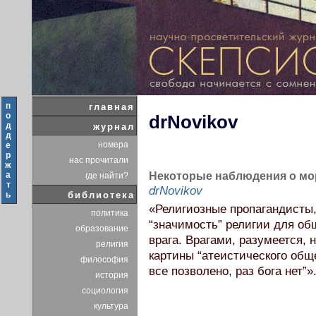
п
главная
о
drNovikov
д
журнал
д
номера
е
р
нас прочитали
ж
а
Некоторые наблюдения о мор
где найти?
т
drNovikov
ь
библиотека
«Религиозные пропагандисты,
политика
“значимость” религии для об
образование
врага. Врагами, разумеется,
религия
картины “атеистического общ
философия
все позволено, раз бога нет”»
история
социология
культура