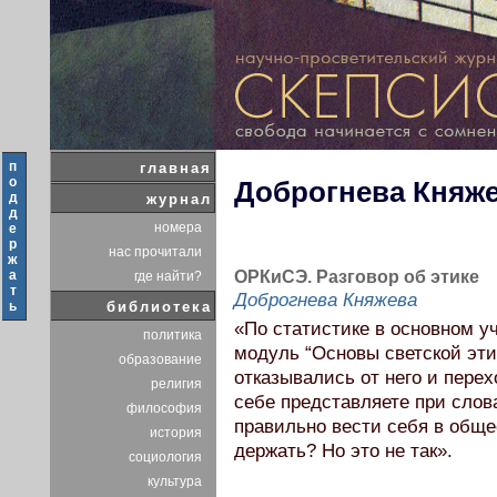
п
главная
о
Доброгнева Княж
д
журнал
д
номера
е
р
нас прочитали
ж
а
ОРКиСЭ. Разговор об этике
где найти?
т
Доброгнева Княжева
ь
библиотека
«По статистике в основном 
политика
модуль “Основы светской эти
образование
отказывались от него и перех
религия
себе представляете при слова
философия
правильно вести себя в обще
история
держать? Но это не так».
социология
культура