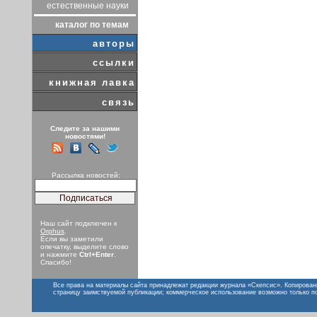
естественные науки
каталог по темам
авторы
ссылки
книжная лавка
связь
Следите за нашими
новостями!
Рассылка новостей:
Наш сайт подключен к
Orphus
.
Если вы заметили
опечатку, выделите слово
и нажмите
Ctrl+Enter
.
Спасибо!
Все права на материалы сайта принадлежат редакции журнала «Скепсис». Копирован
страницу заимствуемой публикации; коммерческое использование возможно только п