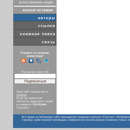
естественные науки
каталог по темам
авторы
ссылки
книжная лавка
связь
Следите за нашими
новостями!
Рассылка новостей:
Наш сайт подключен к
Orphus
.
Если вы заметили
опечатку, выделите слово
и нажмите
Ctrl+Enter
.
Спасибо!
Все права на материалы сайта принадлежат редакции журнала «Скепсис». Копирован
страницу заимствуемой публикации; коммерческое использование возможно только п