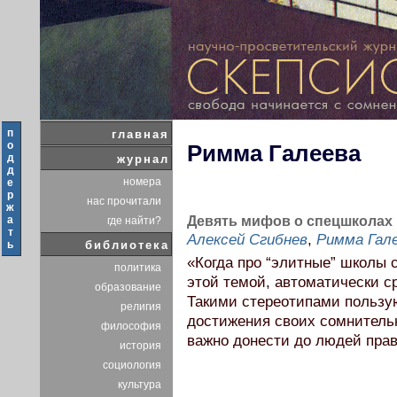
п
главная
о
Римма Галеева
д
журнал
д
номера
е
р
нас прочитали
ж
а
Девять мифов о спецшколах
где найти?
т
Алексей Сгибнев
,
Римма Гал
ь
библиотека
«Когда про “элитные” школы
политика
этой темой, автоматически с
образование
Такими стереотипами пользу
религия
достижения своих сомнитель
философия
важно донести до людей прав
история
социология
культура