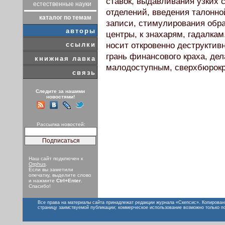
ставок, выдавливания узких 
естественные науки
отделений, введения талонн
каталог по темам
записи, стимулирования обр
авторы
центры, к знахарям, гадалкам
ссылки
носит откровенно деструктив
грань финансового краха, де
книжная лавка
малодоступным, сверхбюрок
связь
Следите за нашими
новостями!
Рассылка новостей:
Наш сайт подключен к
Orphus
.
Если вы заметили
опечатку, выделите слово
и нажмите
Ctrl+Enter
.
Спасибо!
Все права на материалы сайта принадлежат редакции журнала «Скепсис». Копирован
страницу заимствуемой публикации; коммерческое использование возможно только п