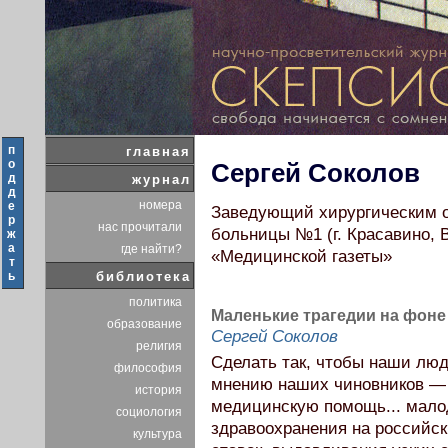
п
главная
о
Сергей Соколов
д
журнал
д
номера
е
Заведующий хирургическим о
р
нас прочитали
больницы №1 (г. Красавино, В
ж
а
где найти?
«Медицинской газеты»
т
ь
библиотека
политика
Маленькие трагедии на фон
образование
Сергей Соколов
религия
Сделать так, чтобы наши люд
философия
мнению наших чиновников — 
история
медицинскую помощь... мало
социология
здравоохранения на российск
культура