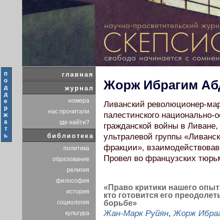
п
главная
о
Жорж Ибрагим Аб
д
журнал
д
номера
е
Ливанский революционер-маркс
р
нас прочитали
палестинского национально-
ж
а
где найти?
гражданской войны в Ливане,
т
ь
библиотека
ультралевой группы «Ливанс
фракции», взаимодействовавш
политика
Провел во французских тюрьм
образование
религия
философия
«Право критики нашего опы
история
кто готовится его преодоле
социология
борьбе»
Жан-Марк Руйян
,
Жорж Ибра
культура