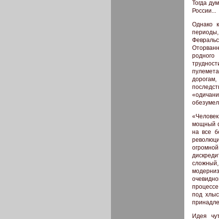
Тогда ду
России...
Однако 
периоды,
Февральс
Оторван
родного
труднос
пулемета
дорогам,
последст
«одичани
обезумел
«Человек
мощный ф
на все б
революци
огромной
дискреди
сложный,
модерниз
очевидно
процессе
под хлыс
принадле
Идея чут