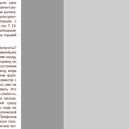
ашло свое
игентско-
к рычага,
ультурно-
 борьбы с
соч. Т. 19.
вободным.
ш горький
езультаты?
важнейших
умя назад,
тарину, но
состоянии
иод, когда
ом круге:
форматор с
асс уже не
овать. Это
слабость,
в писала:
ей сразу
ы надо не
гической
. Трифонов
асно тихо.
тков лет.