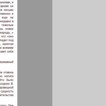
аниями, и
 время он
ое письмо
ряженно и
, еще не
недавно в
 тяжелые
ишь новое
арода...»
 что «оно
 падет под
, занятая
м всякими
тавит себя
державный
ем отмена
ко натиск
 Это было
озднее В.
удовищной
 сущность
вительства
алось. Они