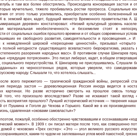
вглубь и там все более обострялись. Происходила консервация застоя и от
оторые мучительно, тяжело пробивались ростки прогресса. Социальные ко
ечия от этого только усиливались, приобретали особенно болезненный ха
X в. земский врач, кадет, будущий министр Временного правительства А. Ш
ымирающая деревня» констатировал: «Низкий культурный уровень населе
ая материальная необеспеченность и безземелие стоят в непосред
сти от социальных ошибок прошлого времени и от общих современных услови
ишивших ее свободного развития, самодеятельности и просвещения...» И
л к немедленной широкой «переоценке ценностей», призывал «открыто
о полной негодности существующего всевластного бюрократизма, указать
степенного разорения народных масс». В противном случае Шингарев пре
ые «грядущие потрясения». Это писал либерал, кадет, в общем отвергавши
д социального переустройства. К Шингареву не прислушивались. Слушали б
одданных» из черносотенных рядов, которые уверяли, что самодержав
русскому народу. Слышали то, что хотелось слышать...
после всего пережитого — трагической гражданской войны, репрессий ст
ия периода застоя — дореволюционная Россия иногда видится в носта
ных картинах. Но разве исторично смотреть на прошлое сквозь толщ
й того, что произошло впоследствии? Разве не искажает такой взгляд «
сть восприятия прошлого? Лучший исторический источник — творения наши
й от Пушкина и Гоголя до Чехова и Горького. Какой же в их произведениях
жизнь, сдавленная «оковами самовластья»?
 поэтом, пожалуй, особенно обостренно чувствовавшим и осознававшим «ход
ический момент». В 1909 г. он писал матери после того, как совершенно п
 домой с чеховских «Трех сестер»: «Это — угол великого русского искусств
сохранившихся, каким-то чудом не заплеванных углов моей пакостной, грязно