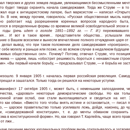
вал тверских и других земцев людьми, увлекающимися бессмысленными мечт
что будет твердо охранять начала самодержавия. Тогда же Струве — в то
жал еще к антицаристскому лагерю, был марксистом — написал «Открыт
II». В нем, между прочим, говорилось: «Русская общественная мысль нап
ьно работает над разрешением коренных вопросов народного быта
гося в определенные формы со времени великой освободительной эпохи и 
е годы
(речь идет о голоде 1891—1892 гг. — Г. И.)
переживавшего
ия... И вот в такое время... представители общества... услышали л
ние о Вашем всесилии и вынесли впечатление полного отчуждения царя от н
 делал вывод, что при таком положении дело самодержавия «проиграно»,
т себе могилу и раньше или позже, но во всяком случае в недалеком будущем
живых общественных сил». Почему? Потому, отвечал Струве, что позиция
ежима — царем, лишь «обострит решимость бороться с ненавистным строе
ми». «Вы первый начали борьбу, — предсказывал Струве, — и борьба не зас
оизошло. 9 января 1905 г. началась первая российская революция. Само
трещал и зашатался. Только тогда он решился на некоторые уступки.
манифест 17 октября 1905 г., может быть, с неменьшим запозданием, ч
ичества, «даровал» некоторые демократические свободы. Но как толь
ионной атаки ослаб, они стали выхолащиваться и сводиться на нет.
то как обман. «Вместо того чтобы внять истине и остановиться, — писал п
о, — царское правительство только усиливало ложь, дойдя, наконец, до ч
ти, «самодержавной конституции», т. е. до мечты обманом сохранить
зма в конституционной форме». Но, как говорил Т. Карлейль, чаще всего пра
от лжи...
иначе решение многих кардинальных проблем вновь откладывалось и затягив