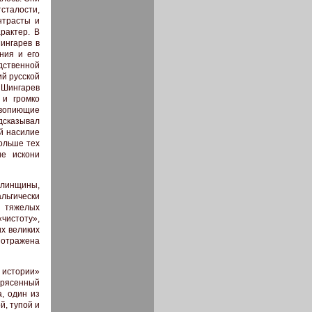
сталости,
нтрасты и
рактер. В
ингарев в
ния и его
ственной
й русской
 Шингарев
 и громко
 вопиющие
дсказывал
й насилие
ольше тех
ие искони
алинщины,
льгически
у тяжелых
чистоту»,
х великих
 отражена
 истории»
отрясенный
а, один из
й, тупой и