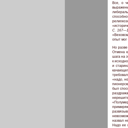
Все, о ч
выражен
либераль
способн
религио
«историч
С. 167—1
«Веховск
опыт мог 
Но разве
Отмена к
шага на э
к исходн
и старин
качающег
требовал
«надо, но
пионерск
был спос
раздража
нерешите
«Полуме
примиряю
развязы
невозмож
назвал н
Надо ее 