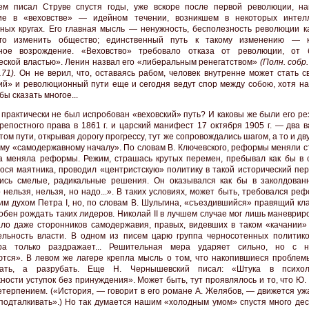
ем писал Струве спустя годы, уже вскоре после первой революции, н
ие в «веховстве» — идейном течении, возникшем в некоторых интелл
ных кругах. Его главная мысль — ненужность, бесполезность революции ка
ого изменить общество; единственный путь к такому изменению — к
зное возрождение. «Веховство» требовало отказа от революции, от
еской властью». Ленин назвал его «либеральным ренегатством»
(Полн. собр. 
71).
Он не верил, что, оставаясь рабом, человек внутренне может стать с
ий» и революционный пути еще и сегодня ведут спор между собою, хотя на
бы сказать многое...
 практически не был испробован «веховский» путь? И каковы же были его р
репостного права в 1861 г. и царский манифест 17 октября 1905 г. — два 
том пути, открывая дорогу прогрессу, тут же сопровождались шагом, а то и дв
ому «самодержавному началу». По словам В. Ключевского, реформы меняли с
а меняла реформы. Режим, страшась крутых перемен, пребывал как бы в 
ося маятника, проводил «центристскую» политику в такой исторический пер
ись смелые, радикальные решения. Он оказывался как бы в заколдованн
 нельзя, нельзя, но надо...». В таких условиях, может быть, требовался ре
им духом Петра I, но, по словам В. Шульгина, «съездившийся» правящий кл
обен рождать таких лидеров. Николай II в лучшем случае мог лишь маневрир
ло даже сторонников самодержавия, правых, видевших в таком «качании» 
льность власти. В одном из писем царю группа черносотенных политико
ра только раздражает... Решительная мера ударяет сильно, но с н
тся». В левом же лагере крепла мысль о том, что накопившиеся проблем
вать, а разрубать. Еще Н. Чернышевский писал: «Штука в психоло
ности уступок без принуждения». Может быть, тут проявлялось и то, что Ю
етерпением. («История, — говорит в его романе А. Желябов, — движется уж
подталкивать».) Но так думается нашим «холодным умом» спустя много деся