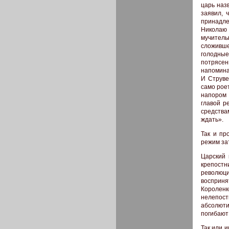
царь наз
заявил, 
принадле
Николаю 
мучител
сложивше
голодны
потрясен
напомина
И Струве
само рое
напором 
главой р
средства
ждать».
Так и пр
режим за
Царский 
крепостн
революц
восприня
Короленк
нелепос
абсолюти
погибают 
Так или 