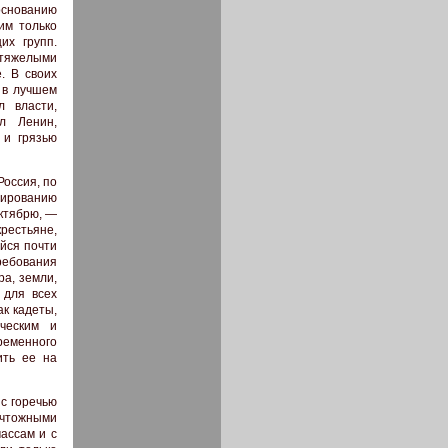
основанию
им только
их групп.
тяжелыми
. В своих
 в лучшем
 власти,
ал Ленин,
 и грязью
оссия, по
мированию
ктябрю, —
рестьяне,
йся почти
ребования
а, земли,
 для всех
ак кадеты,
ческим и
еменного
ить ее на
с горечью
ничтожными
ассам и с