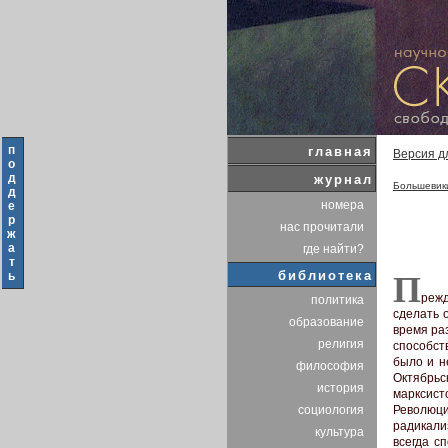
п
главная
Версия д
о
д
журнал
Большевик
д
номера
е
р
нас прочитали
ж
а
где найти?
т
библиотека
ь
П
режд
политика
сделать 
образование
время ра
религия
способст
было и н
философия
Октябрьс
история
марксист
Революци
социология
радикали
культура
всегда с