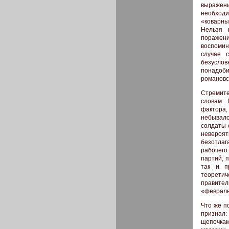
выражени
необходи
«коварны
Нельзя 
поражени
воспомин
случае 
безусло
понадоби
романовс
Стремите
словам 
фактора,
небывало
солдаты 
невероя
безотлаг
рабочего
партий, 
так и п
теорети
правител
«февраль
Что же п
признал:
щепочкам