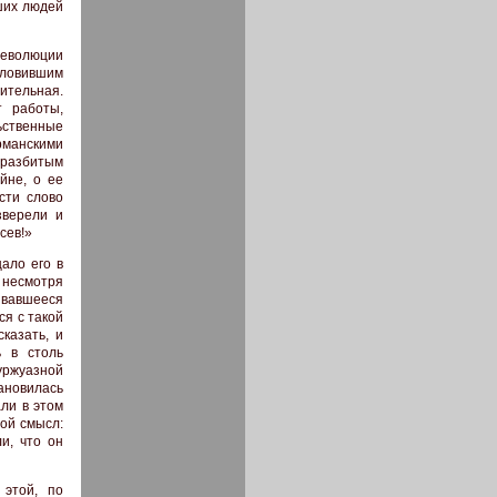
ших людей
революции
словившим
чительная.
т работы,
ьственные
манскими
 разбитым
йне, о ее
сти слово
зверели и
сев!»
ало его в
 несмотря
ивавшееся
ся с такой
казать, и
ь в столь
уржуазной
тановилась
ли в этом
ой смысл:
и, что он
 этой, по