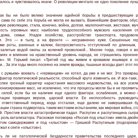
малось и чувствовалось иначе. О революции мечтало не одно поколение луч
как бы ни было велико значение идейной борьбы в предшествующие 
 сама по себе эта борьба не могла ее вызвать. Важнейшим фактором, обу
кую революцию, стала, конечно, война, долгая, малопонятная, жестокая, му
ность огромных масс наиболее трудоспособного мужского населения о
 дома, семьи. Упадок хозяйства, расстройство транспорта, продовол
ти. Это — в тылу, а на фронте — несравненно хуже. Скошенные гер
ми роты, раненые и калеки, беспросветность отступлений по длинным,
 залитые водой окопы за колючей проволокой... Многие тогда, говоря о во
виях и влиянии на нравственный уровень народа, не страшились произне
е». М. Горький писал: «Третий год мы живем в кровавом кошмаре и о
и... За эти годы много посеяно на земле вражды, пышные всходы дает этот по
 с ружьем» воевать с «германцем» не хотел, да уже и не мог. Это превращ
актор политической реальности, способный круто изменить ее. И все-таки,
олее грозный характер нарастания массового недовольства, на все усил
онизирование масс, не исключено, что эти процессы могли бы и не проявить
 силой, если бы не наличие еще одного фактора: ослабления, а можно с
тации правящих верхов, царской власти. Ее неспособность руководит
 ответственный период, когда отсталая, еще далеко не завершившая б
ации страна подверглась таким жестоким испытаниям, как мировая война, с
й. Престиж власти катастрофически падал. Распутин и распутинщина сыгра
 роль катализатора. Расхожая поговорка «Россия под хлыстом» имела двойн
том самодержавия и под «хлыстом» — Гришкой Распутиным (подозревал
жал к секте «хлыстов»).
ь ли не патологической бездарности правительства последнего царя,