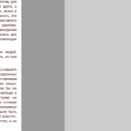
 почву для
 друга, а
, казна и
азать, эти
авственно
 царизма:
емледелии
ались вне
ллигенция
ых людей,
ть, но они
осставшего
люционных
ротивникам
и, писал:
как бы ни
свободе и
труве, ни
м «стихии
 взаимных
были быть
 власти».
стен, и на