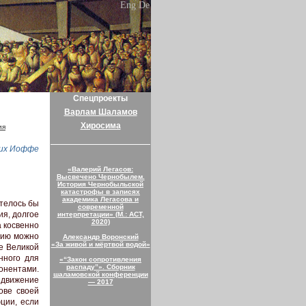
Eng
De
Спецпроекты
Варлам Шаламов
Хиросима
ия
их Иоффе
«Валерий Легасов:
Высвечено Чернобылем.
История Чернобыльской
катастрофы в записях
академика Легасова и
отелось бы
современной
ия, долгое
интерпретации» (М.: АСТ,
2020)
а косвенно
цию можно
Александр Воронский
«За живой и мёртвой водой»
е Великой
нного для
«“Закон сопротивления
распаду”». Сборник
понентами.
шаламовской конференции
 движение
— 2017
ове своей
ции, если