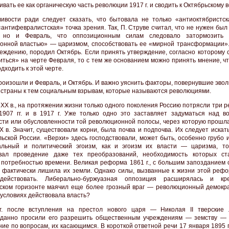
вать ее как органическую часть революции 1917 г. и сводить к Октябрьскому 
ивости ради следует сказать, что бытовала не только «антиоктябристск
«антифевралистская» точка зрения. Так, П. Струве считал, что не нужен был
, но и Февраль, что оппозиционным силам следовало затормозить 
онной властью» — царизмом, способствовать ее «мирной трансформации».
беждению, породил Октябрь. Если принять утверждение, согласно которому 
иться» на черте Февраля, то с тем же основанием можно принять мнение, ч
дходить к этой черте.
роизошли и Февраль, и Октябрь. И важно уяснить факторы, повернувшие эво
 страны к тем социальным взрывам, которые называются революциями.
 XX в., на протяжении жизни только одного поколения Россию потрясли три 
907 гг. и в 1917 г. Уже только одно это заставляет задуматься над в
сти или обусловленности той революционной полосы, через которую прошла
X в. Значит, существовали корни, была почва и подпочва. Их следует искат
ьской России. «Верхи» здесь господствовали, может быть, особенно грубо 
альный и политический эгоизм, как и эгоизм их власти — царизма, т
ивал проведение даже тех преобразований, необходимость которых ст
 потребностью времени. Великая реформа 1861 г., с большим запозданием 
, фактически лишила их земли. Однако силы, вызванные к жизни этой рефо
действовать. Либерально-буржуазная оппозиция расширялась и кр
ском горизонте маячил еще более грозный враг — революционный демокра
 условиях действовала власть?
г. после вступления на престол нового царя — Николая II тверские
дданно просили его разрешить общественным учреждениям — земству —
ние по вопросам, их касающимся. В короткой ответной речи 17 января 1895 