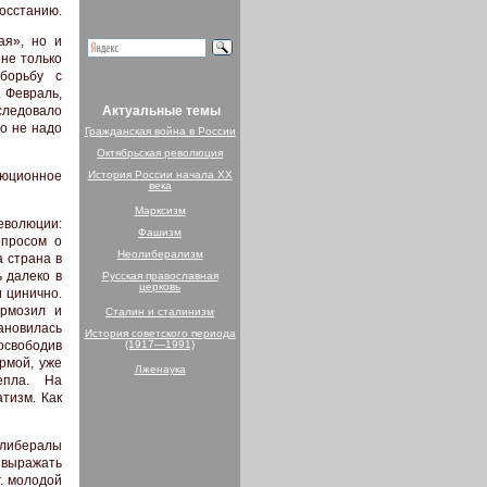
восстанию.
ая», но и
 не только
борьбу с
 Февраль,
следовало
Актуальные темы
то не надо
Гражданская война в России
Октябрьская революция
люционное
История России начала XX
века
Марксизм
революции:
Фашизм
опросом о
Неолиберализм
 страна в
ь далеко в
Русская православная
церковь
и цинично.
ормозил и
Сталин и сталинизм
ановилась
История советского периода
освободив
(1917—1991)
рмой, уже
Лженаука
епла. На
тизм. Как
 либералы
 выражать
г. молодой