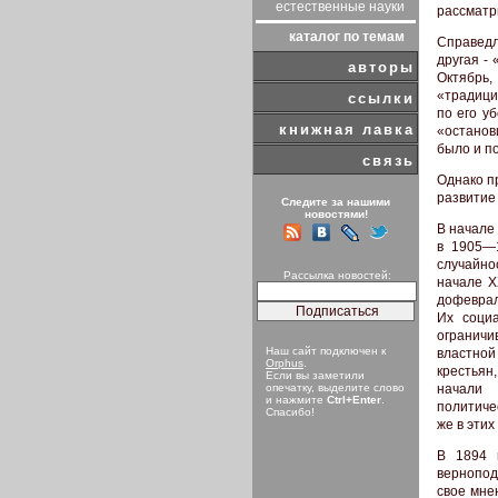
естественные науки
рассматри
каталог по темам
Справедл
другая - 
авторы
Октябрь
«традици
ссылки
по его у
книжная лавка
«останов
было и по
связь
Однако п
развитие
Следите за нашими
новостями!
В начале
в 1905—1
случайно
Рассылка новостей:
начале X
дофеврал
Их соци
огранич
Наш сайт подключен к
властной
Orphus
.
крестьян
Если вы заметили
начали 
опечатку, выделите слово
и нажмите
Ctrl+Enter
.
политиче
Спасибо!
же в этих
В 1894 
вернопо
свое мне