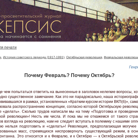
ля печати
и
,
История советского периода (1917-1991)
,
Октябрьская революция
,
Февральская революц
Генр
Почему Февраль? Почему Октябрь?
е чем попытаться ответить на вынесенные в заголовок нелегкие вопросы, х
одно существенное замечание. Как это ни парадоксально, наша историограф
звивавшаяся в рамках, установленных «Кратким курсом истории ВКП(б)», сам
вовала распространению концепции, согласно которой Октябрьскую револю
е «делать». Сколько трудов написали мы на тему «Подготовка и проведени
кой революции»! Несть им числа. И пока мы не откажемся от такого стра
ов взгляда на революцию, нам не следует вступать в полемику с нашими оп
ю нельзя подготовить и «сделать»! Революция, предполагающая могучее
зованных масс, стремящихся ниспровергнуть существующий режим, в осн
понтанна. Это относится и к Февралю, и к Октябрю — к Октябрьской револю