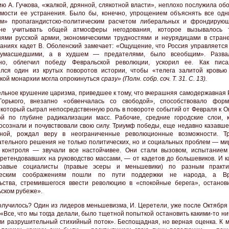
ю А. Гучкова, «жалкой, дрянной, слякотной власти», неплохо послужила об
мости ее устранения. Было бы, конечно, упрощением объяснять все одн
м» пропагандистско-политическим расчетом либеральных и фрондирующ
не учитывать общей атмосферы негодования, которое вызывалось 
ями русской армии, экономическими трудностями и неурядицами в стране
аниях кадет В. Оболенский замечает: «Ощущение, что Россия управляется
сумасшедшими, а в худшем — предателями, было всеобщим». Развал
вно, облегчил победу Февральской революции, ускорил ее. Как пис
лся один из крутых поворотов истории, чтобы «телега залитой кровью
кой монархии могла опрокинуться
сразу» (Полн. собр. соч. Т. 31. С. 13).
льное крушение царизма, приведшее к тому, что вчерашняя самодержавная Р
Горького, внезапно «обвенчалась со свободой», способствовало фор
 который сыграл непосредственную роль в повороте событий от Февраля к О
й по глубине радикализации масс. Рабочие, средние городские слои, к
осознали и почувствовали свою силу. Триумф победы, еще недавно казавше
тной, рождал веру в неограниченные революционные возможности. Т
ательного решения не только политических, но и социальных проблем — мир
 контроля — звучали все настойчивее. Они стали вызовом, испытанием
претендовавших на руководство массами, — от кадетов до большевиков. И к
равые социалисты (правые эсеры и меньшевики) по разным практи
ческим соображениям пошли по пути поддержки не народа, а Вр
ьства, стремившегося ввести революцию в «спокойные берега», останов
ском рубеже».
олучилось? Один из лидеров меньшевизма, И. Церетели, уже после Октября 
 «Все, что мы тогда делали, было тщетной попыткой остановить какими-то 
и разрушительный стихийный поток». Беспощадная, но верная оценка. К м