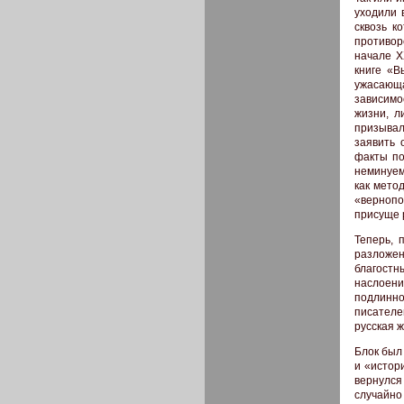
уходили 
сквозь к
противор
начале X
книге «В
ужасающ
зависимо
жизни, л
призыва
заявить 
факты по
неминуем
как мето
«верноп
присуще 
Теперь, 
разложен
благост
наслоени
подлинно
писателе
русская 
Блок был
и «истор
вернулся
случайно 