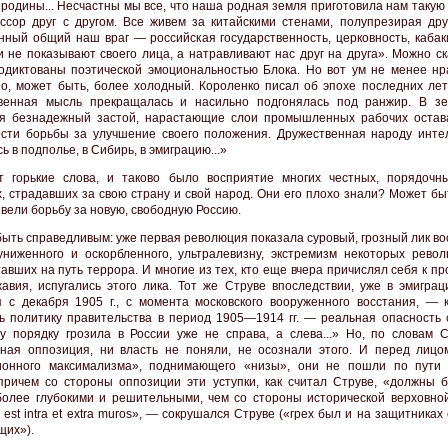
 родины... Несчастны мы все, что наша родная земля приготовила нам такую
ссор друг с другом. Все живем за китайскими стенами, полупрезирая друг
нный общий наш враг — российская государственность, церковность, кабаки
и не показывают своего лица, а натравливают нас друг на друга». Можно ск
одиктованы поэтической эмоциональностью Блока. Но вот ум не менее нр
но, может быть, более холодный. Короленко писал об эпохе последних лет
венная мысль прекращалась и насильно подгонялась под ранжир. В з
я безнадежный застой, нарастающие слои промышленных рабочих остав
сти борьбы за улучшение своего положения. Дружественная народу инте
ь в подполье, в Сибирь, в эмиграцию...»
т горькие слова, и таково было восприятие многих честных, порядочн
, страдавших за свою страну и свой народ. Они его плохо знали? Может бы
 вели борьбу за новую, свободную Россию.
быть справедливым: уже первая революция показала суровый, грозный лик в
униженного и оскорбленного, ультралевизну, экстремизм некоторых рево
тавших на путь террора. И многие из тех, кто еще вчера причислял себя к п
авия, испугались этого лика. Тот же Струве впоследствии, уже в эмиграци
 с декабря 1905 г., с момента московского вооруженного восстания, — 
ь политику правительства в период 1905—1914 гг. — реальная опасность 
у порядку грозила в России уже не справа, а слева...» Но, по словам С
ная оппозиция, ни власть не поняли, не осознали этого. И перед лицо
ионного максимализма», поднимающего «низы», они не пошли по пути
 причем со стороны оппозиции эти уступки, как считал Струве, «должны 
более глубокими и решительными, чем со стороны исторической верховной
est intra et extra muros», — сокрушался Струве («грех был и на защитниках 
их»).