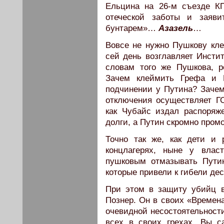
Ельцина на 26-м съезде К
отеческой заботы и заяви
бунтарем»…
Азазель
…
Вовсе не нужно Пушкову кле
сей день возглавляет Инстит
словам того же Пушкова, ре
Зачем клеймить Грефа и К
подчинении у Путина? Зачем
отключения осуществляет 
как Чубайс издал распоряж
долги, а Путин скромно пром
Точно так же, как дети и 
концлагерях, ныне у влас
пушковым отмазывать Путин
которые привели к гибели де
При этом в защиту убийц вы
Познер. Он в своих «Времена
очевидной несостоятельности
всех в своих грехах. Вы 