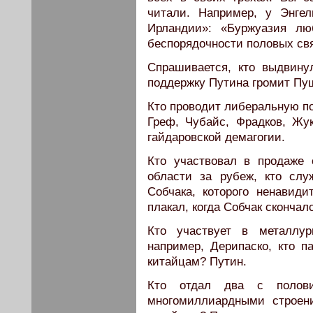
читали. Например, у Энге
Ирландии»: «Буржуазия лю
беспорядочности половых св
Спрашивается, кто выдвин
поддержку Путина громит Пу
Кто проводит либеральную по
Греф, Чубайс, Фрадков, Жук
гайдаровской демагогии.
Кто участвовал в продаже 
области за рубеж, кто слу
Собчака, которого ненавиди
плакал, когда Собчак скончал
Кто участвует в металлур
например, Дерипаско, кто п
китайцам? Путин.
Кто отдал два с полов
многомиллиардными строен