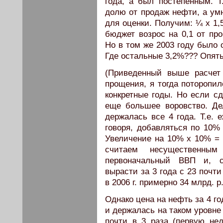
года, а был постепенным. Т
долю от продаж нефти, а умн
для оценки. Получим: ¼ х 1,5
бюджет возрос на 0,1 от пр
Но в том же 2003 году было 
Где остальные 3,2%??? Опят
(Приведенный выше расчет
прощения, я тогда поторопил
конкретные годы. Но если сд
еще большее воровство. Де
держалась все 4 года. Т.е. 
говоря, добавляться по 10%
Увеличение на 10% х 10% = 1
считаем несущественным
первоначальный ВВП и, с
вырасти за 3 года с 23 почт
в 2006 г. примерно 34 млрд. р.
Однако цена на нефть за 4 г
и держалась на таком уровне 
почти в 3 раза (первую нед