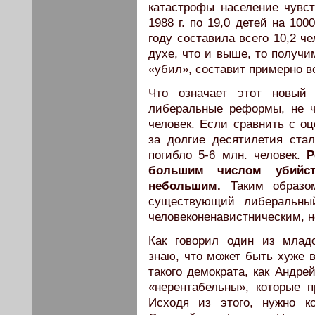
катастрофы население чувс
1988 г. по 19,0 детей на 10
году составила всего 10,2 ч
духе, что и выше, то получи
«убил», составит примерно вс
Что означает этот новый
либеральные реформы, не ч
человек. Если сравнить с оц
за долгие десятилетия ста
погибло 5-6 млн. человек.
Р
большим числом убийс
небольшим.
Таким образом
существующий либеральный
человеконенавистническим, н
Как говорил один из млад
знаю, что может быть хуже
такого демократа, как Андре
«нерентабельны», которые 
Исходя из этого, нужно к