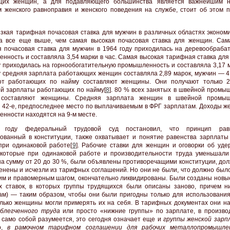
щих женщин, а для подавляющего большинства является важнейшим н
 женского равноправия и женского поведения на службе, стоит об этом п
зкая тарифная почасовая ставка для мужчин в различных областях экономи
а все еще выше, чем самая высокая почасовая ставка для женщин. Сам
 почасовая ставка для мужчин в 1964 году приходилась на деревообраб
нность и составляла 3,54 марки в час. Самая высокая тарифная ставка для
у приходилась на горнообогатительную промышленность и составляла 3,17 
у средняя зарплата работающих женщин составляла 2,89 марок, мужчин — 4,
от работающих по найму составляют женщины. Они получают только 
й зарплаты работающих по найму[
8
]. 80 % всех занятых в швейной промы
 составляют женщины. Средняя зарплата женщин в швейной промыш
 42-е, предпоследнее место по выплачиваемым в ФРГ зарплатам. Доходы ж
нности находятся на 9-м месте.
году федеральный трудовой суд постановил, что принцип равн
ованный в конституции, также охватывает и понятие равенства зарплаты
ри одинаковой работе[
9
]. Рабочие ставки для женщин и оговорки об уде
которые при одинаковой работе и производительности труда уменьшали
а сумму от 20 до 30 %, были объявлены противоречащими конституции, до
енены и исчезли из тарифных соглашений. Но они не были, что должно было
м и правомерным шагом, окончательно ликвидированы. Были созданы новы
 ставок, в которых группы трудящихся были описаны заново, причем н
ам) — таким образом, чтобы они были пригодны только для использования
олько женщины могли примерять их на себя. В тарифных документах они н
блегченного труда
или просто «нижние группы» по зарплате, в произво
, само собой разумеется, это сегодня означает еще и
группы женской зар
р,
в рамочном тарифном соглашении для рабочих металлопромышле