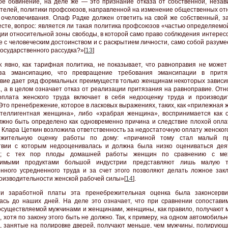
ое обвинение, на деле же — это признание отказа от собственной, незав
телей, политики профсоюзов, направленной на изменение общественных от
 очеловечивания. Олаф Радке должен ответить на свой же собственный, з
есте, вопрос: является ли такая политика профсоюзов «частью определяемо
ции относительной зоны свободы, в которой само право соблюдения интересов
е с человеческим достоинством и с раскрытием личности, само собой разуме
государственного рассудка?»[
13
]
к явно, как тарифная политика, не показывает, что равноправия не может
за эмансипацию, что превращение требования эмансипации в притя
вие дает ряд формальных преимуществ только женщинам некоторых зависи
, а в целом означает отказ от реализации притязания на равноправие. Отн
плата женского труда включает в себя недооценку труда и производи
Это пренебрежение, которое в ласковых выражениях, таких, как «прилежная
теллигентная женщина», либо «храбрая женщина», воспринимается как 
лжно быть определено как одновременно причина и следствие плохой опла
у Клара Цеткин возложила ответственность за недостаточную оплату женског
ежительную оценку работы по дому: «причиной тому стал малый пр
твии с которым недооценивалась и должна была низко оцениваться дея
; с тех пор плоды домашней работы женщин по сравнению с мех
димыми продуктами большой индустрии представляют лишь малую т
нного усредненного труда и за счет этого позволяют делать ложное зак
оизводительности женской рабочей силы»[
14
].
ти заработной платы эта пренебрежительная оценка была законсерв
ась до наших дней. На деле это означает, что при сравнении сопостави
осуществляемой мужчинами и женщинами, женщины, как правило, получают 
, хотя по закону этого быть не должно. Так, к примеру, на одном автомобиль
 занятые на полировке дверей, получают меньше, чем мужчины, полирующ