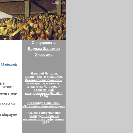
Eng
De
Спецпроекты
Варлам Шаламов
Хиросима
я Майнхоф
«Валерий Легасов:
Высвечено Чернобылем.
История Чернобыльской
ные
катастрофы в записях
исчезает.
академика Легасова и
современной
интерпретации» (М.: АСТ,
нст Блох
2020)
Александр Воронский
у всем он
«За живой и мёртвой водой»
«“Закон сопротивления
т Маркузе
распаду”». Сборник
шаламовской конференции
— 2017