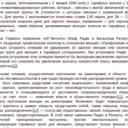
 и округе, действительном с 1 января 1966 года
о тарифных группах с 1
 «неквалифицированные рабочие, которые... связаны с
малой
физической на
ля рабочей группы 3b уточняется: «...которые связаны с нормальной ф
й». Для группы 1 выплачивается почасовая ставка 2,45 марок, для 3b — 2,
зическая нагрузка
дана для зарплат женщин,
нормальная
— для зарпла
рмально, таким образом, дискриминация женщин исчезла из тарифных д
ки — нет.
на Главного правления «ИГ-Металл» Олаф Радке и Вильгельм Ратерт
т неудачную профсоюзную политику в отношении женщин: «Профсоюзам н
льно устранить оговорки об удержаниях из зарплат женщин или налич
ых групп для женщин в тарифных соглашениях». Как установили Радке 
льное устранение этих оговорок принесло бы женщинам увеличение зарплат
паний это означало бы увеличение выплаты заработной платы максимум
орота»[
10
].
иными словами, осуществление притязания на равноправие в области
но без вмешательства в уже существующую систему распределения уровня 
 быть завоевано средствами «политики индексации», применяемой про
 зарплат, ориентированная на рост производительности труда в масшт
енности и отказывающаяся от достижения «перераспределения общес
и за счет этого — изменения власти и общественного порядка»[
11
], 
вать притязания женщин на равноправие. Возможно, будет повышатьс
 зарплаты в рамках оборота, представляя собой, таким образом, пок
кво распределения»[
12
] — статус-кво общественных связей, покушение нес
возможно, предостерегающее. В этой связи замечание Радке и Ратерта, ч
дателей принципиально настроены против окончательного ис
инирующих тарифных групп для женщин», представляет только внешне 