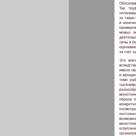
Обоснова
Так, тр
оплачива
за такую
в конечн
примеров
можно л
деятельн
силы и б
оцениваю
за счет 
Это вле
вследств
имело св
и женщин
темп раб
тысячек
разнооб
монотонн
образа п
конкретно
посмотре
постоянн
возможно
монотон
оглуплен
организо