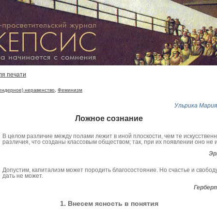
ля печати
ендерное) неравенство
,
Феминизм
Ульрика Мари
Ложное сознание
В целом различие между полами лежит в иной плоскости, чем те искусствен
различия, что созданы классовым обществом; так, при их появлении оно не 
Эр
Допустим, капитализм может породить благосостояние. Но счастье и свобод
дать не может.
Гербер
1. Внесем ясность в понятия