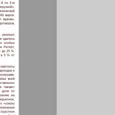
-й по 3-ю
грузкой»;
изической
80 марок.
т мужчин.
оговоров,
 реально
е удалось
ие особых
и Ратерт,
 до 25 %.
 в 5 % от
 зарплаты
доходов и
фсоюзами.
абах всей
твенного
не сможет
я доля по
ушение на
ерьезное,
то «союзы
ключения
страстное