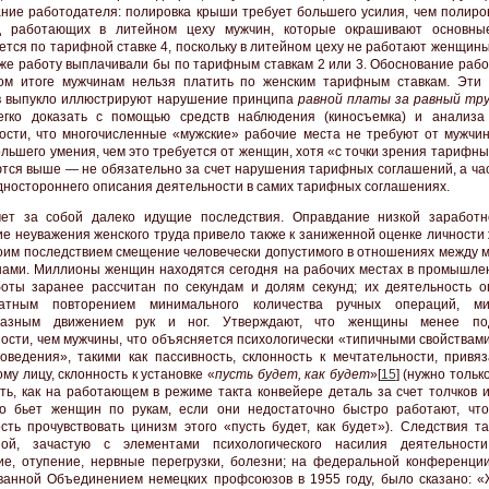
ние работодателя: полировка крыши требует большего усилия, чем полиров
уд работающих в литейном цеху мужчин, которые окрашивают основны
ется по тарифной ставке 4, поскольку в литейном цеху не работают женщин
 же работу выплачивали бы по тарифным ставкам 2 или 3. Обоснование рабо
ом итоге мужчинам нельзя платить по женским тарифным ставкам. Эти 
 выпукло иллюстрируют нарушение принципа
равной платы за равный тр
егко доказать с помощью средств наблюдения (киносъемка) и анализа
ости, что многочисленные «мужские» рабочие места не требуют от мужчи
ольшего умения, чем это требуется от женщин, хотя «с точки зрения тарифны
тся выше — не обязательно за счет нарушения тарифных соглашений, а час
одностороннего описания деятельности в самих тарифных соглашениях.
чет за собой далеко идущие последствия. Оправдание низкой заработ
ие неуважения женского труда привело также к заниженной оценке личности
оим последствием смещение человечески допустимого в отношениях между 
ами. Миллионы женщин находятся сегодня на рабочих местах в промышлен
оты заранее рассчитан по секундам и долям секунд; их деятельность о
ратным повторением минимального количества ручных операций, ми
разным движением рук и ног. Утверждают, что женщины менее по
ости, чем мужчины, что объясняется психологически «типичными свойствами
оведения», такими как пассивность, склонность к мечтательности, привяз
му лицу, склонность к установке «
пусть будет, как будет
»[
15
] (нужно тольк
ть, как на работающем в режиме такта конвейере деталь за счет толчков и
о бьет женщин по рукам, если они недостаточно быстро работают, чт
сть прочувствовать цинизм этого «пусть будет, как будет»). Следствия та
ной, зачастую с элементами психологического насилия деятельности
ие, отупение, нервные перегрузки, болезни; на федеральной конференци
ванной Объединением немецких профсоюзов в 1955 году, было сказано: 