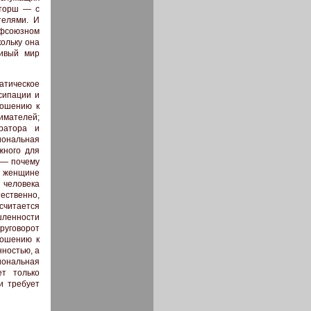
кторш — с
телями. И
офсоюзном
ольку она
ливый мир
тическое
сипации и
ношению к
имателей;
ратора и
иональная
жного для
о — почему
т женщине
 человека
ественно,
считается
ышленности
руговорот
ношению к
нностью, а
иональная
ет только
и требует