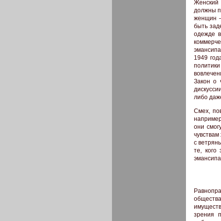
Женский 
должны п
женщин 
быть зад
одежде 
коммерче
эмансипа
1949 год
политики
вовлечен
Закон о 
дискусси
либо даже
Смех, по
например
они смог
чувствам
с ветрян
те, кого
эмансипа
Равнопра
общества
имущест
зрения п