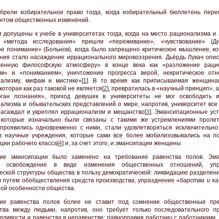
брели избирательное право тогда, когда избирательный бюллетень пере
нтом общественных изменений.
 допущены к учебе в университетах тогда, когда на место рационализма и 
е «метода исследования» пришли «переживание», «чувствование» (Д
е понимание» (Больнов), когда было запрещено критическое мышление, ко
ния стало насаждение иррационального мировоззрения. Дьёрдь Лукач опис
ленную философскую атмосферу» в конце века как «разложение раци
ем» и «пониманием», уничтожение прогресса верой, некритическое от
ализму, мифам и мистике»[
1
]. В то время как приписываемая женщина
которая как раз таковой не является[
2
], превратилась в «научный принцип», 
ган познания», приход девушек в университеты не мог освободить 
ализма и обывательских представлений о мире, напротив, университет все
асаждал и укреплял иррационализм и мещанство[
3
]. Эмансипационные ус
 которые изначально были связаны с такими же устремлениями проле
проявились одновременно с ними, стали удовлетворяться исключительно
 научные учреждения, которые сами все более мобилизовывались на п
ции рабочего класса[
4
] и, за счет этого, и эмансипации женщины.
ние эмансипации было заменено на требование равенства полов. Эм
а освобождение в виде изменения общественных отношений, упр
еской структуры общества в пользу демократической: ликвидацию разделени
л путем обобществления средств производства, упразднение «
барства и к
ной особенности общества.
ние равенства полов более не ставит под сомнение общественные пр
тва между людьми, напротив, оно требует только последовательного п
дливости и равенства в неравенстве: равноправия работниц с работниками,