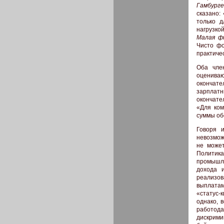
Гамбурге
сказано:
только д
нагрузко
Малая фи
Чисто фо
практичес
Оба чле
оцениваю
окончате
зарплатн
окончате
«Для ком
суммы об
Говоря 
невозмож
не может
Политика
промышл
дохода 
реализо
выплатам
«статус-
однако, 
работо
дискрим