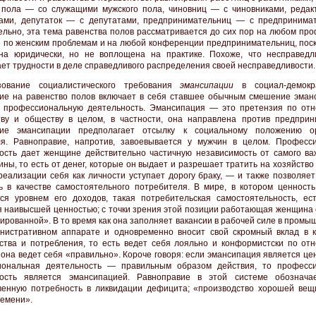
 пола — со служащими мужского пола, чиновниц — с чиновниками, реда
ами, депутаток — с депутатами, предпринимательниц — с предпринима
ельно, эта тема равенства полов рассматривается до сих пор на любом пр
е по женским проблемам и на любой конференции предпринимательниц, поск
на юридически, но не воплощена на практике. Похоже, что несправед
ет трудности в деле справедливого распределения своей несправедливости.
зование социалистического требования
эмансипации
в социал-демокра
ие на равенство полов включает в себя ставшее обычным смешение эман
 профессиональную деятельность. Эмансипация — это претензия по от
тву и обществу в целом, в частности, она направлена против предприн
ние эмансипации предполагает отсылку к социальному положению о
я. Равноправие, напротив, завоевывается у мужчин в целом. Професс
ость дает женщине действительно частичную независимость от самого ва
ины, то есть от денег, которые он выдает и разрешает тратить на хозяйств
реализации себя как личности уступает дорогу браку, — и также позволяе
ь в качестве самостоятельного потребителя. В мире, в котором ценность
ся уровнем его доходов, такая потребительская самостоятельность, ест
я наивысшей ценностью; с точки зрения этой позиции работающая женщина 
ированной». В то время как она заполняет вакансии в рабочей силе в пром
нистративном аппарате и одновременно вносит свой скромный вклад в к
ства и потребления, то есть ведет себя лояльно и конформистски по от
 она ведет себя «правильно». Короче говоря: если эмансипация является це
иональная деятельность — правильным образом действия, то професс
ность является эмансипацией. Равноправие в этой системе обознача
венную потребность в ликвидации дефицита; «производство хорошей вещ
ремени».