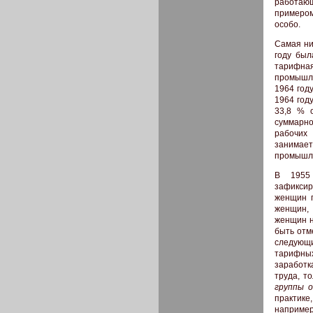
работаю
примером
особо.
Самая ни
году был
тарифная
промышле
1964 год
1964 год
33,8 % 
суммарно
рабочих
занимает
промышле
В 1955 
зафиксир
женщин п
женщин, 
женщин н
быть отм
следующи
тарифных
заработк
труда, т
группы о
практике
наприме