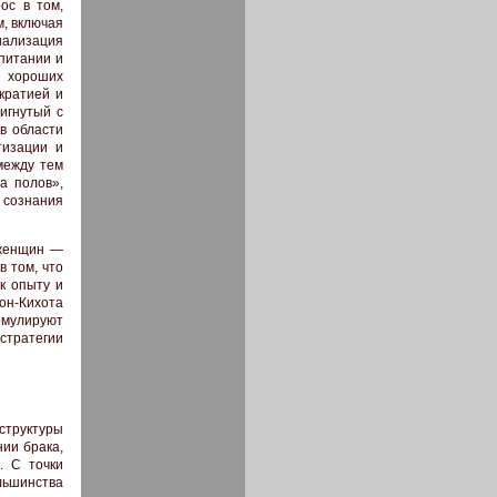
ос в том,
, включая
иализация
питании и
и хороших
кратией и
игнутый с
 в области
тизации и
между тем
а полов»,
о сознания
 женщин —
 том, что
к опыту и
Дон-Кихота
ормулируют
стратегии
структуры
ии брака,
. С точки
льшинства