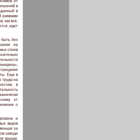
исимой от
ношений в
аданный в
й рамками
, как всё,
ется, идет
 быть без
зание на
мых слоев
осительно
тельности
 женщина»,
отрицание
ты. Еще в
о труда на
естиж, в
тельность
анически
олику от
лючение о
ирована и
мых видов
меньше за
ном заводе
ие крыши.