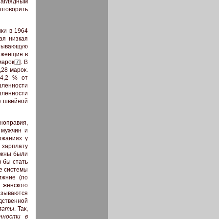
аглядным
оговорить
ки в 1964
ая низкая
атывающую
 женщин в
марок[
7
]. В
28 марок.
24,2 % от
шленности
ленности
е швейной
оправия,
 мужчин и
ржаниях у
 зарплату
лжны были
 бы стать
е системы
ижние (по
 женского
азываются
дственной
платы
. Так,
нности в