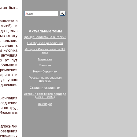
стал быть
анализа в
ильтей) и
гда целью
Актуальные темы
ывает эту
Гражданская война в России
онального
Октябрьская революция
ношение к
История России начала XX
м «логика
века
а интуиция
Марксизм
их от пут
 больше и
Фашизм
тремления
Неолиберализм
тариата и
Русская православная
 допуском
церковь
одавление
Сталин и сталинизм
История советского периода
(1917—1991)
ансипация
азднение
Лженаука
я на труд
абалы
» как
едпосылки
роведения
 служащих