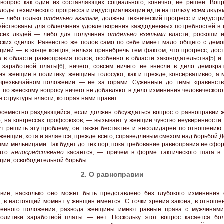
вопрос как один из составляющих социального, конечно, не решен. Вопр
лоды технического прогресса и индустриализации идти на пользу
всем
людям
— либо только
отдельно взятым
; должны технический прогресс и индустр
ействованы для облегчения удовлетворения каждодневных потребностей в 
всех людей — либо для получения
отдельно взятыми
власти, роскоши 
ских сделок. Равенство же полов само по себе имеет мало общего с демо
цией — в конце концов, нельзя пренебречь тем фактом, что прогресс, дост
а в области равноправия полов, особенно в области законодательства[
5
] и
 заработной платы[
6
], ничего, совсем ничего не внесли в дело демокра
ия женщин в политику: женщины голосуют, как и прежде, консервативно, а 
чрезвычайном положении — не за горами. Суженные до темы «равенств
и по женскому вопросу ничего не добавляют в дело изменения человеческог
 структуры власти, которая нами правит.
всеместно раздающийся, если должен обсуждаться вопрос о равноправии
, на конгрессах профсоюзов, — вызывает у женщин чувство неуверенности в
ут решить эту проблему, он также бестактен и несолидарен по отношению 
 женщин, хотя и является, прежде всего, справедливым смехом над борьбой 
ыми мельницами. Так будет до тех пор, пока требование равноправия не сф
 это
непосредственно
касается, — причем в форме тактического шага в 
ции, освободительной борьбы.
2. О равноправии
вие, насколько оно может быть представлено без глубокого изменения 
, в настоящий момент у женщин имеется. С точки зрения закона, в отношен
венного положения, развода женщины имеют равные права с мужчинами
олитики заработной платы — нет. Поскольку этот вопрос касается бо