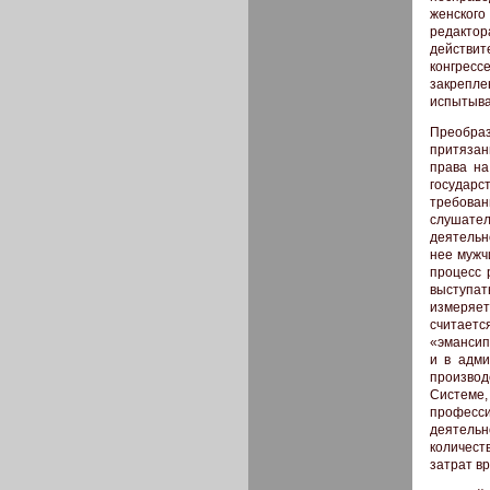
женского
редактор
действит
конгресс
закрепле
испытыва
Преобра
притязан
права на
государс
требова
слушател
деятельн
нее мужч
процесс 
выступат
измеряет
считаетс
«эмансип
и в адми
производ
Системе,
професс
деятель
количест
затрат в