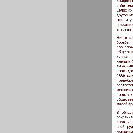
бойцовск
работода
целях их
другом м
конститу
связанно
впереди 
Ничто та
борьбы 
равнопра
общества
худшая о
женщин. 
либо «ин
норм, до
1889 год
пренебр
соответс
женщины
произво
обществе
малой пр
В облас
сохранил
работы, 
свой труд
женщины,