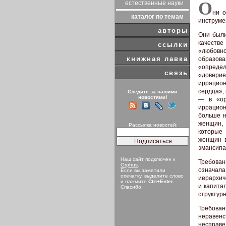
О
естественные науки
ни о
каталог по темам
инструме
авторы
Они были
качеств
ссылки
«любовно
книжная лавка
образова
«опреде
связь
«довери
иррацион
сердца», 
Следите за нашими
новостями!
— в «ор
иррацион
больше н
женщин,
Рассылка новостей:
которые 
женщин в
эмансипа
Наш сайт подключен к
Требова
Orphus
.
означал
Если вы заметили
опечатку, выделите слово
иерархич
и нажмите
Ctrl+Enter
.
и капита
Спасибо!
структур
Требова
неравенс
несправе