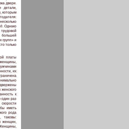
ка двери.
е детали,
ы, которым
тодателя:
несколько
уд
. Однако
 трудовой
н большей
х групп» и
то только
ной платы
 женщины,
мужчинами
ности, их
граничена
нимально
двержены
 женского
анность к
о один раз
 скорости
обы иметь
кого рода
, таковы:
и женщин,
«Женщины,