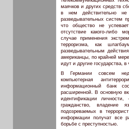
телекоммуникационных техно
маячков и других средств с
в нем действительно не 
разведывательных систем пр
что общество не успевае
отсутствие какого-либо м
случае применения экстре
терроризма, как шлагба
разведывательным действия
американцы, по крайней мер
идут и другие государства, в
В Германии совсем нед
компьютерная антитеррор
информационный банк со
расширенной. В основную в
идентификации личности, 
гражданство, владение 
подозреваемых в террорист
информации получат все р
борьбе с преступностью.