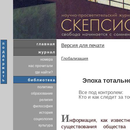
п
главная
Версия для печати
о
д
журнал
д
Глобализация
номера
е
р
нас прочитали
ж
а
где найти?
т
Эпоха тотальн
библиотека
ь
политика
Все под контролем:
образование
Кто и как следит за т
религия
философия
история
И
социология
нформация, как известн
культура
существования общества