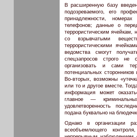
В расширенную базу введе
подозреваемого, его профе
принадлежности, номерах
телефонов; данные о пере
террористическим ячейкам, 
со взрывчатыми вещест
террористическими ячейка
ведомства смогут получат
спецзапросов строго не о
организовать и сами те
потенциальных сторонников 
Во-вторых, возможны «утеч
или то и другое вместе. Тог
информация может оказать
главное — криминальных
удовлетворенность послед
подана буквально на блюдечк
Однако в организации раз
всеобъемлющего контроля
непрерывным наблюдением 