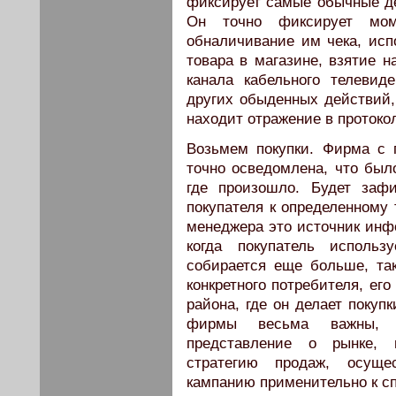
фиксирует самые обычные де
Он точно фиксирует мом
обналичивание им чека, испо
товара в магазине, взятие н
канала кабельного телевид
других обыденных действий, 
находит отражение в протоко
Возьмем покупки. Фирма с
точно осведомлена, что было
где произошло. Будет заф
покупателя к определенному 
менеджера это источник инф
когда покупатель использ
собирается еще больше, та
конкретного потребителя, ег
района, где он делает покупк
фирмы весьма важны, п
представление о рынке, 
стратегию продаж, осуще
кампанию применительно к с