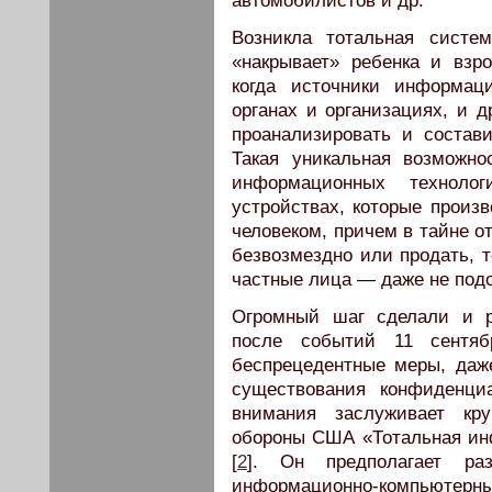
автомобилистов и др.
Возникла тотальная систе
«накрывает» ребенка и взро
когда источники информац
органах и организациях, и д
проанализировать и состав
Такая уникальная возможн
информационных техноло
устройствах, которые произ
человеком, причем в тайне о
безвозмездно или продать, 
частные лица — даже не подо
Огромный шаг сделали и р
после событий 11 сентяб
беспрецедентные меры, даж
существования конфиденц
внимания заслуживает кру
обороны США «Тотальная ин
[
2
]. Он предполагает ра
информационно-компьютер