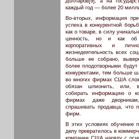
долларов[9], а на государ
каждый год — более 20 милли
Во-вторых, информация пре
успеха в конкурентной борь
как о товаре, в силу уника
ценность, но и как об 
корпоративных и лично
жизнедеятельность всех со
больше ее собрано, вывере
более плодотворными будут
конкурентами, тем больше ша
во многих фирмах США сложи
обязан шпионить, или, в
собирать информацию о ко
фирмах даже дворникам,
спрашивать продавца, что 
фирм.
В этих условиях обучение 
делу превратилось в коммерч
компании США наряду с осн