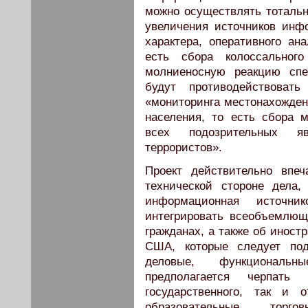
можно осуществлять тотальн
увеличения источников инф
характера, оперативного ан
есть сбора колоссальног
молниеносную реакцию спе
будут противодействовать
«мониторинга местонахожден
населения, то есть сбора
всех подозрительных я
террористов».
Проект действительно впеч
технической стороне дела,
информационная источн
интегрировать всеобъемлю
гражданах, а также об иност
США, которые следует под
деловые, функциональ
предполагается черпат
государственного, так и о
образовательные, торго