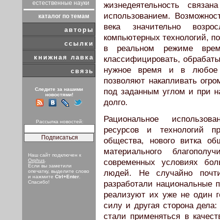
естественные науки
жизнедеятельность связан
использованием. Возможно
каталог по темам
века значительно возро
авторы
компьютерных технологий, п
ссылки
в реальном режиме врем
книжная лавка
классифицировать, обрабаты
нужное время и в любое
связь
позволяют накапливать огро
Следите за нашими
под заданным углом и при н
новостями!
долго.
Рациональное использов
Рассылка новостей:
ресурсов и технологий п
общества, нового витка об
материального благополу
Наш сайт подключен к
современных условиях бол
Orphus
.
Если вы заметили
людей. Не случайно почти
опечатку, выделите слово
и нажмите
Ctrl+Enter
.
разработали национальные п
Спасибо!
реализуют их уже не один г
силу и другая сторона дела
стали применяться в качест