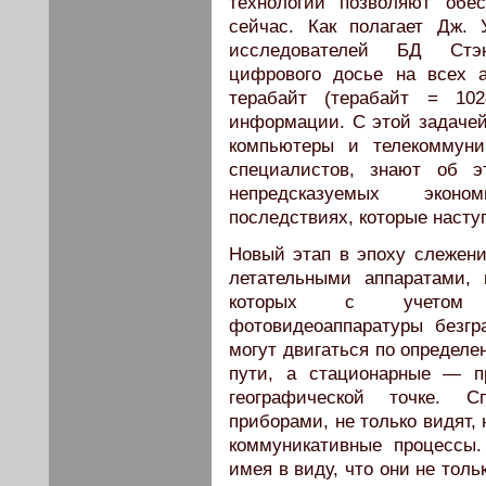
технологии позволяют обе
сейчас. Как полагает Дж.
исследователей БД Стэн
цифрового досье на всех 
терабайт (терабайт = 102
информации. С этой задачей
компьютеры и телекоммуни
специалистов, знают об 
непредсказуемых экономи
последствиях, которые насту
Новый этап в эпоху слежени
летательными аппаратами, 
которых с учетом по
фотовидеоаппаратуры безг
могут двигаться по определе
пути, а стационарные — п
географической точке. С
приборами, не только видят,
коммуникативные процессы
имея в виду, что они не тол