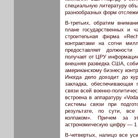
специальную литературу объ
разнообразных форм отслежи
В-третьих, обратим вниман
плане государственных и ча
строительная фирма «Rech
контрактами на сотни мил
предоставляет должности
получает от ЦРУ информацию
внешняя разведка США, соб
американскому бизнесу контр
Иногда дело доходит до ку
закладка, обеспечивающая
связи всей военно-политиче
встроена в аппаратуру «Vod
системы связи при подгот
результате, по сути, все
колпаком». Причем за эт
астрономическую цифру — 1 
В-четвертых, налицо все у