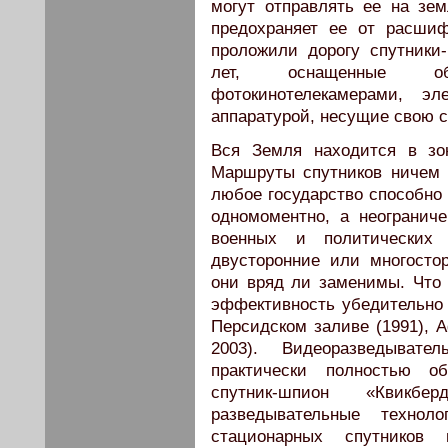
могут отправлять ее на зе
предохраняет ее от расшиф
проложили дорогу спутник
лет, оснащенные о
фотокинотелекамерами, эл
аппаратурой, несущие свою с
Вся Земля находится в зо
Маршруты спутников ничем 
любое государство способно 
одномоментно, а неограниче
военных и политических 
двусторонние или многостор
они вряд ли заменимы. Что 
эффективность убедительно 
Персидском заливе (1991), 
2003). Видеоразведыват
практически полностью об
спутник-шпион «Квикберд
разведывательные техно
стационарных спутников