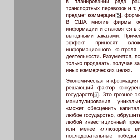
в планировании ряда раб
транспортных перевозок и т. 
предмет коммерции[
5
], форм
В США многие фирмы осо
информации и становятся в о
выгодными заказами. Приче
эффект приносят влож
информационного контроля 
деятельности. Разумеется, 
только продавать, получая з
иных коммерческих целях.
Экономическая информация 
решающий фактор конкурен
государств[
6
]. Это грозное э
манипулирования уникаль
«может обесценить капита
любое государство, обрушит
любой инвестиционный проект
или менее иллюзорные вир
последовательные победы