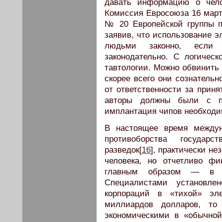
давать информацию о чело
Комиссия Евросоюза 16 март
№ 20 Европейской группы п
заявив, что использование э
людьми законно, если 
законодательно. С логичес
тавтологии. Можно обвинить 
скорее всего они сознательн
от ответственности за приня
авторы должны были с по
имплантация чипов необходим
В настоящее время междун
противоборства государс
разведок[
16
], практически н
человека, но отчетливо ф
главным образом — в в
Специалистами установле
корпораций в «тихой» эл
миллиардов долларов, то
экономическими в «обычной