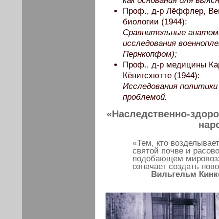
как основания для выяс
Проф., д-р Лёффлер, Ве
биологии (1944):
Сравнительные анатоми
исследования военнопле
Пернкопфом);
Проф., д-р медицины Кар
Кёнигсхютте (1944):
Исследования политики 
проблемой.
«Наследственно-здоро
нар
«Тем, кто возделывае
святой почве и расово
подобающем мировозз
означает создать нов
Вильгельм Кинке