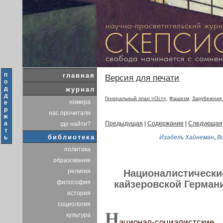
п
главная
Версия для печати
о
д
журнал
д
Генеральный план «Ост»
,
Фашизм
,
Зарубежная 
номера
е
р
нас прочитали
ж
а
Предыдущая
|
Содержание
|
Следующая
где найти?
т
библиотека
ь
Изабель Хайнеман
,
В
политика
образование
религия
Националистические
философия
кайзеровской Герман
история
социология
Н
культура
ационал-социалистс