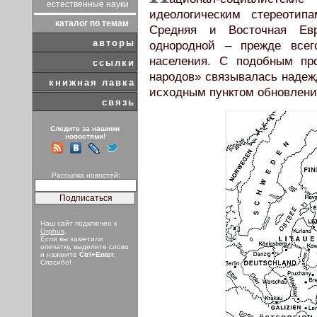
естественные науки
идеологическим стереотип
каталог по темам
Средняя и Восточная Ев
авторы
однородной – прежде всег
населения. С подобным пр
ссылки
народов» связывалась надеж
книжная лавка
исходным пунктом обновлени
связь
Следите за нашими
новостями!
Рассылка новостей:
Наш сайт подключен к
Orphus
.
Если вы заметили
опечатку, выделите слово
и нажмите
Ctrl+Enter
.
Спасибо!