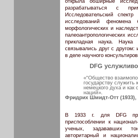
открыла обширные исследо
разрабатываться с прим
Исследовательский спектр 
исследований феномена 
морфологических и наследст
палеоантропологических исс
прикладная наука. Наука
связывались друг с другом: 
в деле научного консультиро
DFG услужливо
«“Общество взаимопом
государству служить 
немецкого духа и как
наций».
Фридрих Шмидт-Отт (1933)
В 1933 г. для DFG пра
приспособлении к национал
ученых, задававших то
авторитарный и националис