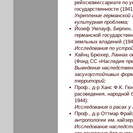
рейхскомиссариате по у
государственности (1941
Укрепление германской 
культурная проблема;
Йозеф Умлауф, Берлин,
германской государстве
земльных владений (194
Исследования по устрой
Хайнц Брюхер, Ланнах ок
(Фонд СС «Наследие пред
Выведение наследствен
засухоустойчивых форм
территорий;
Проф., д-р Ханс Ф.К. Гю
расоведения, народной б
1944):
Исследования о расах у
Проф., д-р Оттмар Фрай
антропологии им. кайзер
Исследование наследст