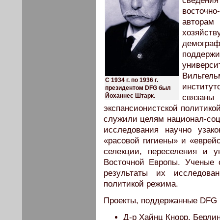
сведени
восточно
авторам
хозяйст
демограф
поддер
универс
Вильгел
С 1934 г. по 1936 г.
институт
президентом DFG был
Йоханнес Штарк.
связан
экспансионистской политикой
служили целям национал-соц
исследования научно узак
«расовой гигиены» и «еврейс
селекции, переселения и 
Восточной Европы. Ученые 
результаты их исследова
политикой режима.
Проекты, поддержанные DFG в 
Д-р Хайнц Кнорр, Берли