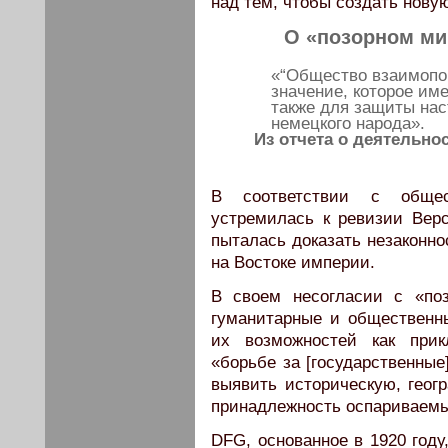
над тем, чтобы создать нову
О «позорном мир
«“Общество взаимопом
значение, которое им
также для защиты на
немецкого народа».
Из отчета о деятельно
В соответствии с общес
устремилась к ревизии Верс
пыталась доказать незаконно
на Востоке империи.
В своем несогласии с «по
гуманитарные и общественны
их возможностей как прик
«борьбе за [государственные
выявить историческую, геог
принадлежность оспариваемы
DFG, основанное в 1920 году