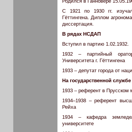
Родился в Ганновере 15.05.19
С 1921 по 1930 гг. изуча
Гёттингена. Диплом агронома
диссертация.
В рядах НСДАП
Вступил в партию 1.02.1932.
1932 – партийный оратор
Университета г. Гёттингена
1933 – депутат города от на
На государственной службе
1933 – референт в Прусском 
1934–1938 – референт выс
Рейха
1934 – кафедра земледе
университете