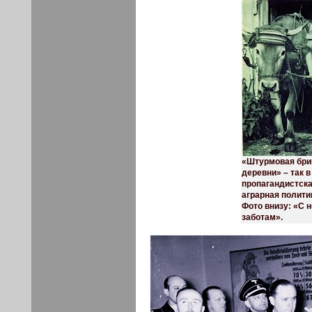
«Штурмовая бриг
деревни» – так в
пропагандистска
аграрная политик
Фото внизу: «С
заботам».