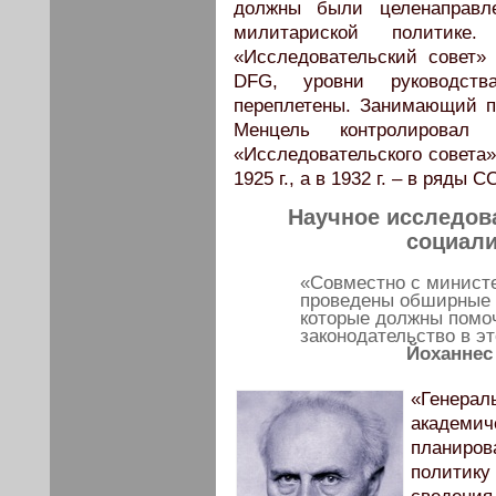
должны были целенаправле
милитариской политике
«Исследовательский совет»
DFG, уровни руководст
переплетены. Занимающий п
Менцель контролировал 
«Исследовательского совета
1925 г., а в 1932 г. – в ряды С
Научное исследова
социали
«Совместно с минист
проведены обширные и
которые должны помоч
законодательство в эт
Йоханнес 
«Генера
академи
планиро
политик