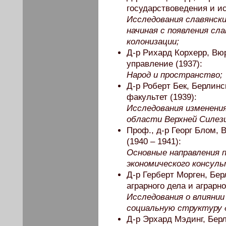
государствоведения и ис
Исследования славянски
начиная с появления сл
колонизации;
Д-р Рихард Корхерр, Вюр
управление (1937):
Народ и пространство;
Д-р Роберт Бек, Берлинс
факультет (1939):
Исследования изменения
области Верхней Силез
Проф., д-р Георг Блом,
(1940 – 1941):
Основные направления 
экономического консуль
Д-р Герберт Морген, Бер
аграрного дела и аграрно
Исследования о влиянии
социальную структуру 
Д-р Эрхард Мэдинг, Бер