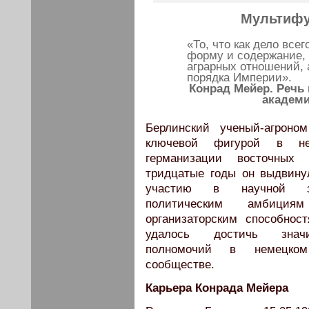
Мультифу
«То, что как дело все
форму и содержание, 
аграрных отношений, а
порядка Империи».
Конрад Мейер. Речь
академи
Берлинский ученый-агрон
ключевой фигурой в не
германизации восточных
тридцатые годы он выдвину
участию в научной экс
политическим амбици
организаторским способнос
удалось достичь значи
полномочий в немецком 
сообществе.
Карьера Конрада Мейера