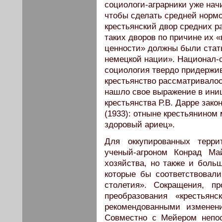
социологи-аграрники уже начи
чтобы сделать средней нормо
крестьянский двор средних ра
таких дворов по причине их 
ценности» должны были стат
немецкой нации». Национал-
социология твердо придержив
крестьянство рассматривалос
нашло свое выражение в ин
крестьянства Р.В. Дарре зако
(1933): отныне крестьянином 
здоровый ариец».
Для оккупированных терри
ученый-агроном Конрад Ма
хозяйства, но также и боль
которые бы соответствовал
столетия». Сокращения, п
преобразования «крестьян
рекомендованными изменен
Совместно с Мейером непо