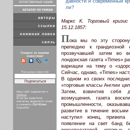
давности и современный кр
естественные науки
ли?
каталог по темам
авторы
Маркс К. Торговый кризис 
ссылки
15.12.1857:
книжная лавка
П
ока мы по эту сторон
связь
прелюдию к грандиозной с
прозвучавшей затем во в
Следите за нашими
новостями!
лондонская газета «Times» р
вариации на тему о «здоро
Сейчас, однако, «Times» нас
Рассылка новостей:
В одном из своих последних 
«торговые классы Англии це
Затем, взвинтив себя д
Наш сайт подключен к
Orphus
.
возмущения, газета воскл
Если вы заметили
опечатку, выделите слово
промышленности, оказыва
и нажмите
Ctrl+Enter
.
Спасибо!
развитие в течение восьми
наступил конец, привела
появление на свет банд б
векселедателей, которых 