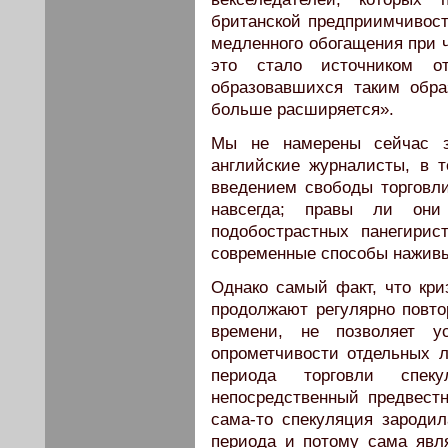
британской предприимчивост
медленного обогащения при 
это стало источником о
образовавшихся таким обр
больше расширяется».
Мы не намерены сейчас з
английские журналисты, в т
введением свободы торговли
навсегда; правы ли они
подобострастных панегири
современные способы наживы. 
Однако самый факт, что кри
продолжают регулярно повто
времени, не позволяет у
опрометчивости отдельных л
периода торговли спек
непосредственный предвестн
сама-то спекуляция зароди
периода и потому сама явл