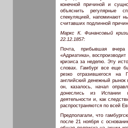
конечной причиной и сущн
объяснить регулярные с
спекуляцией, напоминают 
считавших подлинной причиной
Маркс К. Финансовый кризис
22.12.1857:
Почта, прибывшая вчера
«Адриатика», воспроизводит
кризиса за неделю. Эту ист
словах. Гамбург все еще б
резко отразившегося на 
английский денежный рынок в
он, казалось, начал оправ
донеслись из Испании 
деятельности и, как следств
распространяются по всей Евро
Предполагали, что гамбургс
после 21 ноября с основани
общая подписка на акции ко