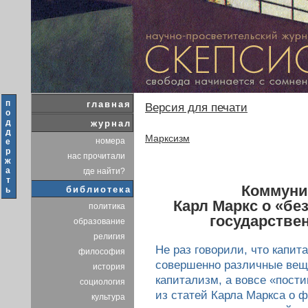
п
главная
Версия для печати
о
д
журнал
д
Марксизм
номера
е
р
нас прочитали
ж
а
где найти?
т
Коммуни
библиотека
ь
Карл Маркс о «бе
политика
государствен
образование
религия
Не раз говорили, что капит
философия
совершенно различные вещи
история
капитализм, а вовсе «пост
социология
из статей Карла Маркса о 
культура