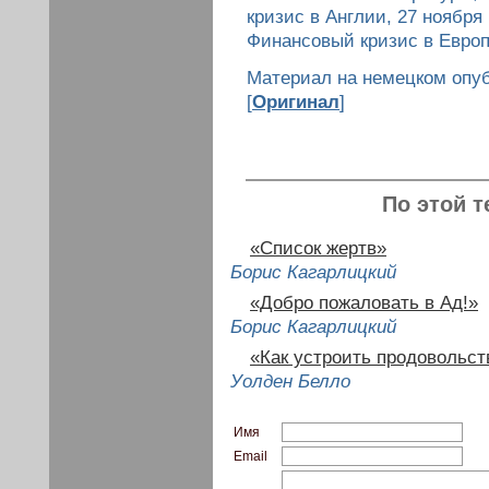
кризис в Англии, 27 ноября 1
Финансовый кризис в Европе,
Материал на немецком опуб
[
Оригинал
]
По этой т
«Список жертв»
Борис Кагарлицкий
«Добро пожаловать в Ад!»
Борис Кагарлицкий
«Как устроить продовольст
Уолден Белло
Имя
Email