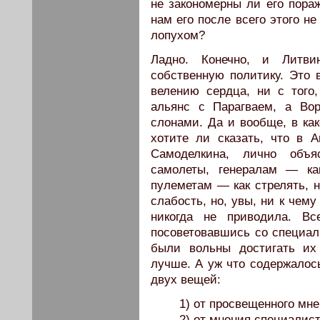
не закономерны ли его пора
нам его после всего этого н
лопухом?
Ладно. Конечно, и Литв
собственную политику. Это в
велению сердца, ни с того,
альянс с Парагваем, а Во
слонами. Да и вообще, в как
хотите ли сказать, что в 
Самоделкина, лично объя
самолеты, генералам — ка
пулеметам — как стрелять, н
слабость, но, увы, ни к чему
никогда не приводила. Вс
посоветовавшись со специал
были вольны достигать их
лучше. А уж что содержалось
двух вещей:
1) от просвещенного мн
2) от мнения специалист