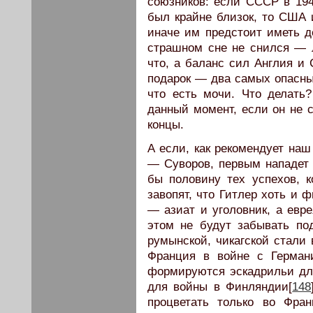
союзников: если СССР в 1941
был крайне близок, то США 
иначе им предстоит иметь д
страшном сне не снился — л
что, а баланс сил Англия и 
подарок — два самых опасных
что есть мочи. Что делать
данный момент, если он не 
концы.
А если, как рекомендует на
— Суворов, первым нападет 
бы половину тех успехов, 
завопят, что Гитлер хоть и 
— азиат и уголовник, а евр
этом не будут забывать по
румынской, чикагской стали
Франция в войне с Герман
формируются эскадрильи дл
для войны в Финляндии[
148
процветать только во Фра