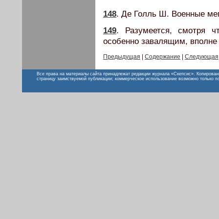
148
. Де Голль Ш. Военные ме
149
. Разумеется, смотря 
особенно завалящим, вполне 
Предыдущая
|
Содержание
|
Следующая
Все права на материалы сайта принадлежат редакции журнала «Скепсис». Копирован
страницу заимствуемой публикации; коммерческое использование возможно только п