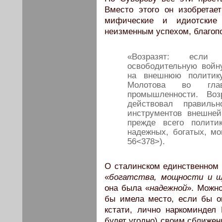
Вместо этого он изобретае
мифические и идиотские
неизменным успехом, благопо
«Возразят: если
освободительную войн
на внешнюю политик
Молотова во гла
промышленности. Во
действовал правил
инструментов внешне
прежде всего политик
надежных, богатых, мо
56<378>).
О сталинском единственном
«
богатства, мощности и 
она была «
надежной
». Можно
бы имела место, если бы о
кстати, лично наркоминдел
будет угодно) своим сближен