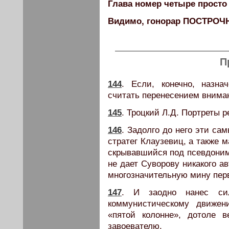
Глава номер четыре просто 
Видимо, гонорар ПОСТРОЧ
П
144
. Если, конечно, назна
считать перенесением внима
145
. Троцкий Л.Д. Портреты р
146
. Задолго до него эти са
стратег Клаузевиц, а также 
скрывавшийся под псевдоним
не дает Суворову никакого а
многозначительную мину пер
147
. И заодно нанес си
коммунистическому движе
«пятой колонне», дотоле 
завоевателю.