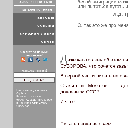
белой эмиграции може
естественные науки
или пытаться пугать 
каталог по темам
Л.Д. 
авторы
О, так это же про меня
ссылки
книжная лавка
связь
Следите за нашими
Д
новостями!
аже как-то лень об этом 
СУВОРОВА, что хочется завыт
Рассылка новостей:
В первой части писать не о ч
Сталин и Молотов — дей
Наш сайт подключен к
довоенном СССР.
Orphus
.
Если вы заметили
опечатку, выделите слово
И что?
и нажмите
Ctrl+Enter
.
Спасибо!
Писать снова не о чем.