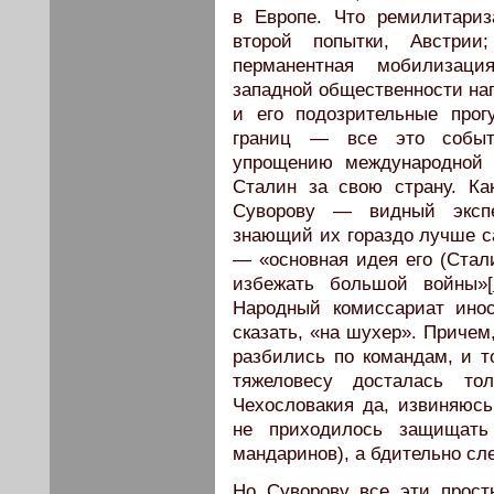
в Европе. Что ремилитариз
второй попытки, Австрии;
перманентная мобилизаци
западной общественности нап
и его подозрительные прог
границ — все это событи
упрощению международной 
Сталин за свою страну. Ка
Суворову — видный эксп
знающий их гораздо лучше са
— «основная идея его (Ста
избежать большой войны»[
Народный комиссариат ино
сказать, «на шухер». Причем
разбились по командам, и т
тяжеловесу досталась т
Чехословакия да, извиняюсь
не приходилось защищать
мандаринов), а бдительно сл
Но Суворову все эти прост