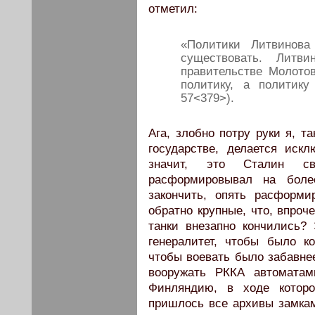
отметил:
«Политики Литвинова
существовать. Лит
правительстве Молото
политику, а политику
57<379>).
Ага, злобно потру руки я, т
государстве, делается иск
значит, это Сталин св
расформировывал на боле
закончить, опять расформ
обратно крупные, что, впроч
танки внезапно кончились?
генералитет, чтобы было к
чтобы воевать было забавне
вооружать РККА автоматам
Финляндию, в ходе которо
пришлось все архивы замкам