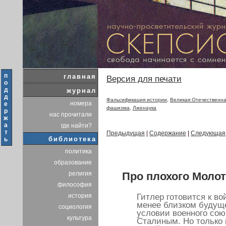
п
главная
Версия для печати
о
д
журнал
д
Фальсификация истории
,
Великая Отечественна
номера
е
фашизма
,
Лженаука
р
нас прочитали
ж
а
где найти?
т
Предыдущая
|
Содержание
|
Следующая
библиотека
ь
политика
образование
Про плохого Моло
религия
философия
Гитлер готовится к во
история
менее близком будущ
социология
условии военного со
культура
Сталиным. Но только