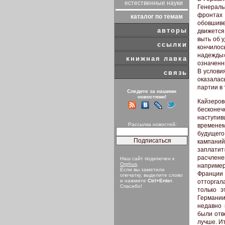
естественные науки
Генераль
фронтах 
каталог по темам
обовшиве
авторы
движется
выть об 
ссылки
кончилос
надежды»
книжная лавка
означенн
В услови
связь
оказалас
партии в
Следите за нашими
новостями!
Кайзеров
бесконеч
наступив
Рассылка новостей:
времене
будущего
кампаний
заплати
расчлене
Наш сайт подключен к
Orphus
.
например
Если вы заметили
Франции
опечатку, выделите слово
и нажмите
Ctrl+Enter
.
отторгал
Спасибо!
только э
Германии
недавно 
были отв
лучше. Ит