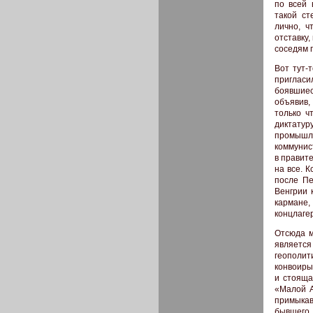
по всей 
такой ст
лично, ч
отставку
соседям 
Вот тут-
приглас
боявшиес
объявив,
только ч
диктату
промышле
коммунист
в правит
на все. 
после Пе
Венгрии 
кармане
концлаге
Отсюда м
являетс
геополит
конвоиры
и стояща
«Малой А
примыкав
бывшего