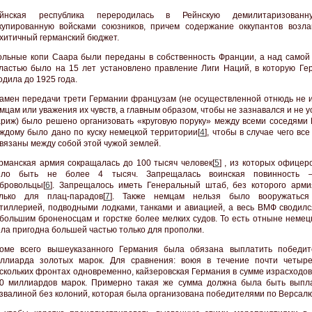
ейнская республика переродилась в Рейнскую демилитаризованн
купированную войсками союзников, причем содержание оккупантов возла
хитичный германский бюджет.
ольные копи Саара были переданы в собственность Франции, а над самой
ластью было на 15 лет установлено правление Лиги Наций, в которую Ге
одила до 1925 года.
амен передачи трети Германии французам (не осуществленной отнюдь не и
мцам или уважения их чувств, а главным образом, чтобы не зазнавался и не 
риж) было решено организовать «круговую поруку» между всеми соседями 
ждому было дано по куску немецкой территории[
4
], чтобы в случае чего вс
вязаны между собой этой чужой землей.
рманская армия сокращалась до 100 тысяч человек[
5
] , из которых офицер
ыло быть не более 4 тысяч. Запрещалась воинская повинность 
бровольцы[
6
]. Запрещалось иметь Генеральный штаб, без которого арми
лько для плац-парадов[
7
]. Также немцам нельзя было вооружаться
тиллерией, подводными лодками, танками и авиацией, а весь ВМФ сводилс
большим броненосцам и горстке более мелких судов. То есть отныне немец
ла пригодна большей частью только для прополки.
оме всего вышеуказанного Германия была обязана выплатить победи
ллиарда золотых марок. Для сравнения: воюя в течение почти четыр
скольких фронтах одновременно, кайзеровская Германия в сумме израсходов
0 миллиардов марок. Примерно такая же сумма должна была быть выпл
звалиной без колоний, которая была организована победителями по Версалю