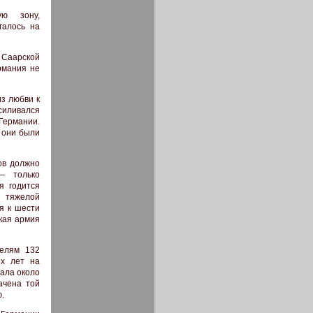
ую зону,
галось на
 Саарской
рмания не
з любви к
усиливался
Германии.
е они были
ов должно
— только
я годится
 тяжелой
я к шести
кая армия
телям 132
ех лет на
ала около
ачена той
.