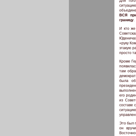
Для тог
ситуацию
объедине
ВСЯ при
границу
.
И кто же
Советска
Юденичах
«руку Ком
этакую р
просто т
Кроме Ге
появилас
там обра
демократ
была об
президен
выполнен
его роди
из Совет
составе с
ситуацию,
управлен
Это был 
он вручи
Восточно