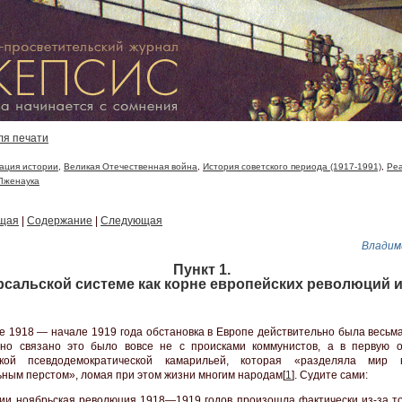
ля печати
ация истории
,
Великая Отечественная война
,
История советского периода (1917-1991)
,
Ре
Лженаука
щая
|
Содержание
|
Следующая
Владим
Пункт 1.
рсальской системе как корне европейских революций и
е 1918 — начале 1919 года обстановка в Европе действительно была весьма
 но связано это было вовсе не с происками коммунистов, а в первую о
ской псевдодемократической камарильей, которая «разделяла мир 
ьным перстом», ломая при этом жизни многим народам[
1
]. Судите сами:
ии ноябрьская революция 1918—1919 годов произошла фактически из-за тог