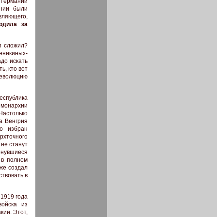
 Германии
ании были
вляющего,
одила за
м сложил?
еникиных-
адо искать
ь, кто вот
революцию
еспублика
й монархии
Настолько
а Венгрия
о избран
рхточного
 не станут
ернувшиеся
 в полном
 же создал
ствовать в
 1919 года
войска из
кии. Этот,