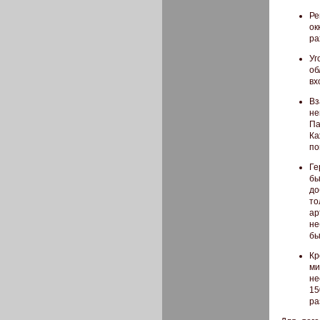
Р
ок
ра
Уг
об
вх
Вз
не
Па
Ка
по
Ге
б
до
то
ар
не
бы
Кр
ми
не
15
ра