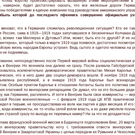
о чтобы коротко проиллюстрировать вызванную этими мероприятиями в
, наверное, будет достаточно сказать, что все железные дороги Герм
ны победителями в единую компанию под руководством американского упра
быль которой до последнего пфеннига совершенно официально ух
 виноват, что в Германии сложилась революционная ситуация? Кто ее та
я Россия, сама в 1918—1919 годах запутавшаяся в бесконечных Колчаках-Д
, всяких там Миллерах и Дутовых? Или, может, быть кто-то другой? И не н
интерна», который только в марте 1919 года появился, достаточно посмотрет
айскую жизнь народам Европы устроил. Ведь сытого и одетого человека на 
ак не поднимешь.
рмании, непосредственно после Первой мировой войны социалистическая р
ь в Венгрии. Но возникла она далеко не сразу. После развала Габсбургско
зовалось исключительно демократическое правительство Михая Карольи. 
ическое, что в него даже два социал-демократа вошли. В ноябре 1918 год
ъявлена республикой, а в январе 1919 года Карольи был всенародн
том. Особым пунктом Карольи в отношении Антанты была его политика све
ия платежей по венгерским репарациям. Он думал, что за это большие дяди
ну, как Германию, расчленять. И хотя в Венгрии были свои коммунисты — в
ской России военнопленные — с февраля 1919 года ЦК КПВ практически
идел в тюрьме, не просуществовав на воле как партия и двух месяцев. И кто
 когда коммунисты, не то чтобы силой взяли власть, а их даже умоляли поуча
ии страной сразу по выходу из тюремных камер? Ни за что не догадаетесь!
глава французской военной миссии в Будапеште подполковник Викс. 20 марта
л венгерскому правительству ноту с требованием отвести венгерские 
й Венгрии и Закарпатской Украины с целью передачи их Румынии и Чехослова