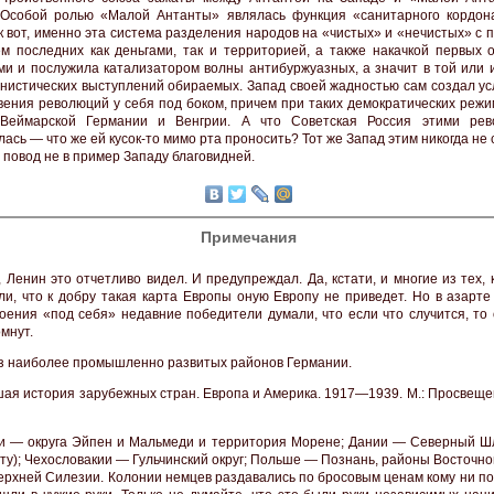
 Особой ролью «Малой Антанты» являлась функция «санитарного кордон
к вот, именно эта система разделения народов на «чистых» и «нечистых» с
м последних как деньгами, так и территорией, а также накачкой первых 
ми и послужила катализатором волны антибуржуазных, а значит в той или 
нистических выступлений обираемых. Запад своей жадностью сам создал ус
вения революций у себя под боком, причем при таких демократических режи
Веймарской Германии и Венгрии. А что Советская Россия этими рев
ась — что же ей кусок-то мимо рта проносить? Тот же Запад этим никогда не 
 повод не в пример Западу благовидней.
Примечания
и, Ленин это отчетливо видел. И предупреждал. Да, кстати, и многие из тех, 
ли, что к добру такая карта Европы оную Европу не приведет. Но в азарте
оения «под себя» недавние победители думали, что если что случится, то 
мнут.
из наиболее промышленно развитых районов Германии.
шая история зарубежных стран. Европа и Америка. 1917—1939. М.: Просвеще
ии — округа Эйпен и Мальмеди и территория Морене; Дании — Северный Шл
ту); Чехословакии — Гульчинский округ; Польше — Познань, районы Восточн
Верхней Силезии. Колонии немцев раздавались по бросовым ценам кому ни по