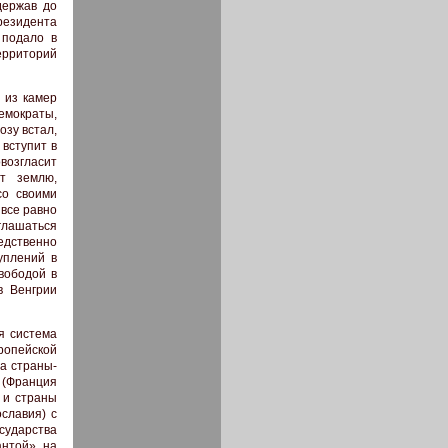
держав до
резидента
 подало в
территорий
 из камер
емократы,
озу встал,
 вступит в
возгласит
ет землю,
со своими
 все равно
оглашаться
редственно
уплений в
вободой в
в Венгрии
я система
опейской
на страны-
 (Франция
 и страны
славия) с
осударства
антой» на