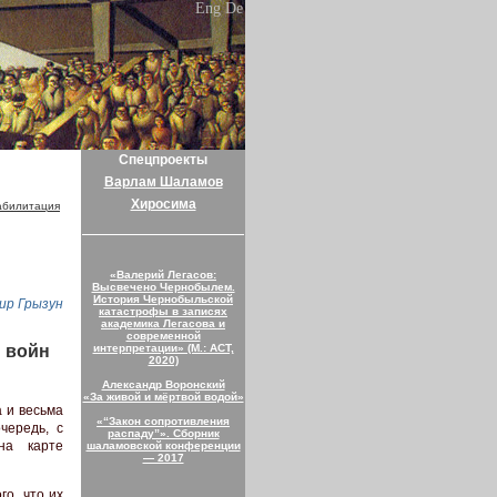
Eng
De
Спецпроекты
Варлам Шаламов
Хиросима
абилитация
«Валерий Легасов:
Высвечено Чернобылем.
История Чернобыльской
ир Грызун
катастрофы в записях
академика Легасова и
современной
 войн
интерпретации» (М.: АСТ,
2020)
Александр Воронский
«За живой и мёртвой водой»
 и весьма
«“Закон сопротивления
чередь, с
распаду”». Сборник
на карте
шаламовской конференции
— 2017
о, что их