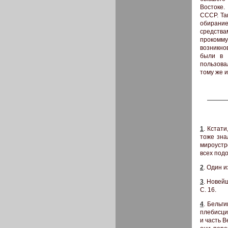
Востоке.
СССР. Та
обирание
средства
прокомму
возникно
были в 
пользовал
тому же и
1
. Кстат
тоже зна
мироустр
всех подо
2
. Один 
3
. Новей
С. 16.
4
. Бельг
плебисци
и часть 