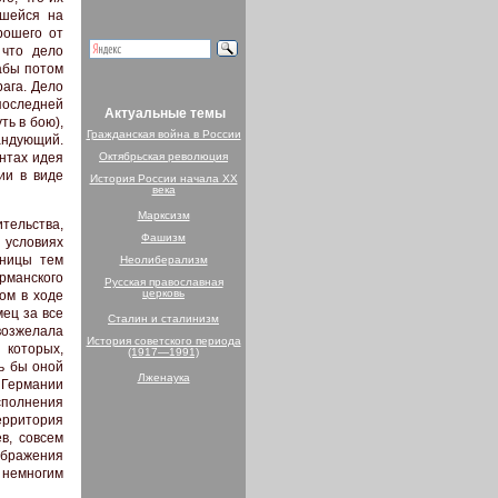
вшейся на
рошего от
 что дело
абы потом
рага. Дело
последней
Актуальные темы
ть в бою),
Гражданская война в России
мандующий.
нтах идея
Октябрьская революция
ии в виде
История России начала XX
века
Марксизм
тельства,
Фашизм
 условиях
аницы тем
Неолиберализм
манского
Русская православная
церковь
ом в ходе
ец за все
Сталин и сталинизм
возжелала
История советского периода
 которых,
(1917—1991)
сь бы оной
Лженаука
 Германии
исполнения
ерритория
в, совсем
ображения
о немногим