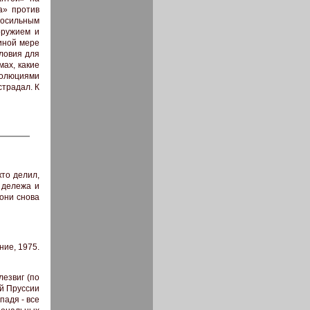
а» против
 посильным
оружием и
иной мере
ловия для
мах, какие
олюциями
страдал. К
кто делил,
 дележа и
они снова
ние, 1975.
езвиг (по
ой Пруссии
падя - все