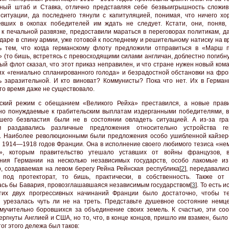
ный штаб и Ставка, отлично представляя себе безвыигрышность сложи
ситуации, да последнего тянули с капитуляцией, понимая, что ничего хо
вших в окопах победителей им ждать не следует. Кстати, они, поняв,
 к печальной развязке, предоставили мараться в переговорах политикам, д
ударе в спину армии, уже готовой к последнему и решительному натиску на в
ь тем, что когда германскому флоту предложили отправиться в «Марш 
 (то бишь, встретясь с превосходящими силами англичан, доблестно погибну
ый флот сказал, что этот приказ неправилен, и что стране нужен новый ко
ях «гениально спланированного голода» и безрадостной обстановки на фро
ь заразительной. И кто виноват? Коммунисты? Пока что нет. Их в Герман
 то время даже не существовало.
ский режим с обещанием «Великого Рейха» преставился, а новые прави
но понуждаемые к грабительским выплатам издерганными победителями, в
шего безвластия были не в состоянии овладеть ситуацией. А из-за гр
м раздавались различные предложения относительно устройства гер
. Наиболее революционными были предложения особо ушибленной кайзер
 1914—1918 годов Франции. Она в исполнение своего любимого тезиса «нем
т», которым правительство утешало уставших от войны французов, 
ния Германии на несколько независимых государств, особо лакомые из
, создаваемая на левом берегу Рейна Рейнская республика[
2
], передавали
 под протекторат, то бишь, практически, в собственность. Также от
ась бы Бавария, провозглашавшаяся независимым государством[
3
]. То есть 
тих двух прогрессивных начинаний Франции было достаточно, чтобы т
 урезалась чуть ли не на треть. Представьте душевное состояние немце
мучительно боровшихся за объединение своих земель. К счастью, эти со
ергнуты Англией и США, но то, что, в конце концов, пришло им взамен, был
ог этого дележа был таков: