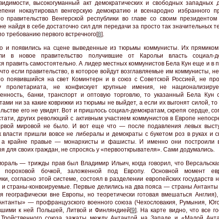
видимости, высокогуманный акт демократических и свободных западных 
епени нокаутировал венгерскую демократию и всенародно избранного п
то правительство Венгерской республики во главе со своим президентом
, не найдя в себе достаточно сил для передачи за просто так значительных 
по требованию первого встречного[
8
].
то и появились на сцене выведенные из тюрьмы коммунисты. Их прямиком
или в новое правительство получившие от Карольи власть социал-д
я править самостоятельно. А лидер местных коммунистов Бела Кун еще и в п
 что если правительство, в которое войдут возглавляемые им коммунисты, не
то появившийся на свет Коминтерн и в союз с Советской Россией, не про
ру пролетариата, не конфискует крупные имения, не национализиру
нность, банки, транспорт и оптовую торговлю, то указанный Бела Кун 
ами ни за какие коврижки из тюрьмы не выйдет, а если их выгонят силой, то
ельстве его не увидят. Вот и пришлось социал-демократам, скрепя сердце, с
Кстати, других революций с активным участием коммунистов в Европе непос
рвой мировой не было. И вот еще что — после подавления левых выст
к власти пришли вовсе не либералы и демократы с букетом роз в руках и с
, а крайне правые — монархисты и фашисты. И именно они построили 
ря для своих граждан, не спросясь у «первооткрывателя». Сами додумались.
ораль — трижды прав был Владимир Ильич, когда говорил, что Версальска
я пороховой бочкой, заложенной под Европу. Основной момент евр
ики, согласно этой системе, состоял в разделении европейских государств 
 и страны-конвоируемые. Первые делились на два пояса — страны Антанты
я географически вне Европы, но теоретически готовая вмешаться Англия),
нтанты» — профранцузского военного союза (Чехословакия, Румыния, Юго
шими к ней Польшей, Литвой и Финляндией[
9
]. На карте видно, что все г
 Тройственного союза зажаты между Антантой на Западе и «Малой Ант