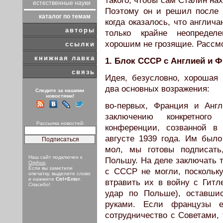
такого, чтобы сам Сталин на
естественные науки
Поэтому он и решил после д
каталог по темам
когда оказалось, что англич
авторы
только крайне неопредел
хорошим не грозящие. Рассм
ссылки
книжная лавка
1. Блок СССР с Англией и Ф
связь
Идея, безусловно, хорошая 
два основных возражения:
Следите за нашими
новостями!
во-первых, Франция и Анг
заключению конкретного
Рассылка новостей:
конференции, созванной в
августе 1939 года. Им был
мол, мы готовы подписать
Наш сайт подключен к
Польшу. На деле заключать 
Orphus
.
Если вы заметили
с СССР не могли, поскольку
опечатку, выделите слово
и нажмите
Ctrl+Enter
.
втравить их в войну с Гитл
Спасибо!
удар по Польше), оставши
руками. Если французы 
сотрудничество с Советами,