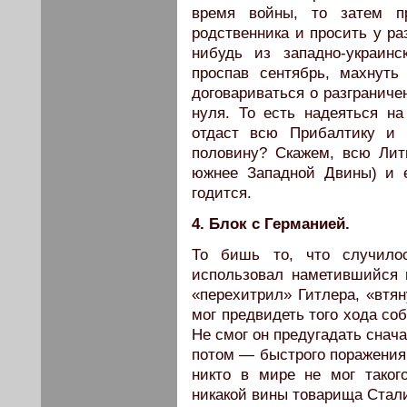
время войны, то затем пр
родственника и просить у ра
нибудь из западно-украин
проспав сентябрь, махнуть
договариваться о разграниче
нуля. То есть надеяться н
отдаст всю Прибалтику и 
половину? Скажем, всю Лит
южнее Западной Двины) и 
годится.
4. Блок с Германией.
То бишь то, что случило
использовал наметившийся 
«перехитрил» Гитлера, «втян
мог предвидеть того хода со
Не смог он предугадать снач
потом — быстрого поражения 
никто в мире не мог тако
никакой вины товарища Стали