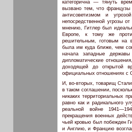
категорична — тянуть вре
вызвано тем, что французы
антисоветизмом и угрозой
непосредственной угрозы от
мнению, Гитлер был идеаль
Европе, к тому же прот
решительным, готовым на в
была им куда ближе, чем со
начала западные державы
дипломатические отношения,
доходящей до открытой в
официальных отношениях с 
И, во-вторых, товарищ Стал
в таком соглашении, посколь
никаких территориальных пр
равно как и радикального у
реальной войне 1941—19
прекращения военных дейст
чьей кровью был побежден Гит
и Англию, и Францию возгла