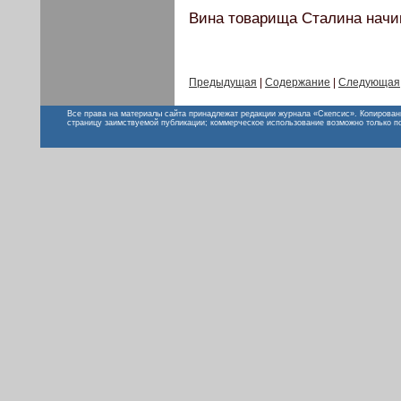
Вина товарища Сталина начи
Предыдущая
|
Содержание
|
Следующая
Все права на материалы сайта принадлежат редакции журнала «Скепсис». Копирован
страницу заимствуемой публикации; коммерческое использование возможно только п