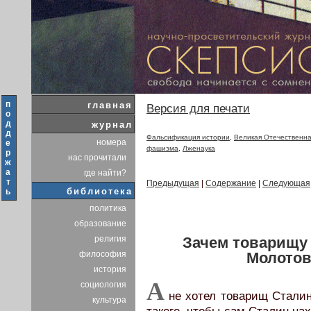
п
главная
Версия для печати
о
д
журнал
д
Фальсификация истории
,
Великая Отечественна
номера
е
фашизма
,
Лженаука
р
нас прочитали
ж
а
где найти?
т
Предыдущая
|
Содержание
|
Следующая
библиотека
ь
политика
образование
Зачем товарищу 
религия
Молото
философия
история
А
социология
не хотел товарищ Сталин
культура