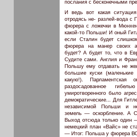
послания с бесконечными пр
И ведь вот какая ситуаци
отродясь не- разлей-вода с
фюрера с ложечки в Мюнхен
какой-то Польши! И оный Гит
если Сталин будет слишко
фюрера на манер своих ан
будет? А будет то, что в Ев
Судите сами. Англия и Франц
Польшу ему отдавать не жел
большие куски (маленькие
какую!). Парламентская 
раздосадованное гибел
умиротворенного было агрес
демократические... Для Гитл
независимой Польши и не
земель — оскорбление. А С
Выход отсюда только один 
немецкий план «Вайс» не ст
— Итог: Польша у фюрера ВСЯ