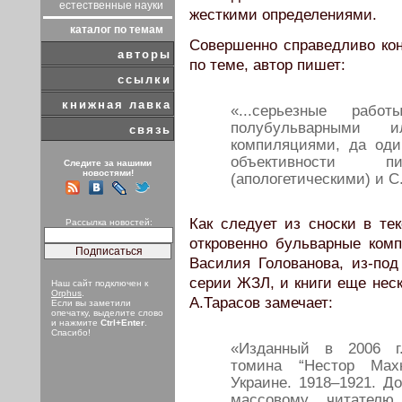
естественные науки
жесткими определениями.
каталог по темам
Совершенно справедливо ко
авторы
по теме, автор пишет:
ссылки
книжная лавка
«...серьезные раб
полубульварными и
связь
компиляциями, да оди
объективности 
Следите за нашими
новостями!
(апологетическими) и С
Как следует из сноски в те
Рассылка новостей:
откровенно бульварные ком
Василия Голованова, из-под
серии ЖЗЛ, и книги еще неск
Наш сайт подключен к
Orphus
.
А.Тарасов замечает:
Если вы заметили
опечатку, выделите слово
и нажмите
Ctrl+Enter
.
Спасибо!
«Изданный в 2006 г
томина “Нестор Мах
Украине. 1918–1921. Д
массовому читател