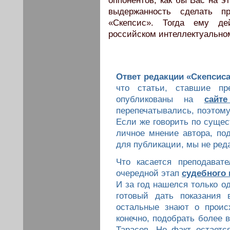
оппонентов, как бы Вас на э
выдержанность сделать п
«Скепсис». Тогда ему де
российском интеллектуально
Ответ редакции «Скепсиса
что статьи, ставшие п
опубликованы на
сайт
перепечатывались, поэтому
Если же говорить по сущес
личное мнение автора, по
для публикации, мы не ред
Что касается преподавате
очередной этап
судебного 
И за год нашелся только о
готовый дать показания 
остальные знают о прои
конечно, подобрать более 
Тарасов. Но факт остаетс