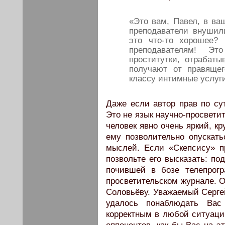
«Это вам, Павел, в ва
преподаватели внушил
это что-то хорошее?
преподавателям! Э
проститутки, отрабат
получают от правяще
классу интимные услуги
Даже если автор прав по сут
Это не язык научно-просвети
человек явно очень яркий, к
ему позволительно опускать
мыслей. Если «Скепсису» п
позвольте его высказать: по
почившей в бозе телепрог
просветительском журнале. 
Соловьёву. Уважаемый Серге
удалось понаблюдать Вас 
корректным в любой ситуаци