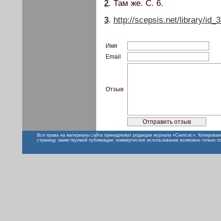
2
. Там же. С. 6.
3
.
http://scepsis.net/library/id_
Имя
Email
Отзыв
Все права на материалы сайта принадлежат редакции журнала «Скепсис». Копирован
страницу заимствуемой публикации; коммерческое использование возможно только п