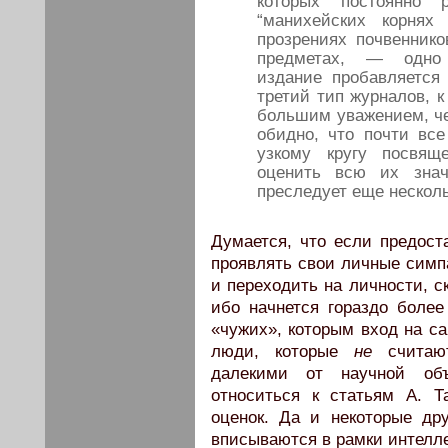
которых постоянно 
“манихейских корнях
прозрениях почвеннико
предметах, — одно
издание пробавляется
третий тип журналов, к
большим уважением, че
обидно, что почти вс
узкому кругу посвящ
оценить всю их знач
преследует еще несколь
Думается, что если предост
проявлять свои личные симп
и переходить на личности, с
ибо начнется гораздо более
«чужих», которым вход на са
люди, которые
не
считают
далекими от научной объ
относиться к статьям А. 
оценок. Да и некоторые дру
вписываются в рамки интелле