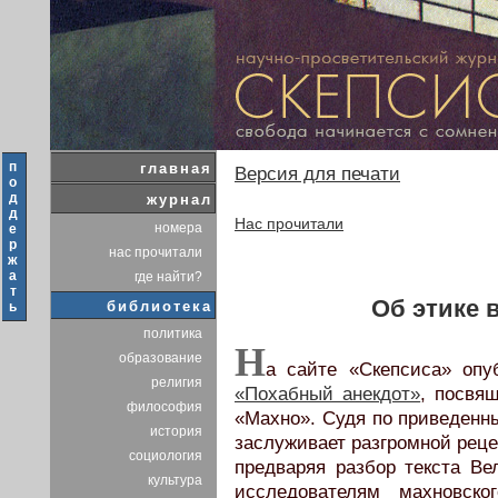
п
главная
Версия для печати
о
д
журнал
д
Нас прочитали
номера
е
р
нас прочитали
ж
а
где найти?
т
Об этике 
библиотека
ь
политика
Н
образование
а сайте «Скепсиса» опу
религия
«Похабный анекдот»
, посвя
философия
«Махно». Судя по приведенн
история
заслуживает разгромной реце
социология
предваряя разбор текста Ве
культура
исследователям махновск