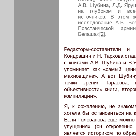
А.В. Шубина, Л.Д. Яруц
на глубоком и всес
источников. В этом ж
исследование А.В. Б
Повстанческой арм
Белаша»[
2
].
Редакторы-составители и
Кондрашин и Н. Тархова ста
с книгами А.В. Шубина и В.Я
упоминает как «самый цен
махновщине». А вот Шубину
точки зрения Тарасова,
объективности» книги, вто
компиляции».
Я, к сожалению, не знаком
хотела бы остановиться на к
Если Голованова еще можно 
упущениях (он откровенно
является историком по обра