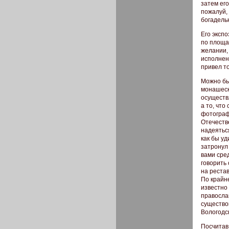
затем ег
пожалуй,
богадель
Его эксп
по площа
желании, 
исполнен
привел т
Можно бы
монашеск
осуществ
а то, что
фотограф
Отечеств
надеятьс
как бы уд
затронул 
вами сре
говорить
на реста
По крайне
известно
правосла
существо
Вологодск
Посчитав 