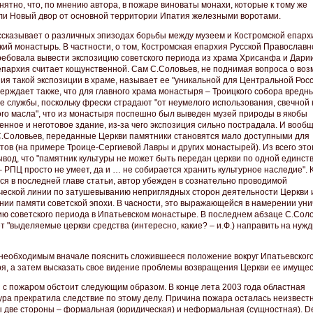
нятно, что, по мнению автора, в пожаре виноваты монахи, которые к тому же
ли Новый двор от основной территории Ипатия железными воротами.
ссказывает о различных эпизодах борьбы между музеем и Костромской епарх
кий монастырь. В частности, о том, Костромская епархия Русской Православн
ребовала вывести экспозицию советского периода из храма Хрисанфа и Дарии
епархия считает кощунственной. Сам С.Соловьев, не поднимая вопроса о во
ия такой экспозиции в храме, называет ее "уникальной для Центральной Росс
верждает также, что для главного храма монастыря – Троицкого собора вредн
е службы, поскольку фрески страдают "от неумелого использования, свечной 
го масла", что из монастыря поспешно был выведен музей природы в якобы
нное и неготовое здание, из-за чего экспозиция сильно пострадала. И вообщ
С.Соловьев, переданные Церкви памятники становятся мало доступными для
тов (на примере Троице-Сергиевой Лавры и других монастырей). Из всего это
ывод, что "памятник культуры не может быть передан церкви по одной единст
 РПЦ просто не умеет, да и … не собирается хранить культурное наследие". 
ся в последней главе статьи, автор убежден в сознательно проводимой
ческой линии по затушевыванию неприглядных сторон деятельности Церкви 
нии памяти советской эпохи. В часности, это выражающейся в намерении ун
ию советского периода в Ипатьевском монастыре. В последнем абзаце С.Сол
т "выделяемые церкви средства (интересно, какие? – и.Ф.) направить на нуж
необходимым вначале пояснить сложившееся положение вокруг Ипатьевског
я, а затем высказать свое видение проблемы возвращения Церкви ее имущес
 с пожаром обстоит следующим образом. В конце лета 2003 года областная
ура прекратила следствие по этому делу. Причина пожара осталась неизвестн
 две стороны – формальная (юридическая) и неформальная (сущностная). De 