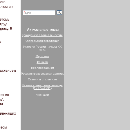
кого
 чести и
оэтому
 труд
ресу. В
Актуальные темы
Гражданская война в России
Октябрьская революция
у
История России начала XX
века
Марксизм
Фашизм
Неолиберализм
уважением
Русская православная церковь
Сталин и сталинизм
История советского периода
(1917—1991)
ергея
Лженаука
ь".
ли
,
адлежащих
овом