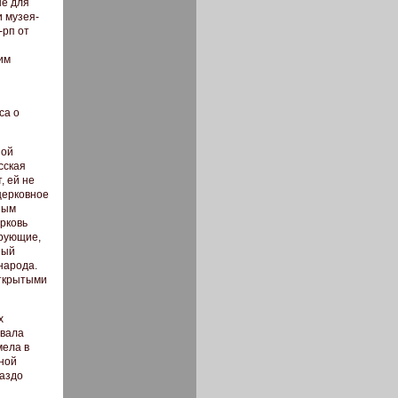
ые для
и музея-
-рп от
им
й
са о
ной
сская
, ей не
церковное
ным
ерковь
ерующие,
ный
народа.
открытыми
х
овала
мела в
ной
раздо