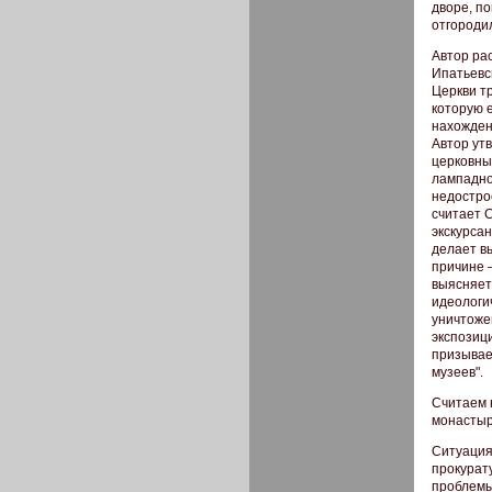
дворе, по
отгороди
Автор ра
Ипатьевс
Церкви т
которую 
нахожден
Автор ут
церковны
лампадно
недострое
считает 
экскурсан
делает в
причине –
выясняет
идеологи
уничтоже
экспозиц
призывае
музеев".
Считаем 
монастыр
Ситуация
прокурат
проблемы