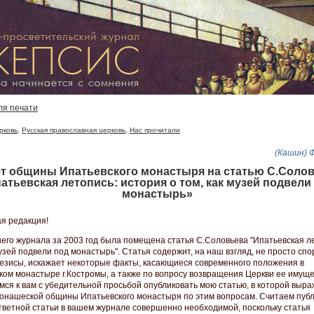
ля печати
рковь
,
Русская православная церковь
,
Нас прочитали
(Кашин) 
т общины Ипатьевского монастыря на статью С.Соло
атьевская летопись: история о том, как музей подвели
монастырь»
я редакция!
его журнала за 2003 год была помещена статья С.Соловьева "Ипатьевская л
узей подвели под монастырь". Статья содержит, на наш взгляд, не просто спо
езисы, искажает некоторые факты, касающиеся современного положения в
ком монастыре г.Костромы, а также по вопросу возвращения Церкви ее имуще
ся к вам с убедительной просьбой опубликовать мою статью, в которой выр
онашеской общины Ипатьевского монастыря по этим вопросам. Считаем пуб
тветной статьи в вашем журнале совершенно необходимой, поскольку статья