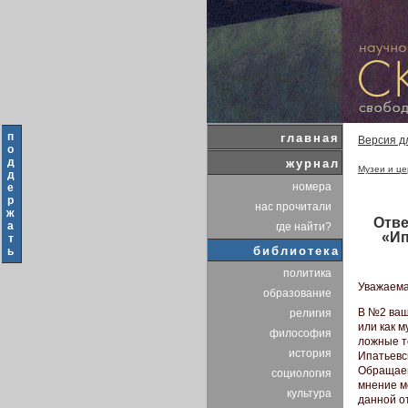
п
главная
Версия д
о
д
журнал
Музеи и це
д
номера
е
р
нас прочитали
ж
Отве
а
где найти?
«Ип
т
библиотека
ь
политика
Уважаема
образование
В №2 ваш
религия
или как м
философия
ложные т
история
Ипатьевс
Обращаем
социология
мнение м
культура
данной о