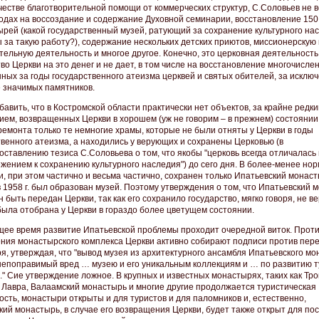
качестве благотворительной помощи от коммерческих структур, С.Соловьев не 
ходах на воссоздание и содержание Духовной семинарии, восстановление 150
ырей (какой государственный музей, ратующий за сохранение культурного на
ы за такую работу?), содержание нескольких детских приютов, миссионерскую 
тельную деятельность и многое другое. Конечно, это церковная деятельность,
во Церкви на это денег и не дает, в том числе на восстановление многочисле
ных за годы государственного атеизма церквей и святых обителей, за исклю
 значимых памятников.
авить, что в Костромской области практически нет объектов, за крайне редк
ием, возвращенных Церкви в хорошем (уж не говорим – в прежнем) состоянии
ремонта только те немногие храмы, которые не были отняты у Церкви в годы
твенного атеизма, а находились у верующих и сохранены Церковью (в
оставлению тезиса С.Соловьева о том, что якобы "церковь всегда отличалас
жением к сохранению культурного наследия") до сего дня. В более-менее но
, при этом частично и весьма частично, сохранен только Ипатьевский монаст
в 1958 г. был образован музей. Поэтому утверждения о том, что Ипатьевский 
 быть передан Церкви, так как его сохранило государство, мягко говоря, не ве
была отобрана у Церкви в гораздо более цветущем состоянии.
щее время развитие Ипатьевской проблемы проходит очередной виток. Прот
ния монастырского комплекса Церкви активно собирают подписи против пер
я, утверждая, что "вывод музея из архитектурного ансамбля Ипатьевского м
непоправимый вред … музею и его уникальным коллекциям и … по развитию т
." Сие утверждение ложное. В крупных и известных монастырях, таких как Тро
 Лавра, Валаамский монастырь и многие другие продолжается туристическая
ость, монастыри открыты и для туристов и для паломников и, естественно,
кий монастырь, в случае его возвращения Церкви, будет также открыт для п