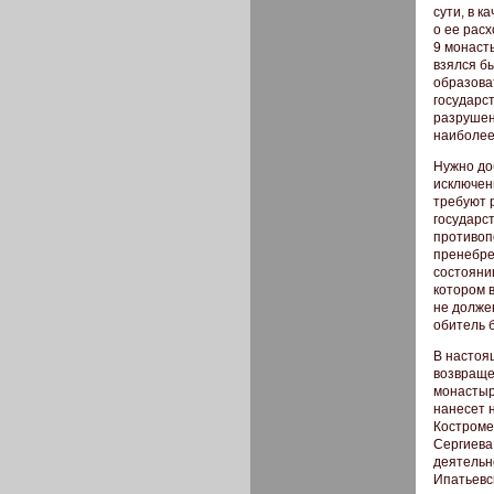
сути, в 
о ее рас
9 монаст
взялся б
образова
государст
разрушен
наиболее
Нужно доб
исключен
требуют 
государс
противоп
пренебре
состоянии
котором 
не должен
обитель 
В настоя
возвраще
монастыр
нанесет 
Костроме
Сергиева
деятельн
Ипатьевс