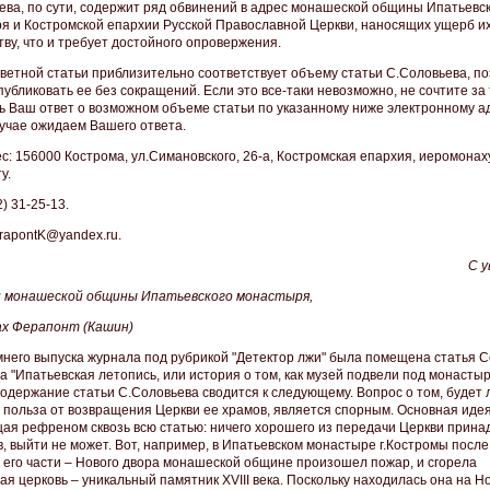
ева, по сути, содержит ряд обвинений в адрес монашеской общины Ипатьевс
я и Костромской епархии Русской Православной Церкви, наносящих ущерб их
тву, что и требует достойного опровержения.
ветной статьи приблизительно соответствует объему статьи С.Соловьева, п
убликовать ее без сокращений. Если это все-таки невозможно, не сочтите за
ь Ваш ответ о возможном объеме статьи по указанному ниже электронному ад
учае ожидаем Вашего ответа.
с: 156000 Кострома, ул.Симановского, 26-а, Костромская епархия, иеромонах
у.
2) 31-25-13.
erapontK@yandex.ru.
С 
 монашеской общины Ипатьевского монастыря,
х Ферапонт (Кашин)
мнего выпуска журнала под рубрикой "Детектор лжи" была помещена статья С
 "Ипатьевская летопись, или история о том, как музей подвели под монастыр
содержание статьи С.Соловьева сводится к следующему. Вопрос о том, будет 
 польза от возвращения Церкви ее храмов, является спорным. Основная идея
ая рефреном сквозь всю статью: ничего хорошего из передачи Церкви прин
в, выйти не может. Вот, например, в Ипатьевском монастыре г.Костромы после
 его части – Нового двора монашеской общине произошел пожар, и сгорела
ая церковь – уникальный памятник XVIII века. Поскольку находилась она на Н