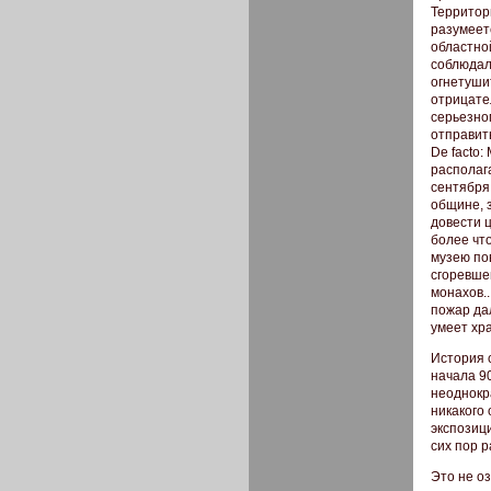
Территори
разумеет
областно
соблюдал
огнетуши
отрицате
серьезно
отправит
De facto
располаг
сентября
общине, 
довести 
более чт
музею по
сгоревше
монахов..
пожар дал
умеет хра
История 
начала 90
неоднокр
никакого
экспозици
сих пор 
Это не о