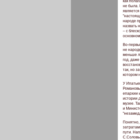
как полаг
не была. 
является
"настоящ
народе п
назвать н
– с блес
основном
Во-первы
не народ
меньше л
год, даже
восстано
так, но з
котором 
У Ипатье
Романовы
епархии 
истории 
музее. Т
и Минист
"незамед
Понятно,
затратам
пути. На
С.Соловье