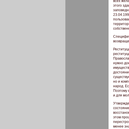
всех жел
этого зда
заповедн
23.04.199
пользова
территор
собствен
Специфич
возвраще
Реституц
реституц
Правосла
нужно до
имуществ
достояние
существу
но и ком
народ. Ес
Поэтому 
и для мол
Утвержде
состояни
восстано
этом про
перестро
менее зн