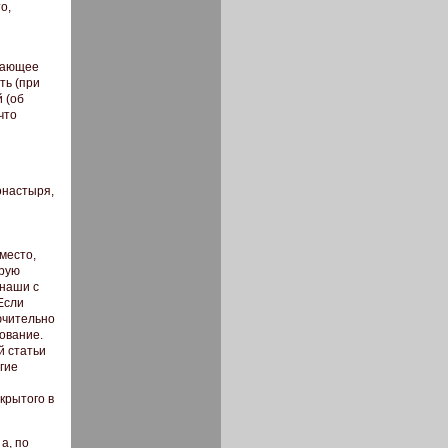
о,
ышающее
ть (при
 (об
что
онастыря,
место,
орую
 наши с
Если
ючительно
ование.
й статьи
гие
крытого в
а, по