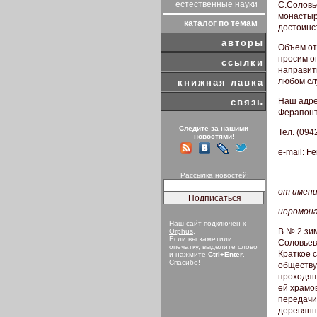
естественные науки
С.Соловь
монастыр
каталог по темам
достоинс
авторы
Объем от
просим оп
ссылки
направит
любом сл
книжная лавка
Наш адре
связь
Ферапонт
Следите за нашими
Тел. (094
новостями!
e-mail: F
Рассылка новостей:
от имени
иеромона
Наш сайт подключен к
В № 2 зи
Orphus
.
Если вы заметили
Соловьева
опечатку, выделите слово
Краткое 
и нажмите
Ctrl+Enter
.
Спасибо!
обществу
проходящ
ей храмо
передачи
деревянн