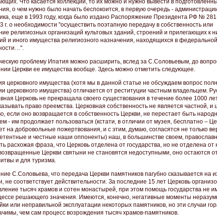
ающих. Что касается коллекций, то их можно и нужно вывести в подготовленн
ния, о чем нужно было начать беспокоится, в первую очередь - администраци
ика, еще в 1993 году, когда было издано Распоряжение Президента РФ № 281
3 г. о необходимости "осуществить поэтапную передачу в собственность или
ние религиозных организаций культовых зданий, строений и прилегающих к н
ий и иного имущества религиозного назначения, находящихся в федерально
ности…".
ескую проблему Ипатия можно расширить, вслед за С.Соловьевым, до вопро
нии Церкви ее имущества вообще. Здесь можно отметить следующее.
ия церковного имущества (хотя мы в данной статье не обсуждаем вопрос пол
ии церковного имущества) отличается от реституции частным владельцем. Ру
вная Церковь не прекращала своего существования в течение более 1000 лет
казывать право преемства. Церковная собственность не является частной, и 
о, если оно возвращается в собственность Церкви, не перестает быть народ
м - им продолжает пользоваться (кстати, в отличии от музея, бесплатно – Ц
ет на добровольные пожертвования, и с этим, думаю, согласятся не только в
петентные и честные наши оппоненты) наш, в большинстве своем, православ
ть расхожая фраза, что Церковь отделена от государства, но не отделена от 
возвращенные Церкви святыни не становятся недоступными, оно остаются 
итвы и для туризма.
ние С.Соловьева, что передача Церкви памятников пагубно сказывается на и
и, не соответствует действительности. За последние 15 лет Церковь организ
вление тысяч храмов и сотен монастырей, при этом помощь государства не и
цессе решающего значения. Имеются, конечно, негативные моменты неразум
йки или неправильной эксплуатации некоторых памятников, но эти случаи го
ачимы, чем сам процесс возрождения тысяч храмов-памятников.