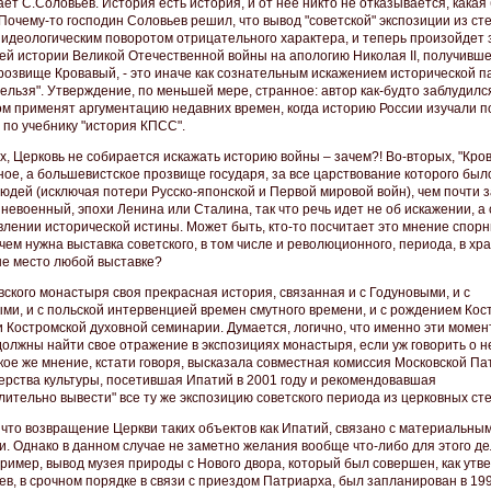
ает С.Соловьев. История есть история, и от нее никто не отказывается, какая
Почему-то господин Соловьев решил, что вывод "советской" экспозиции из ст
 идеологическим поворотом отрицательного характера, и теперь произойдет
ей истории Великой Отечественной войны на апологию Николая II, получивше
розвище Кровавый, - это иначе как сознательным искажением исторической п
ельзя". Утверждение, по меньшей мере, странное: автор как-будто заблудилс
ком применят аргументацию недавних времен, когда историю России изучали п
 по учебнику "история КПСС".
х, Церковь не собирается искажать историю войны – зачем?! Во-вторых, "Кро
ное, а большевистское прозвище государя, за все царствование которого был
юдей (исключая потери Русско-японской и Первой мировой войн), чем почти 
 невоенный, эпохи Ленина или Сталина, так что речь идет не об искажении, а 
влении исторической истины. Может быть, кто-то посчитает это мнение спорн
ачем нужна выставка советского, в том числе и революционного, периода, в хра
не место любой выставке?
вского монастыря своя прекрасная история, связанная и с Годуновыми, и с
ми, и с польской интервенцией времен смутного времени, и с рождением Кос
и Костромской духовной семинарии. Думается, логично, что именно эти моме
должны найти свое отражение в экспозициях монастыря, если уж говорить о не
акое же мнение, кстати говоря, высказала совместная комиссия Московской П
ерства культуры, посетившая Ипатий в 2001 году и рекомендовавшая
лительно вывести" все ту же экспозицию советского периода из церковных сте
 что возвращение Церкви таких объектов как Ипатий, связано с материальны
и. Однако в данном случае не заметно желания вообще что-либо для этого д
пример, вывод музея природы с Нового двора, который был совершен, как утв
в, в срочном порядке в связи с приездом Патриарха, был запланирован в 199