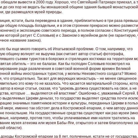
о обещали вывести в 2000 году. Хорошо, что Святейший Патриарх приехал, а т
 и до сих пор не видать бы монашеской общине здания бывшей монастырской
ни, где размещался музей природы.
озиция, кстати, была переведена в здание, приблизительно в три раза прев
ди общую площадь богадельни, и в этом строении прекрасно можно размести
конечно) и экспозицию советского периода, в полном согласии с Конституцией
ии которой ратует С.Соловьев) и с Законом о музейном деле (не гарантирую, 
очное название закона).
ло бы еще много говорить об Ипатьевской проблеме. О том, например, что
ую общину волнует не выручка (как считает автор статьи) фотографа,
лявшего съемки туристов в боярских и стрелецких костюмах на территории м
 святая обитель – это не балаган. Как бы господин Соловьев посмотрел на
ирование ради развлечения в советской военной форме времен Великой
енной войны иностранных туристов, у могилы Неизвестного солдата? Можно
я, что отрицательно. Так вот для верующих монастырь – не менее священное 
ивительно это кому-то не казалось. Что касается материальной стороны, кот
автор в конце статьи, сказав, что "церковь должна существовать на свои, а не
дства, которые … выделяются ей властями". Ошибочка-с, уважаемый Сергей. 
 о выделяемых Церкви деньгах, то государство выделяет средства почти искл
врацию значимых памятников истории и культуры, переданных Церкви в польз
й мере, именно так обстоят дела в Костромской епархии, о чем автору данно
 не понаслышке. На государственные средства существуют как раз музеи (мно
вные, например, против того, чтобы уплачиваемые ими налоги тратились на
вание музея атеизма или музея Бабы-Яги, открытого и затем благополучно за
ой области).
доходы Костромской епархии за 8 лет, полученные, кстати не от государства, 