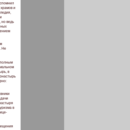
вспомнил
 храмов и
следия,
и
 но ведь
нных
чением
им
. Не
ь полным
рмальном
ырь, в
монастырь
рно:
ивники
едачи
онастыря
уризма в
ице-
осещения