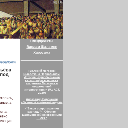
Eng
De
Спецпроекты
Варлам Шаламов
Хиросима
Ферапонт
вьёва
«Валерий Легасов:
 под
Высвечено Чернобылем.
История Чернобыльской
катастрофы в записях
академика Легасова и
современной
интерпретации» (М.: АСТ,
2020)
етопись,
Александр Воронский
рные, а
«За живой и мёртвой водой»
«“Закон сопротивления
ства.
распаду”». Сборник
шаламовской конференции
ажено
— 2017
ликацию