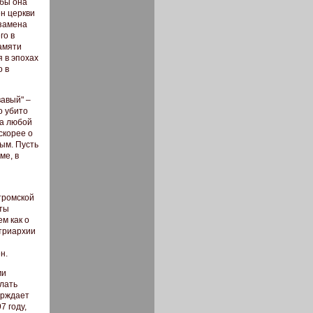
 бы она
ен церкви
 замена
го в
амяти
я в эпохах
о в
вавый" –
о убито
за любой
скорее о
ым. Пусть
ме, в
тромской
нты
м как о
атриархии
н.
ми
елать
ерждает
7 году,