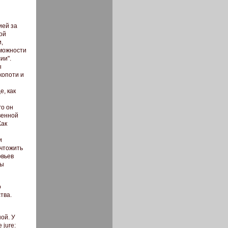
ией за
ой
,
зможности
ии".
ы
копоти и
е, как
го он
венной
Как
и
ичтожить
овьев
ды
о
тва.
ой. У
jure: