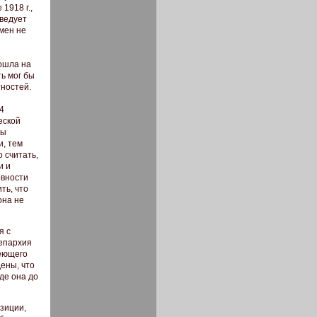
1918 г.,
аведует
мен не
ошла на
ь мог бы
тностей.
4
еской
бы
и, тем
 считать,
и и
овности
ть, что
она не
я с
 епархия
меющего
ены, что
де она до
озиции,