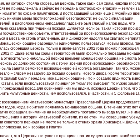
я, на которой стояла сгоревшая церковь, также как и сам храм, никогда (после 
ся) не принадлежала и сейчас не передана Костромской епархии – землей з
й комитет по охране памятников. В пострадавшей церкви еще с музейных вре
ись никакие меры противопожарной безопасности: не было сигнализации,
телей, в расположенном неподалеку гидранте был слабый напор воды, что
льно сказалось при тушении пожара. Думается, если бы такая история произ
м государственном объекте, ответственный за противопожарную безопасност
ься в места не столь отдаленные, да и директору надолго бы хватило неприя
: Монашеской общине разрешили единолично пользоваться Новым двором, где
алась сгоревшая церковь, только в июле-августе 2002 года (пожар произошел 
 2002 г.). Даже если бы храм и территория были формально переданы монаш
за относительно небольшой период времени монашеская община не смогла 
церковь до должного состояния с точки зрения противопожарной безопасност
о была занята ремонтом возвращенного ей корпуса богадельни. Так что, можно
везло – слвсем незадолго до пожара объекты Нового двора (кроме территори
го храма!) были переданы монашеской общине, что и создало видимость вин
 Кстати, если воспользоваться принципом "кому это выгодно", то нужно замети
 прекрасный повод для обвинений (как мы видим, ложных) Церкви в том, что 
нить культурные ценности, чем воспользовался, в частности, и С.Соловьев[1].
с возвращением Ипатьевского монастыря Православной Церкви продолжаетс
-х годов, когда в обители появилась монашеская община. В течение этих лет
атно обращала внимание на необходимость поэтапного вывода музея, не и
 отношения к истории Ипатьевской обители, из ее стен. Мы совершенно убежд
и советского периода не место не только в стенах храма Хрисанфа и Дарии, г
расположена, но и вообще в Ипатии.
значает, что Церковь выступает в принципе против существования такой эксп