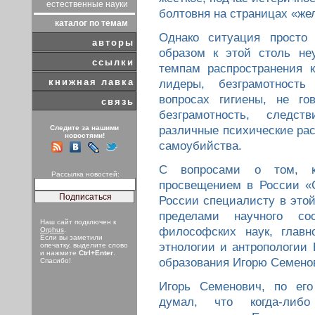
естественные науки
болтовня на страницах «же
каталог по темам
Однако ситуация просто 
авторы
образом к этой столь не
ссылки
темпам распространения 
книжная лавка
лидеры, безграмотност
вопросах гигиены, не г
связь
безграмотность, следс
Следите за нашими
различные психические рас
новостями!
самоубийства.
С вопросами о том, к
Рассылка новостей:
просвещением в России «
России специалисту в этой
пределами научного со
Наш сайт подключен к
философских наук, главн
Orphus
.
Если вы заметили
этнологии и антропологии
опечатку, выделите слово
и нажмите
Ctrl+Enter
.
образования Игорю Семенов
Спасибо!
Игорь Семенович, по его
думал, что когда-либ