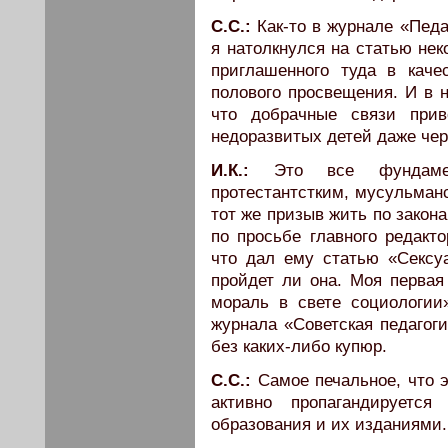
С.С.:
Как-то в журнале «Педа
я натолкнулся на статью не
приглашенного туда в каче
полового просвещения. И в 
что добрачные связи прив
недоразвитых детей даже чер
И.К.:
Это все фундаме
протестантстким, мусульманс
тот же призыв жить по закон
по просьбе главного редакто
что дал ему статью «Сексуа
пройдет ли она. Моя первая
мораль в свете социологии
журнала «Советская педагоги
без каких-либо купюр.
С.С.:
Самое печальное, что 
активно пропагандируетс
образования и их изданиями.