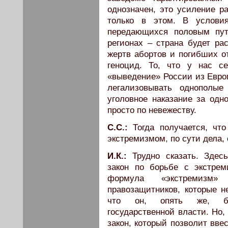
однозначен, это усиление р
только в этом. В услови
передающихся половым пут
регионах – страна будет р
жертв абортов и погибших о
геноцид. То, что у нас с
«выведение» России из Европ
легализовывать однополые
уголовное наказание за одн
просто по невежеству.
С.С.:
Тогда получается, чт
экстремизмом, по сути дела, 
И.К.:
Трудно сказать. Здес
закон по борьбе с экстре
формула «экстремизм
правозащитников, которые н
что он, опять же, без
государственной власти. Но,
закон, который позволит вве