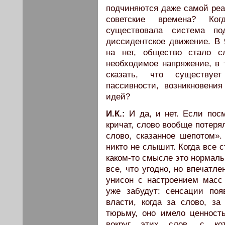
подчиняются даже самой реак
советские времена? Ког
существовала система п
диссидентское движение. В 
на нет, общество стало с
необходимое напряжение, в 
сказать, что существуе
пассивности, возникновени
идей?
И.К.:
И да, и нет. Если пос
кричат, слово вообще потерял
слово, сказанное шепотом».
никто не слышит. Когда все 
каком-то смысле это нормаль
все, что угодно, но впечатле
унисон с настроением масс
уже забудут: сенсации по
власти, когда за слово, з
тюрьму, оно имело ценност
вокруг этих слов, с ко