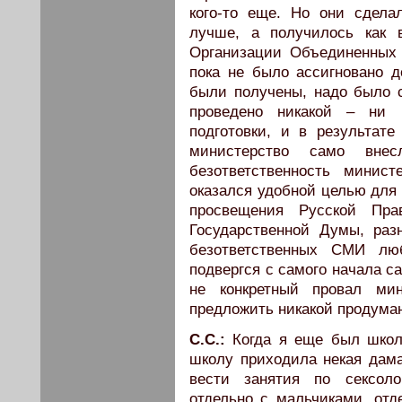
кого-то еще. Но они сдела
лучше, а получилось как 
Организации Объединенных 
пока не было ассигновано де
были получены, надо было с
проведено никакой – ни п
подготовки, и в результат
министерство само вн
безответственность минист
оказался удобной целью для 
просвещения Русской Пра
Государственной Думы, раз
безответственных СМИ люб
подвергся с самого начала с
не конкретный провал мин
предложить никакой продума
С.С.:
Когда я еще был школь
школу приходила некая дама
вести занятия по сексоло
отдельно с мальчиками, отд