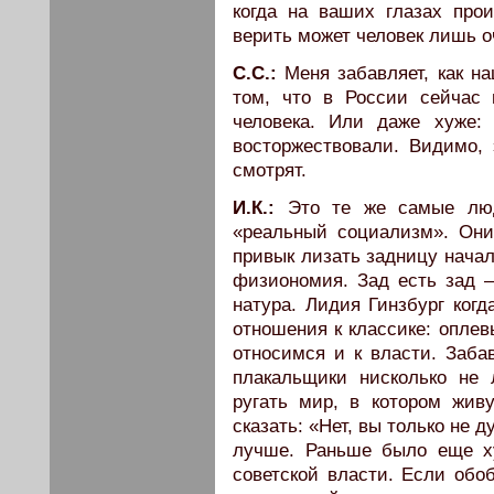
когда на ваших глазах прои
верить может человек лишь о
С.С.:
Меня забавляет, как н
том, что в России сейчас 
человека. Или даже хуже:
восторжествовали. Видимо, 
смотрят.
И.К.:
Это те же самые люд
«реальный социализм». Они
привык лизать задницу начал
физиономия. Зад есть зад –
натура. Лидия Гинзбург когд
отношения к классике: оплев
относимся и к власти. Заба
плакальщики нисколько не 
ругать мир, в котором жив
сказать: «Нет, вы только не 
лучше. Раньше было еще х
советской власти. Если обо