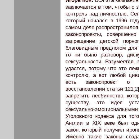
Игорь Кон:
Вся эта кампания
заключается в том, чтобы с 
контроль над личностью. Сег
который начался в 1996 год
самом деле распространился 
законопроекты, совершенн
запрещение детской порно
благовидным предлогом для 
то ни было разговор, диск
сексуальности. Разумеется,
удастся, потому что это леж
контролю, а вот любой цив
есть законопроект о з
восстановлении статьи 121[
2
запретить лесбиянство, кото
существу, это идея уста
сексуально-эмоциональным
Уголовного кодекса для тог
Англии в XIX веке был од
закон, который получил ирон
Именно такие законы созд