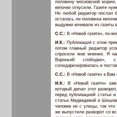
половину московской мэрии,
кепочки откусили. Газете ну
Но любой редактор послал б
осталась ли половина кепочк
выдумки кочевали из газеты в
С.С.:
В «Новой газете», по-мо
И.К.:
Публикация с этим прек
потом главный редактор усо
спросили мое мнение. Я на
Вороньей слободке», 
солидаризировалась и постав
С.С.:
В «Новой газете» к Вам
И.К.:
В «Новой газете» зам
который делал этот разворот
перед публикацией статьи и
статьи Медведевой и Шишовой
человек не с улицы, так что
же выпустили разворот со в