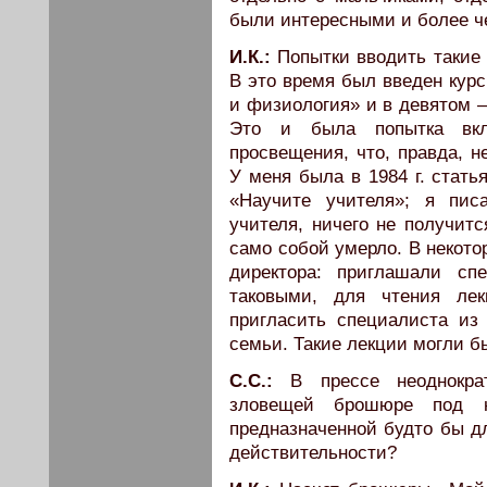
были интересными и более ч
И.К.:
Попытки вводить такие 
В это время был введен курс
и физиология» и в девятом –
Это и была попытка вкл
просвещения, что, правда, 
У меня была в 1984 г. стать
«Научите учителя»; я пис
учителя, ничего не получитс
само собой умерло. В некот
директора: приглашали сп
таковыми, для чтения ле
пригласить специалиста из
семьи. Такие лекции могли б
С.С.:
В прессе неоднокр
зловещей брошюре под н
предназначенной будто бы д
действительности?