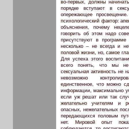
во-первых, должны начинать
порядке вступают в секс
опережающее просвещение.
психологический фактор: апе
объяснения, почему нецел
говорить об этом надо сов
присутствуют в программе 
несколько – не всегда и н
половой жизни, но, самое гл
Для успеха этого воспитани
всего понять, что мы не
сексуальная активность не н
невозможно контролиро
единственное, что можно с
информации, максимально уб
если уж решат или так случ
желательно учителям и р
опасных, нежелательных пос
передающихся половым путе
нет. Мировой опыт пока
соблюдаются, то достигаютс