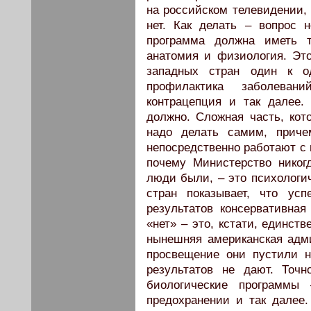
на российском телевидении, 
нет. Как делать – вопрос 
программа должна иметь т
анатомия и физиология. Это
западных стран один к од
профилактика заболеван
контрацепция и так далее
должно. Сложная часть, кот
надо делать самим, приче
непосредственно работают с 
почему Министерство никогд
люди были, – это психологич
стран показывает, что ус
результатов консервативна
«нет» – это, кстати, единст
нынешняя американская адми
просвещение они пустили н
результатов не дают. Точ
биологические программы 
предохранении и так далее.