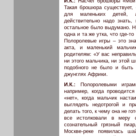
И.К.:
Насчет брошюры «Мой 
Такая брошюра существует,
для маленьких детей, а
действительно надо знать, 
остальное было выдумано. Ну
одна и та же утка, что где-
Полоролевые игры – это зна
акта, и маленький мальч
родителям: «У вас неправиль
ни этого мальчика, ни этой ш
подобного не было и быть 
джунглях Африки.
И.К.:
Полоролевыми играм
например, когда проводится
«нет», когда мальчик наста
выглядеть недотрогой и п
делать того, к чему она не г
все истолковали в меру с
сознательный грязный пиа
Москве-реке появилась ша