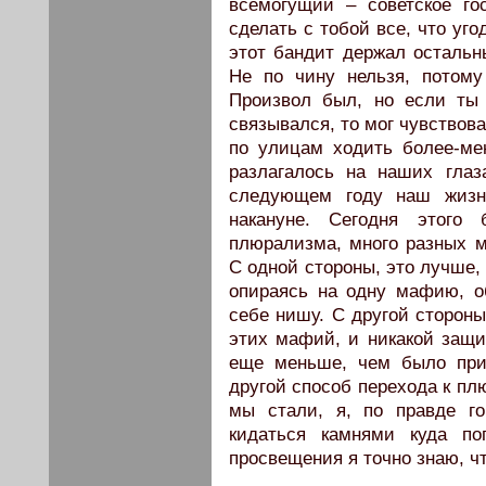
всемогущий – советское го
сделать с тобой все, что уг
этот бандит держал остальны
Не по чину нельзя, потому
Произвол был, но если ты
связывался, то мог чувствов
по улицам ходить более-ме
разлагалось на наших глаз
следующем году наш жизн
накануне. Сегодня этого 
плюрализма, много разных м
С одной стороны, это лучше,
опираясь на одну мафию, об
себе нишу. С другой стороны
этих мафий, и никакой защи
еще меньше, чем было при
другой способ перехода к пл
мы стали, я, по правде г
кидаться камнями куда по
просвещения я точно знаю, ч