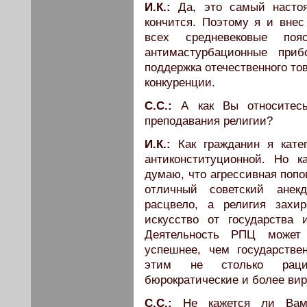
И.К.:
Да, это самый насто
кончится. Поэтому я и внес
всех средневековые поя
антимастурбационные при
поддержка отечественного то
конкуренции.
С.С.:
А как Вы относитес
преподавания религии?
И.К.:
Как гражданин я кате
антиконституционной. Но 
думаю, что агрессивная попо
отличный советский анекд
расцвело, а религия захи
искусство от государства 
Деятельность РПЦ может 
успешнее, чем государств
этим не столько рацио
бюрократические и более ви
С.С.:
Не кажется ли Вам