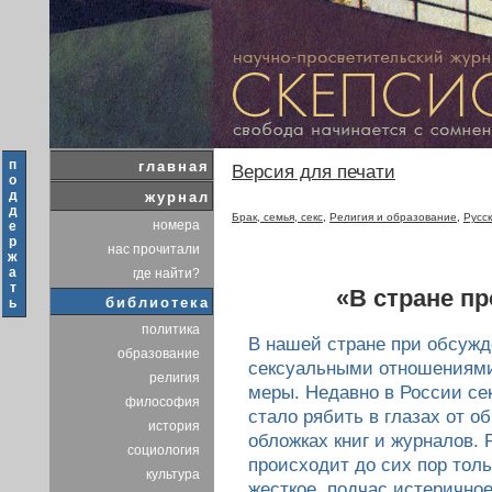
п
главная
Версия для печати
о
д
журнал
д
Брак, семья, секс
,
Религия и образование
,
Русс
номера
е
р
нас прочитали
ж
а
где найти?
т
«В стране п
библиотека
ь
политика
В нашей стране при обсужд
образование
сексуальными отношениями,
религия
меры. Недавно в России сек
философия
стало рябить в глазах от о
история
обложках книг и журналов. 
социология
происходит до сих пор толь
культура
жесткое, подчас истерично