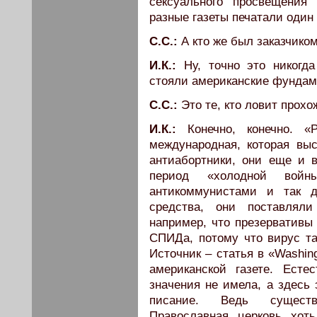
сексуального просвещения
разные газеты печатали один 
С.С.:
А кто же был заказчико
И.К.:
Ну, точно это никогд
стояли американские фундаме
С.С.:
Это те, кто ловит прох
И.К.:
Конечно, конечно. «
международная, которая выс
антиабортники, они еще и 
период «холодной вой
антикоммунистами и так 
средства, они поставлял
например, что презервативы 
СПИДа, потому что вирус та
Источник – статья в «Washin
американской газете. Есте
значения не имела, а здесь 
писание. Ведь существу
Православная церковь хот