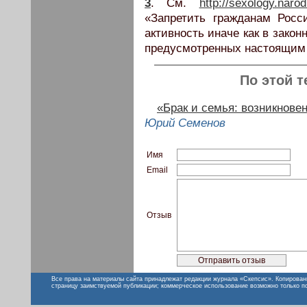
3
. См.
http://sexology.nar
«Запретить гражданам Рос
активность иначе как в закон
предусмотренных настоящим
По этой т
«Брак и семья: возникнове
Юрий Семенов
Имя
Email
Отзыв
Все права на материалы сайта принадлежат редакции журнала «Скепсис». Копирован
страницу заимствуемой публикации; коммерческое использование возможно только п