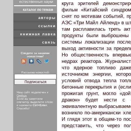
естественные науки
круга зрителей демонстри
фильм «Китайский синдром
каталог по темам
снят по мотивам событий, п
авторы
АЭС «Три Майл Айленд» в шт
ссылки
там расплавилась треть ак
книжная лавка
продукты были выброшены 
системы локализации посл
связь
выход активности за предел
Следите за нашими
Но общественность впервые
новостями!
недрах реактора. Журналис
что ядерное топливо даже
Рассылка новостей:
источником энергии, кото
условий отвода тепла топл
бетонные перекрытия и (есл
Наш сайт подключен к
прожигая грунт, могло «д
Orphus
.
Если вы заметили
дракон» будет нести с с
опечатку, выделите слово
и нажмите
Ctrl+Enter
.
эквивалентную выбрасываемо
Спасибо!
возникло по-американски хл
И глядя этот в общем-то по
представить, что через по