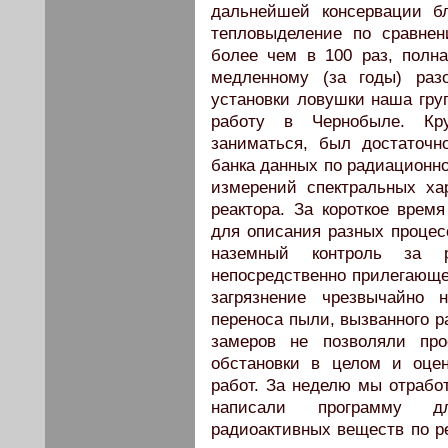
дальнейшей консервации бл
тепловыделение по сравнен
более чем в 100 раз, полн
медленному (за годы) раз
установки ловушки наша груп
работу в Чернобыле. Кру
заниматься, был достаточн
банка данных по радиационно
измерений спектральных ха
реактора. За короткое врем
для описания разных процесс
наземный контроль за р
непосредственно прилегающей
загрязнение чрезвычайно 
переноса пыли, вызванного 
замеров не позволяли про
обстановки в целом и оце
работ. За неделю мы отрабо
написали программу дл
радиоактивных веществ по р