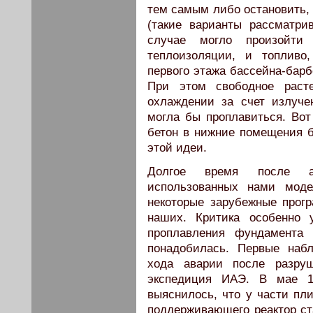
тем самым либо остановить,
(такие варианты рассматри
случае могло произойти
теплоизоляции, и топливо
первого этажа бассейна-барб
При этом свободное расте
охлаждении за счет излуч
могла бы проплавиться. Во
бетон в нижние помещения б
этой идеи.
Долгое время после а
использованных нами моде
некоторые зарубежные прог
наших. Критика особенно 
проплавления фундамента
понадобилась. Первые наб
хода аварии после разруш
экспедиция ИАЭ. В мае 1
выяснилось, что у части пл
поддерживающего реактор ста