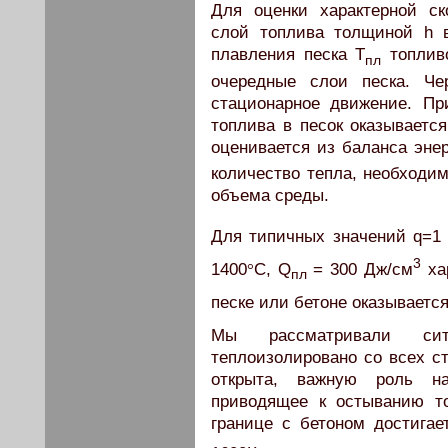
Для оценки характерной с
слой топлива толщиной h 
плавления песка Т
топливо
пл
очередные слои песка. Че
стационарное движение. Пр
топлива в песок оказывается
оценивается из баланса энер
количество тепла, необходи
объема среды.
Для типичных значений q=1 
3
1400
°
С, Q
= 300 Дж/см
ха
пл
песке или бетоне оказывается
Мы рассматривали сит
теплоизолировано со всех ст
открыта, важную роль на
приводящее к остыванию то
границе с бетоном достигае