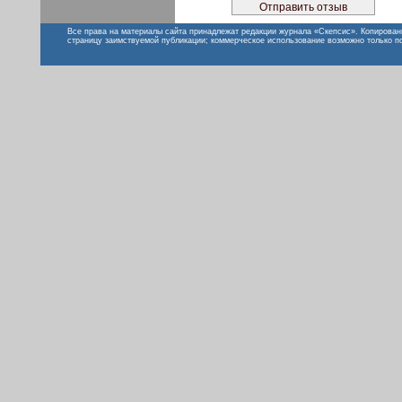
Все права на материалы сайта принадлежат редакции журнала «Скепсис». Копирован
страницу заимствуемой публикации; коммерческое использование возможно только п