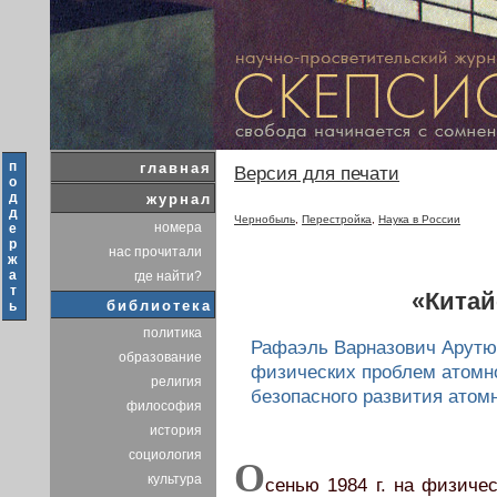
п
главная
Версия для печати
о
д
журнал
д
Чернобыль
,
Перестройка
,
Наука в России
номера
е
р
нас прочитали
ж
а
где найти?
т
«Китай
библиотека
ь
политика
Рафаэль Варназович Арутюн
образование
физических проблем атомно
религия
безопасного развития атом
философия
история
социология
О
культура
сенью 1984 г. на физиче