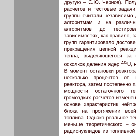
другую – С.Ю. Чернов). Пол
расчетов и тестовые задачи
группы считали независимо 
алгоритмам и на различ
алгоритмов до тестиров
зависимостях, как правило, 
групп гарантировало достове
прекращения цепной реакц
тепла, выделяющегося за 
235
осколков деления ядер
U, 
В момент остановки реактор
несколько процентов от 
реактора, затем постепенно 
мощности остаточного т
громоздких расчетов изменен
основе характеристик нейтр
блока на протяжении всей
топлива. Однако реальное т
меньше теоретического – о
радионуклидов из топливной