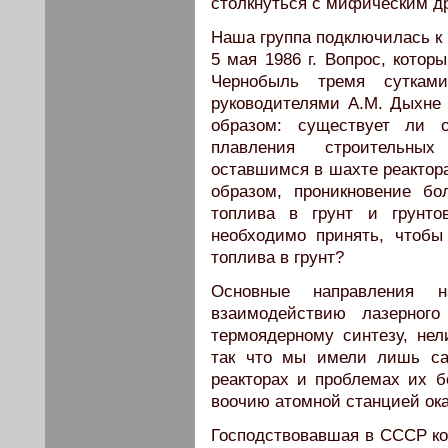
столкнуться с мифическим д
Наша группа подключилась к
5 мая 1986 г. Вопрос, котор
Чернобыль тремя суткам
руководителями A.М. Дыхне
образом: существует ли о
плавления строительных
оставшимся в шахте реактора
образом, проникновение бо
топлива в грунт и грунт
необходимо принять, чтобы
топлива в грунт?
Основные направления н
взаимодействию лазерного
термоядерному синтезу, нел
так что мы имели лишь са
реакторах и проблемах их б
воочию атомной станцией ок
Господствовавшая в СССР к