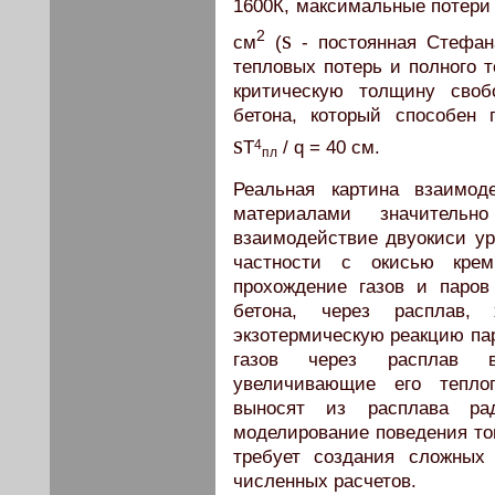
1600К, максимальные потери
s
2
см
(
- постоянная Стефан
тепловых потерь и полного 
критическую толщину своб
бетона, который способен 
s
4
Т
/ q = 40 см.
пл
Реальная картина взаимод
материалами значительн
взаимодействие двуокиси ур
частности с окисью крем
прохождение газов и паро
бетона, через расплав, 
экзотермическую реакцию па
газов через расплав во
увеличивающие его теплоп
выносят из расплава ра
моделирование поведения то
требует создания сложных
численных расчетов.