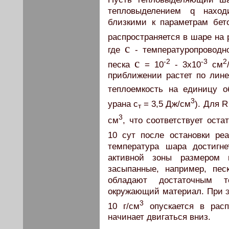
тепловыделением q наход
близкими к параметрам бето
распространяется в шаре на 
c
где
- температуропроводн
c
-2
-3
2
песка
= 10
- 3x10
см
приближении растет по лине
теплоемкость на единицу о
3
урана c
= 3,5 Дж/см
). Для 
т
3
см
, что соответствует ост
10 сут после остановки реа
температура шара достигне
активной зоны размером 
засыпанные, например, пе
обладают достаточным т
окружающий материал. При э
3
10 г/см
опускается в расп
начинает двигаться вниз.