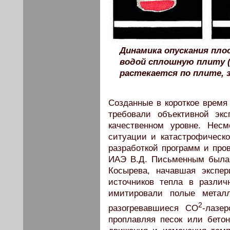
Динамика опускания пло
водой сплошную плиту 
растекается по плите, 
Созданные в короткое время
требовали объективной эк
качественном уровне. Нес
ситуации и катастрофическо
разработкой программ и про
ИАЭ В.Д. Письменным была 
Косырева, начавшая экспе
источников тепла в различ
имитировали полые метал
2
разогревавшиеся СО
-лазе
проплавляя песок или бетон