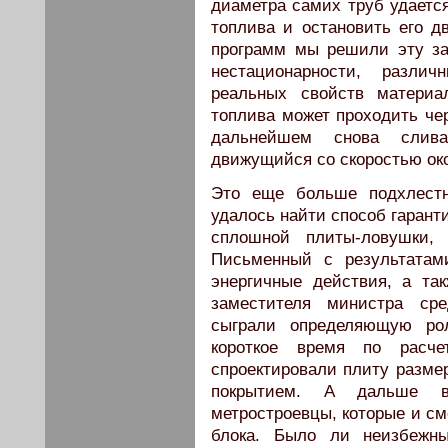
диаметра самих труб удаетс
топлива и остановить его 
программ мы решили эту за
нестационарности, разли
реальных свойств материа
топлива может проходить чер
дальнейшем снова слив
движущийся со скоростью око
Это еще больше подхлестн
удалось найти способ гарант
сплошной плиты-ловушки,
Письменный с результатам
энергичные действия, а та
заместителя министра сре
сыграли определяющую ро
короткое время по расч
спроектировали плиту разм
покрытием. А дальше 
метростроевцы, которые и с
блока. Было ли неизбежн