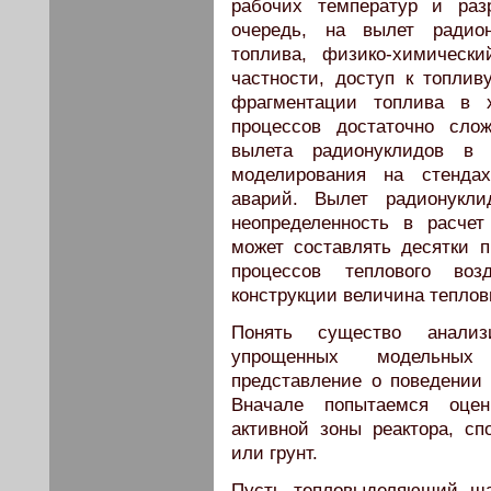
рабочих температур и раз
очередь, на вылет радион
топлива, физико-химическ
частности, доступ к топливу
фрагментации топлива в 
процессов достаточно сло
вылета радионуклидов в 
моделирования на стенда
аварий. Вылет радионукл
неопределенность в расчет
может составлять десятки 
процессов теплового воз
конструкции величина теплов
Понять существо анализ
упрощенных модельных
представление о поведении 
Вначале попытаемся оцен
активной зоны реактора, сп
или грунт.
Пусть тепловыделяющий ш