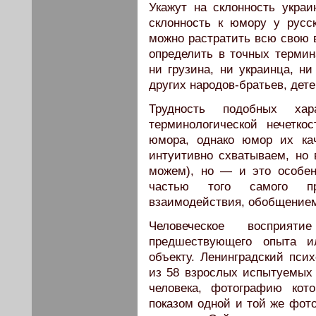
Укажут на склонность украи
склонность к юмору у русск
можно растратить всю свою в
определить в точных термин
ни грузина, ни украинца, ни
других народов-братьев, дете
Трудность подобных хар
терминологической нечетк
юмора, однако юмор их ка
интуитивно схватываем, но 
можем), но — и это особе
частью того самого пра
взаимодействия, обобщением
Человеческое восприя
предшествующего опыта и
объекту. Ленинградский псих
из 58 взрослых испытуемых 
человека, фотографию кот
показом одной и той же фот