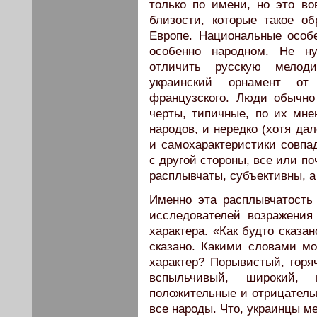
только по имени, но это в
близости, которые такое о
Европе. Национальные особе
особенно народном. Не н
отличить русскую мелод
украинский орнамент от
французского. Люди обычно
черты, типичные, по их мне
народов, и нередко (хотя да
и самохарактеристики совпа
с другой стороны, все или п
расплывчаты, субъективны, а
Именно эта расплывчатость
исследователей возражения
характера. «Как будто сказан
сказано. Какими словами м
характер? Порывистый, горя
вспыльчивый, широкий, 
положительные и отрицатель
все народы. Что, украинцы м