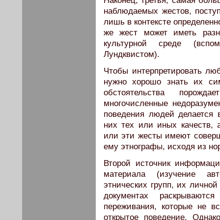
Наконец, третья, самая боль
наблюдаемых жестов, поступ
лишь в контексте определенн
же жест может иметь разн
культурной среде (вспо
Лундквистом).
Чтобы интерпретировать люб
нужно хорошо знать их сим
обстоятельства порожда
многочисленные недоразумен
поведения людей делается 
них тех или иных качеств, 
или эти жесты имеют соверш
ему этнографы, исходя из но
Второй источник информаци
материала (изучение авт
этнических групп, их личной 
документах раскрываютс
переживания, которые не в
открытое поведение. Одна