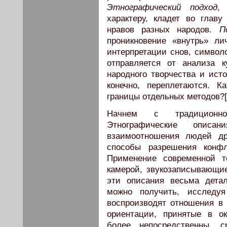
Этнографический подход
,
характеру, кладет во глав
нравов разных народов.
П
проникновение «внутрь» л
интерпретации снов, символо
отправляется от анализа к
народного творчества и исто
конечно, переплетаются. 
границы отдельных методов?[
Начнем с традиционног
Этнографические описа
взаимоотношения людей др
способы разрешения конфл
Применение современной т
камерой, звукозаписывающие 
эти описания весьма дета
можно получить, исследуя
воспроизводят отношения в
ориентации, принятые в о
более непосредственны, с