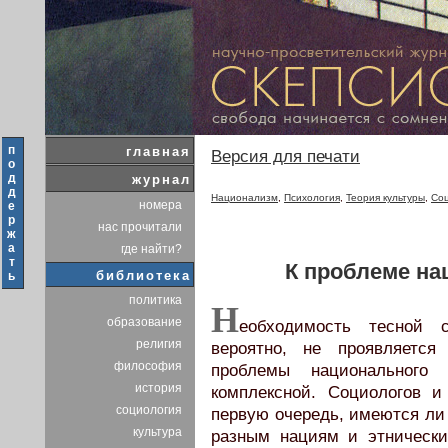
п
главная
Версия для печати
о
д
журнал
д
Национализм
,
Психология
,
Теория культуры
,
Со
номера
е
р
нас прочитали
ж
а
где найти?
т
К проблеме на
библиотека
ь
политика
Н
образование
еобходимость тесной 
религия
вероятно, не проявляется
философия
проблемы национального 
история
комплексной. Социологов и
социология
первую очередь, имеются л
культура
разным нациям и этнически