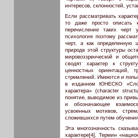
интересов, склонностей, устан
Если рассматривать характер
то даже просто описать е
перечисление таких черт 
психология поэтому рассмат
черт, а как определенную 
природе этой структуры ост
мировоззренческой и общет
сводят характер к структ
ценностных ориентаций, т
стремлений. Имеются и попыт
в изданном ЮНЕСКО «Слов
характера» (character struc
понятие, выводимое из прив
и обозначающее взаимосв
усвоенных мотивов, стре
сложившихся путем обучения
Эта многозначность сказыв
характере[4]. Термин «нацио