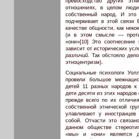
превосходство других этн
отношениях, в целом люди
собственный народ. И это 
подчеркивает в этой связи 
качестве общности, как неко
(и в этом смысле — проти
«они»[10] Это соотнесение 
зависит от исторических усл
различий
. Так обстояло дел
этноцентризм).
Социальные психологи Уолл
провели большое межнацио
детей 11 разных народов к 
дети десяти из этих народов
прежде всего по их отличи
собственной этнической гру
улавливают у иностранцев 
собой. Отчасти это связа
данном обществе стереоти
«мы» и «они» является д