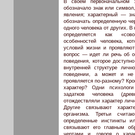
В своем первоначальном з
обозначало знак или символ
явления; характерный — зн
обозначать определенную че
одного человека от других. 
определяется как «сово
особенностей человека, ко
условий жизни и проявляютс
вопрос — идет ли речь об о
поведения, которое доступ
внутренней структуре личн
поведении, а может и не
проявляется по-разному? Кро
характер? Одни психологи
задатков человека (дре
отождествляли характер лич
Другие связывают характ
организма. Третьи счита
определенные инстинкты и
связывают его главным об
чертами и, говоря о хара