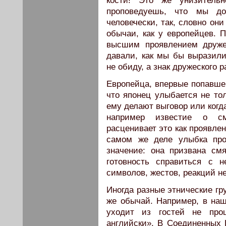
кости! Это же унизитель
проповедуешь, что мы д
человечески, так, словно они
обычаи, как у европейцев. 
высшим проявлением друже
давали, как мы бы выразили
не обиду, а знак дружеского 
Европейца, впервые попавшег
что японец улыбается не тол
ему делают выговор или когд
например известие о см
расценивает это как проявле
самом же деле улыбка про
значение: она призвана см
готовность справиться с 
символов, жестов, реакций не 
Иногда разные этнические гр
же обычай. Например, в наш
уходит из гостей не прощ
английски». В Соединенных