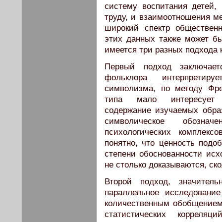
систему воспитания детей,
труду, и взаимоотношения м
широкий спектр обществен
этих данных также может бы
имеется три разных подхода 
Первый подход заключае
фольклора интерпретиру
символизма, по методу Фр
типа мало интересует к
содержание изучаемых обра
символическое обознач
психологических комплекс
понятно, что ценность подо
степени обоснованности исхо
не столько доказываются, ск
Второй подход, значитель
параллельное исследовани
количественным обобщением
статистических корреляц