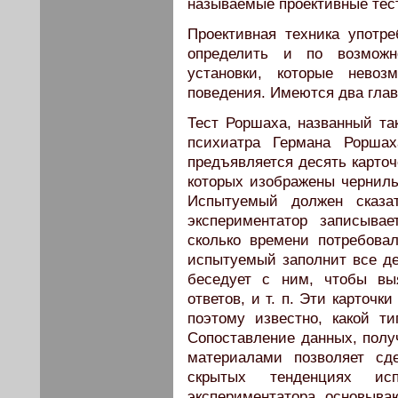
называемые проективные тес
Проективная техника употре
определить и по возможн
установки, которые невоз
поведения. Имеются два глав
Тест Роршаха, названный та
психиатра Германа Роршах
предъявляется десять карточ
которых изображены черниль
Испытуемый должен сказа
экспериментатор записывае
сколько времени потребова
испытуемый заполнит все де
беседует с ним, чтобы вы
ответов, и т. п. Эти карточ
поэтому известно, какой ти
Сопоставление данных, полу
материалами позволяет сд
скрытых тенденциях ис
экспериментатора основыва