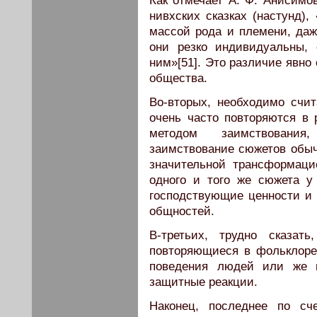
Как отмечает А. Ф. Анисимов
нивхских сказках (настунд),
массой рода и племени, даж
они резко индивидуальны, 
ним»[51]. Это различие явн
общества.
Во-вторых, необходимо счи
очень часто повторяются в 
методом заимствования
заимствование сюжетов обыч
значительной трансформаци
одного и того же сюжета у
господствующие ценности и 
общностей.
В-третьих, трудно сказа
повторяющиеся в фольклоре
поведения людей или же 
защитные реакции.
Наконец, последнее по сч