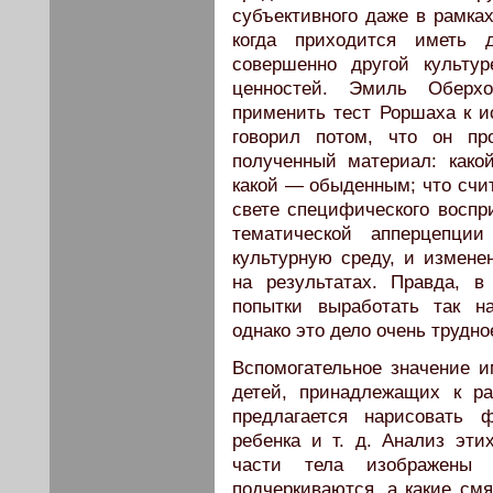
субъективного даже в рамках
когда приходится иметь
совершенно другой культу
ценностей. Эмиль Оберхо
применить тест Роршаха к и
говорил потом, что он пр
полученный материал: како
какой — обыденным; что счи
свете специфического воспри
тематической апперцепци
культурную среду, и измене
на результатах. Правда, 
попытки выработать так н
однако это дело очень трудно
Вспомогательное значение и
детей, принадлежащих к р
предлагается нарисовать 
ребенка и т. д. Анализ эти
части тела изображены 
подчеркиваются, а какие смя