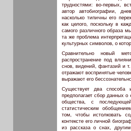
трудностями: во-первых, вс
автор автобиографии, днев
насколько типичны его пере
как целого, поскольку в ка
самого различного образа мыс
та же проблема интерпретац
культурных символов, о кото
Сравнительно новый мет
распространение под влиян
снов, видений, фантазий и т
отражают воспринятые челов
выражают его бессознательное
Существует два способа и
предполагает сбор данных о 
общества, с последующе
статистическим обобщение
том, чтобы истолковать с
контексте его личной биогр
из рассказа о снах, други