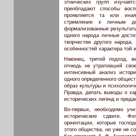
этнических групп изучает
преобладают способы восп
проявляется та или иная
стремление к личным дос
формализованные результаты,
одного народа личные дост
творчестве другого народа
особенностей характера той 
Наконец, третий подход, в
отнюдь не утративший сво
интенсивный анализ истори
одного определенного общест
образ культуры и психологич
Правда, делать выводы о хар
исторических легенд и преда
Во-первых, необходимо уч
исторические сдвиги. Фо
ориентации, которые госпо
этого общества, но уже не с