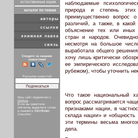
естественные науки
наблюдаемые психологичес
природа и степень этих
каталог по темам
преимущественно вопрос о
авторы
различий, а также, в како
ссылки
объяснение тех или иных 
книжная лавка
стран и народов. Очевидно
несмотря на большое числ
связь
выработала общего решения
Следите за нашими
хочу лишь критически обозр
новостями!
ее эмпирического исследов
рубежом), чтобы уточнить не
Рассылка новостей:
Что такое национальный ха
Наш сайт подключен к
вопрос рассматривается чаще
Orphus
.
Если вы заметили
признаками нации, в частнос
опечатку, выделите слово
и нажмите
Ctrl+Enter
.
склада нации» и «общность 
Спасибо!
эти термины весьма многоз
дела.