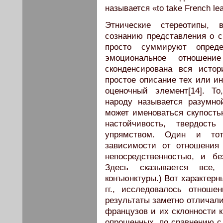
называется «to take French le
Этнические стереотипы,
сознанию представления о с
просто суммируют опред
эмоциональное отношени
сконденсирована вся исто
простое описание тех или и
оценочный элемент[14]. Т
народу называется разумно
может именоваться скупостью
настойчивость, твердость
упрямством. Один и тот
зависимости от отношения
непосредственностью, и бе
Здесь сказывается все,
конъюнктуры.) Вот характерн
гг., исследовалось отнош
результаты заметно отличали
французов и их склонности к
опрошенных, по сравнению с 