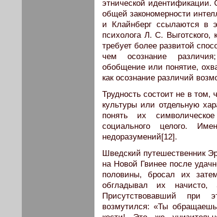
этнической идентификации. О
общей закономерности интелл
и Клайнберг ссылаются в э
психолога Л. С. Выготского,
требует более развитой спос
чем осознание различия;
обобщение или понятие, охв
как осознание различий возм
Трудность состоит не в том,
культуры или отдельную хара
понять их символическое
социального целого. Име
недоразумений[12].
Шведский путешественник Эри
на Новой Гвинее после удачн
половины, бросал их зате
обгладывал их начисто,
Присутствовавший при э
возмутился: «Ты обращаешь