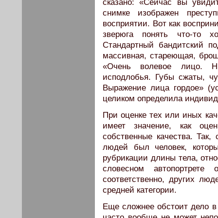
сказано: «Сейчас вы увиди
снимке изображен преступ
восприятии. Вот как восприн
зверюга понять что-то х
Стандартный бандитский по
массивная, стареющая, брош
«Очень волевое лицо. Н
исподлобья. Губы сжаты, чу
Выражение лица гордое» (ус
целиком определила индивид
При оценке тех или иных кач
имеет значение, как оц
собственные качества. Так,
людей был человек, которы
рубрикации длины тела, отно
словесном автопортрете
соответственно, других люд
средней категории.
Еще сложнее обстоит дело в
часто вообще не может неп