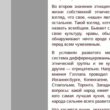
Во втором значении этноце
жизни собственной этниче
взгляд, что свое, «наше» я
остальное. Такой взгляд, хот
назвать всеобщим. Бывают сл
свою культуру, нравы, об
обнаруживают нечто вроде к
перед всем чужеземным.
В условиях развитого ме
система дифференцированных
этнической группы и ее к
другие — отрицательно. Напр
мнения Гэллапа проводил 
Иоганнесбурге, Копенгагене
Стокгольме, Торонто, Запа
вопросы: какой народ имеет
кого самая лучшая кухня, 
народа сильнее всего развит
Что касается кухни, оказал