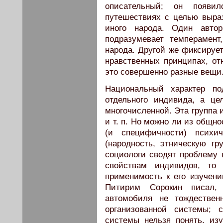
описательный; он появи
путешествиях с целью выра
иного народа. Один автор
подразумевает темперамент
народа. Другой же фиксируе
нравственных принципах, отн
это совершенно разные вещи
Национальный характер по
отдельного индивида, а це
многочисленной. Эта группа 
и т. п. Но можно ли из общн
(и специфичности) психи
(народность, этническую г
социологи сводят проблему 
свойствам индивидов, то 
применимость к его изучени
Питирим Сорокин писал, 
автомобиля не тождествен
организованной системы; с
системы нельзя понять, изу