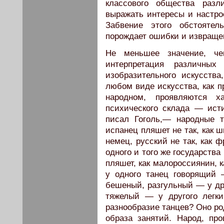
классового общества разл
выражать интересы и настро
Забвение этого обстоятел
порождает ошибки и извращен
Не меньшее значение, че
интерпретация различных
изобразительного искусства
любом виде искусства, как п
народном, проявляются ха
психического склада — ист
писал Гоголь,— народные 
испанец пляшет не так, как 
немец, русский не так, как 
одного и того же государства
пляшет, как малороссиянин, к
у одного танец говорящий 
бешеный, разгульный — у дру
тяжелый — у другого легки
разнообразие танцев? Оно ро
образа занятий. Народ, пр