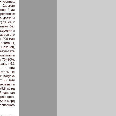
х крупных
 Харьков)
ние. Если
еревянных
ию должны
.) те же 2
ельно без
деревни и
ардов это
ет 200 млн
поломаны,
 Наконец,
езультате
олитики в
на 70–80%.
вляет 6,3
, что при
остальные
х покупка
ит 500 млн
деревни в
(9,8 млрд
й капитал
транспорт,
56,5 млрд
основного