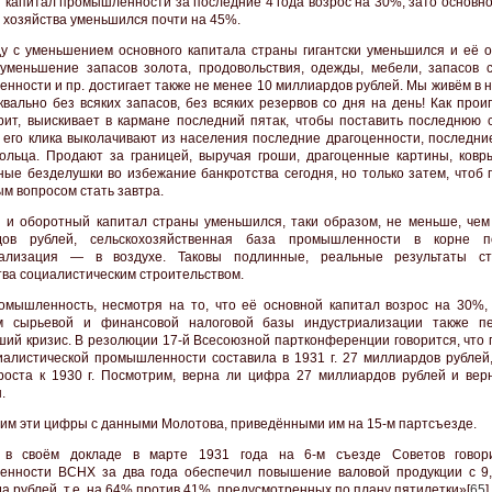
 капитал промышленности за последние 4 года возрос на 30%, зато основно
о хозяйства уменьшился почти на 45%.
у с уменьшением основного капитала страны гигантски уменьшился и её 
 уменьшение запасов золота, продовольствия, одежды, мебели, запасов 
нности и пр. достигает также не менее 10 миллиардов рублей. Мы живём в 
квально без всяких запасов, без всяких резервов со дня на день! Как про
рит, выискивает в кармане последний пятак, чтобы поставить последнюю ст
 его клика выколачивают из населения последние драгоценности, последни
кольца. Продают за границей, выручая гроши, драгоценные картины, ковр
ные безделушки во избежание банкротства сегодня, но только затем, чтоб 
ым вопросом стать завтра.
 и оборотный капитал страны уменьшился, таки образом, не меньше, чем
дов рублей, сельскохозяйственная база промышленности в корне по
иализация — в воздухе. Таковы подлинные, реальные результаты ст
тва социалистическим строительством.
мышленность, несмотря на то, что её основной капитал возрос на 30%, 
м сырьевой и финансовой налоговой базы индустриализации также п
ший кризис. В резолюции 17-й Всесоюзной партконференции говорится, что 
иалистической промышленности составила в 1931 г. 27 миллиардов рублей,
оста к 1930 г. Посмотрим, верна ли цифра 27 миллиардов рублей и вер
.
им эти цифры с данными Молотова, приведёнными им на 15-м партсъезде.
 в своём докладе в марте 1931 года на 6-м съезде Советов говори
нности ВСНХ за два года обеспечил повышение валовой продукции с 9,
а рублей, т.е. на 64% против 41%, предусмотренных по плану пятилетки»[
65
].