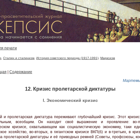
ля печати
и
,
Сталин и сталинизм
,
История советского периода (1917-1991)
,
Марксизм
щая
|
Содержание
Мартемь
12. Кризис пролетарской диктатуры
I. Экономический кризис
й и пролетарская диктатура переживают глубочайший кризис. Этот кризис
альным, всеобщим. Он находит своё выражение и проявление: во-п
еском кризисе, охватывающем как социалистическую экономику, таки ед
ское хозяйство, во-вторых, в гигантском кризисе ВКП(б) и в-третьих, в кри
а пролетарской диктатуры и её приводных ремней (Советы, профсоюзы, ко