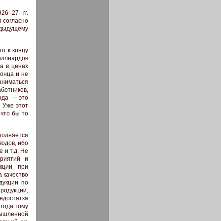
26–27 гг.
м согласно
едыдущему
го к концу
иллиардов
а в ценах
вонца и не
заниматься
аботников,
ода — это
 Уже этот
 что бы то
ополняется
одов, ибо
 и т.д. Не
приятий и
укции при
 качество
дукции по
родукции,
едостатка
 года тому
мышленной