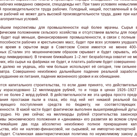
рабочих невиданно скверное, спецодежды нет. При таких условиях немыслим
й производительности труда рабочих. Голодный, нищий, поставленный в б
е рабочий не может дать высокой производительности труда, даже при нал
лагоприятных условий.
ейшем перспективы для промышленности ещё более мрачны. Сырья в
фическим положением сельского хозяйства и отсутствием валюты для покуп
 будет ещё меньше, финансирование промышленности, в связи с полным
пособности рабочих и крестьянских масс, будет при всех условиях ухудшат
ее время в скрытом виде в Советском Союзе имеется не менее 400–
ных (Сталин это мошенническим образом скрывает и будет скрывать, иб
ицу ликвидировал). В течение ближайших 1–2 лет безработица охватит не м
чих, ибо сырья на фабриках не будет, и платить рабочим будет совершенно
 далеко не уедешь, ибо чем больше используют её сегодня, тем сильнее
завтра. Совершенно неизбежно дальнейшее падение реальной заработ
 ухудшение их питания, падение жизненного уровня и их обнищание.
ется капитального строительства, то если даже принято, что действительн
у израсходовано 12 миллиардов рублей, то и тогда в ценах 1926–1927
ет не более 2 млрд рублей. В действительности же эта цифра просто пред
кания простакам пыли в глаза, ибо под ней нет никакой реальной 
ствующего поступления средств по бюджету, ни соответствующих
нности. В какой части будет фактически выполнен вышеприведённый дуты
 трудно. Но уже сейчас на миллиарды рублей строительства законсер
ивы экономического положения и «динамика» его развития во всяком случа
лижайшие два года абсолютно неизбежно полное прекращение капи
ьства, ибо ни налгово-финансовой, ни сырьевой, ни импортно-экспортной
 будет. Сталинская авантюристическая политика по неумолимому закону д