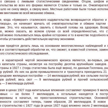
но связана с лживыми статистическими сведениями. Отцом, шефом и
ательства во всех его формах является Сталин и только он. Очковтиратель
 шло не снизу вверх, а сверху вниз. Местные работники были только испол
ми винтиками во всей механике обмана.
е, когда «бумеранг» сталинского надувательства возвращается обратно и
творца», он начинает кричать об очковтирательстве и обмане партии
ами. Это, что называется, свалить с больной головы на здоровую. Возв
ке, можно сказать, во всяком случае со всей определённостью, что с
кой можно пользоваться лишь крайне осторожно и то в качестве подсобного
 чтобы установить действительную картину экономики.
ам придётся делать лишь на основании многочисленных наблюдений и 
в и соответствующей обработки их, что сможет, в известной степени, заме
ого статистического обследования.
 и характерной чертой экономического кризиса является, во-первых, у
о капитала страны, несмотря на постройку десятка крупнейших заводов.
страны в 1927 г. (тогда статистика была ещё верна), по данным Госплана, р
у рублей. Из них на долю промышленности и транспорта приходилось 21
городские жилищные постройки — 14 миллиардов рублей; все сельские постр
дов рублей; весь скот — 9 миллиардов рублей и прочий сельскохозя
ь — 3 миллиарда рублей.
ремя в ценах 1927 года капитальные вложения составляют примерно 9 милли
овных — не более 7 миллиардов, а остальные находятся в постр
рвированы в начатых, но приостановленных строительствах. Основно
енности составляет теперь, таким образом, 28 миллиардов. В новое 
 строительство с 1927 года (в ценах 1927 года) вложено около 2 миллиард