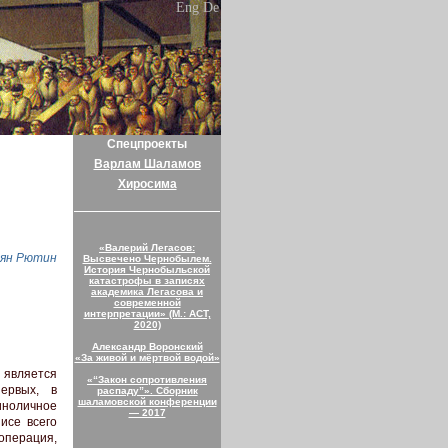
Eng
De
Спецпроекты
Варлам Шаламов
Хиросима
«Валерий Легасов:
ян Рютин
Высвечено Чернобылем.
История Чернобыльской
катастрофы в записях
академика Легасова и
современной
интерпретации» (М.: АСТ,
2020)
Александр Воронский
«За живой и мёртвой водой»
 является
«“Закон сопротивления
ервых, в
распаду”». Сборник
шаламовской конференции
иноличное
— 2017
зисе всего
операция,