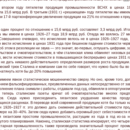
о втором году пятилетки продукция промышленности ВСНХ в ценах 19
ла 15,6 млрд руб. В третьем (1931 г.) «решающем» году пятилетки мы имее
и 17-й партконференции увеличение продукции на 21% по отношению к пр
 один процент по отношению к 15,6 млрд руб. составляет 3,3 млрд руб. Ито
а мы имеем в ценах 1926–27 года 18,9 млрд руб. Откуда же взялись 27 м
Совершенно очевидно, что исчисление велось не в ценах 1926–1927 года, 
Но вести исчисление в ценах 1931 года при бешеном падении стоимости чер
 об этом в резолюции ни звука — это значит, во-первых, оглушать цифрами, 
льством и очковтирательством, в чём сталинская клика обвиняет низовых р
х, вести исчисление стоимости в повышающихся беспрерывно ценах 1931 г
 не дать никакого действительного определения размеров роста продукции.
ческий трюк Сталина и компании сам по себе говорит, что нужно было бы во
 натянуть хотя бы до 20% повышения.
 имеем явное статистическое мошенничество сверху. Но оно, кроме того, д
нием фальсифицированных, преувеличенных данных непосредственно от зав
олнение плана снимали с работы, отдавали под суд, обвиняли в оппортунизме
 теперь сталинские газеты кричат об очковтирательстве многих пред
ров. Сюда нужно присоединить гигантское ухудшение качества прод
ихся расценках. В переводе всей современной продукции хотя бы только на
и 1926–1927 гг. это должно дать снижение действительной стоимости про
мере на 30–40%. Затем сюда нужно добавить огромный рост себестоимости п
я гигантским простоям промышленности, растущим из года в год из-за н
утого планирования. Наконец, сталинская статистика игнорирует, что четыре
старная промышленность также производила значительный процент про