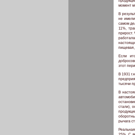
продукци
момент м
В резуль
не имели
самом де
11%, тра
прирост.
работала
настоящи
пищевая, 
Если ит
добросов
этот пер
В 1931 г
предприя
тысячи п
В настоя
автомоб
остановив
стали), 
продукци
оборотны
рычага с
Реальная
25%. С в