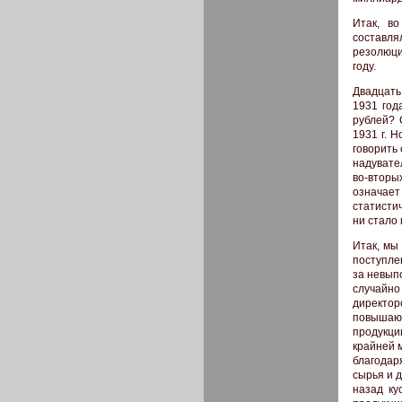
Итак, в
составля
резолюци
году.
Двадцать
1931 год
рублей? 
1931 г. 
говорить
надувате
во-вторы
означает
статисти
ни стало
Итак, мы
поступле
за невып
случайно
директо
повышающ
продукци
крайней 
благодар
сырья и д
назад ку