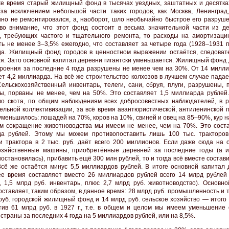
же время старый жилищный фонд в тысячах уездных, заштатных и десятка
(за исключением небольшой части таких городов, как Москва, Ленинград,
но не ремонтировался, а, наоборот, шло необычайно быстрое его разруше
во внимание, что этот фонд состоит в весьма значительной части из д
, требующих частого и тщательного ремонта, то расходы на амортизац
ть не менее 3–3,5% ежегодно, что составляет за четыре года (1928–1931 гг
а. Жилищный фонд городов в ценностном выражении остаётся, следоват
я. Зато основной капитал деревни гигантски уменьшается. Жилищный фонд 
троения за последние 4 года разрушены не менее чем на 30%. От 14 милли
ет 4,2 миллиарда. На всё же строительство колхозов в лучшем случае пада
Сельскохозяйственный инвентарь, телеги, сани, сбруя, плуги, разрушены, 
ы, порваны не менее, чем на 50%. Это составляет 1,5 миллиарда рублей.
во скота, по общим наблюдениям всех добросовестных наблюдателей, в р
ельной коллективизации, за всё время авантюристической, антиленинской п
уменьшилось: лошадей на 70%, коров на 10%, свиней и овец на 85–90%, кур 
м сокращение животноводства мы имеем не менее, чем на 70%. Это соста
а рублей. Этому мы можем противопоставить лишь 100 тыс. тракторов
и трактора в 2 тыс. руб. даёт всего 200 миллионов. Если даже сюда на 
озяйственные машины, приобретённые деревней за последние годы (а и
остановилась), прибавить ещё 300 млн рублей, то и тогда всё вместе состав
Всё же остаётся минус 5,5 миллиардов рублей. В итоге основной капитал 
е время составляет вместо 26 миллиардов рублей всего 14 млрд рублей 
, 1,5 млрд руб. инвентарь, плюс 2,7 млрд руб. животноводство). Основно
оставляет, таким образом, в данное время: 28 млрд руб. промышленность и 
руб. городской жилищный фонд и 14 млрд руб. сельское хозяйство — итого 
тив 61 млрд руб. в 1927 г., т.е. в общем и целом мы имеем уменьшение 
страны за последних 4 года на 5 миллиардов рублей, или на 8,5%.