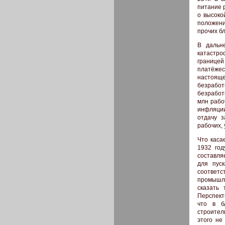
питание 
о высоко
положени
прочих б
В дальн
катастро
границей
платёжес
настоящ
безработ
безработ
млн рабо
инфляции
отдачу 
рабочих,
Что каса
1932 год
составля
для пус
соответ
промышле
сказать
Перспект
что в б
строител
этого не