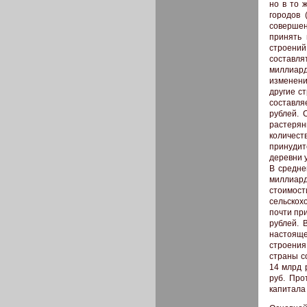
но в то 
городов 
совершен
принять 
строений
составля
миллиард
изменени
другие с
составля
рублей. 
растерян
количест
принудит
деревни 
В средне
миллиард
стоимост
сельскох
почти при
рублей. 
настояще
строения
страны с
14 млрд 
руб. Про
капитала 