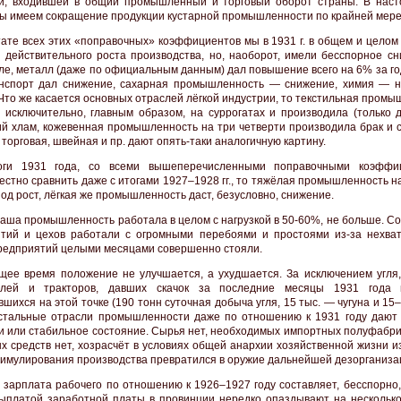
и, входившей в общий промышленный и торговый оборот страны. В нас
ы имеем сокращение продукции кустарной промышленности по крайней мере
тате всех этих «поправочных» коэффициентов мы в 1931 г. в общем и целом
 действительного роста производства, но, наоборот, имели бесспорное сн
ле, металл (даже по официальным данным) дал повышение всего на 6% за го
нспорт дал снижение, сахарная промышленность — снижение, химия — 
 Что же касается основных отраслей лёгкой индустрии, то текстильная пром
 исключительно, главным образом, на суррогатах и производила (только д
й хлам, кожевенная промышленность на три четверти производила брак и с
торговая, швейная и пр. дают опять-таки аналогичную картину.
оги 1931 года, со всеми вышеперечисленными поправочными коэффиц
естно сравнить даже с итогами 1927–1928 гг., то тяжёлая промышленность н
иод рост, лёгкая же промышленность даст, безусловно, снижение.
.наша промышленность работала в целом с нагрузкой в 50-60%, не больше. С
тий и цехов работали с огромными перебоями и простоями из-за нехват
редприятий целыми месяцами совершенно стояли.
щее время положение не улучшается, а ухудшается. За исключением угля,
илей и тракторов, давших скачок за последние месяцы 1931 года 
шихся на этой точке (190 тонн суточная добыча угля, 15 тыс. — чугуна и 15
остальные отрасли промышленности даже по отношению к 1931 году дают
и или стабильное состояние. Сырья нет, необходимых импортных полуфабрик
х средств нет, хозрасчёт в условиях общей анархии хозяйственной жизни и
тимулирования производства превратился в оружие дальнейшей дезорганиза
 зарплата рабочего по отношению к 1926–1927 году составляет, бесспорно,
ыплатой заработной платы в провинции нередко опаздывают на несколько