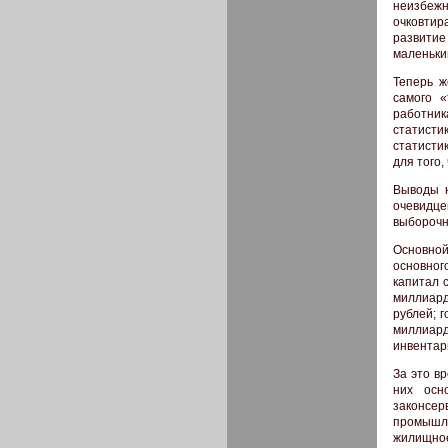
неизбеж
очковтир
развитие
маленьки
Теперь ж
самого «
работник
статисти
статисти
для того,
Выводы н
очевидце
выборочн
Основной
основног
капитал 
миллиард
рублей; 
миллиар
инвентар
За это в
них осн
законсе
промышл
жилищное