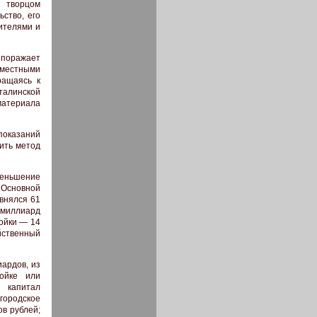
 творцом
ство, его
нителями и
 поражает
 местными
ращаясь к
талинской
 материала
показаний
нить метод
меньшение
 Основной
авнялся 61
 миллиард
ойки — 14
йственный
ардов, из
ойке или
й капитал
городское
ов рублей;