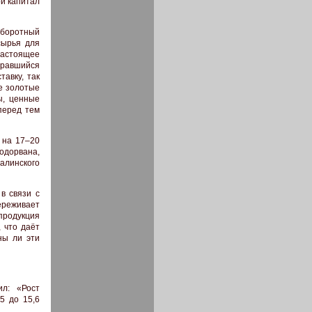
й капитал
оборотный
сырья для
настоящее
игравшийся
авку, так
е золотые
ы, ценные
перед тем
 на 17–20
дорвана,
алинского
в связи с
ереживает
продукция
 что даёт
ны ли эти
л: «Рост
5 до 15,6