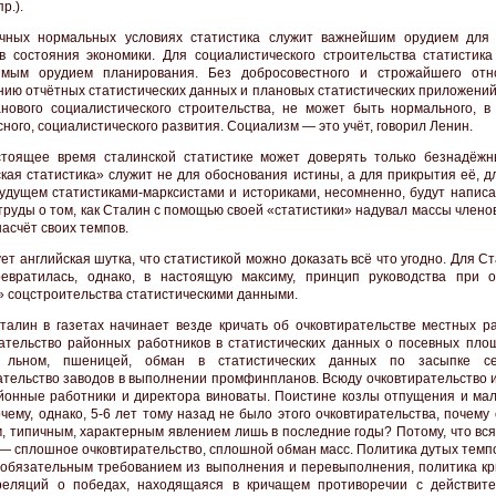
р.).
чных нормальных условиях статистика служит важнейшим орудием для
в состояния экономики. Для социалистического строительства статистика
имым орудием планирования. Без добросовестного и строжайшего от
нию отчётных статистических данных и плановых статистических приложений
нового социалистического строительства, не может быть нормального, в
ного, социалистического развития. Социализм — это учёт, говорил Ленин.
тоящее время сталинской статистике может доверять только безнадёжн
кая статистика» служит не для обоснования истины, а для прикрытия её, д
будущем статистиками-марксистами и историками, несомненно, будут напис
труды о том, как Сталин с помощью своей «статистики» надувал массы члено
асчёт своих темпов.
ет английская шутка, что статистикой можно доказать всё что угодно. Для С
евратилась, однако, в настоящую максиму, принцип руководства при 
» соцстроительства статистическими данными.
талин в газетах начинает везде кричать об очковтирательстве местных ра
ательство районных работников в статистических данных о посевных пло
, льном, пшеницей, обман в статистических данных по засыпке се
ательство заводов в выполнении промфинпланов. Всюду очковтирательство и
йонные работники и директора виноваты. Поистине козлы отпущения и мал
очему, однако, 5-6 лет тому назад не было этого очковтирательства, почему
, типичным, характерным явлением лишь в последние годы? Потому, что вся
— сплошное очковтирательство, сплошной обман масс. Политика дутых темпо
 обязательным требованием из выполнения и перевыполнения, политика кр
еляций о победах, находящаяся в кричащем противоречии с действите