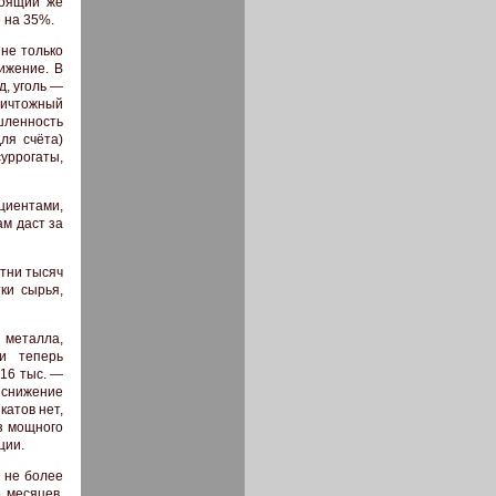
тоящий же
 на 35%.
 не только
ижение. В
д, уголь —
ничтожный
ышленность
ля счёта)
уррогаты,
иентами,
ам даст за
отни тысяч
ки сырья,
 металла,
и теперь
–16 тыс. —
 снижение
атов нет,
з мощного
ции.
 не более
 месяцев,