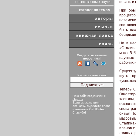
естественные науки
печать и п
каталог по темам
При обы
процессо
авторы
незамен
составле
ссылки
быть пла
бескризис
книжная лавка
Но в нас
связь
«Сталинс
масс. В 
Следите за нашими
научные 
новостями!
рабочих н
Существу
Рассылка новостей:
шутка пр
«успехов
Теперь С
Очковтир
Наш сайт подключен к
хлопком
Orphus
.
Если вы заметили
очковтир
опечатку, выделите слово
снова ра
и нажмите
Ctrl+Enter
.
Спасибо!
битья! П
массовым
Сталина 
планов с
лживых р