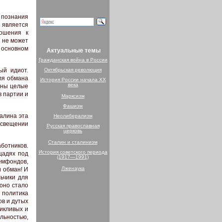
 познания
 является
ношения к
 не может
 основном
Актуальные темы
Гражданская война в России
Октябрьская революция
ый идиот.
ля обмана
История России начала XX
века
аны целые
в партии и
Марксизм
Фашизм
талина эта
Неолиберализм
освещении
Русская православная
церковь
Сталин и сталинизм
ботников.
История советского периода
щадях под
(1917—1991)
мфондов,
Лженаука
 обман! И
ьчики для
 оно стало
 политика
в и дутых
икливых и
льностью,