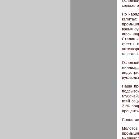
Основной
сельског
Но наряд
капитал:
промышле
время бу
игрок ша
Сталин и
кресты, 
антиквар
же роков
Основной
миллиар
индустр
руководс
Наша про
подрыво
глубочай
всей соц
21% прир
проценты
Сопостав
Молотов
промышле
миллиард