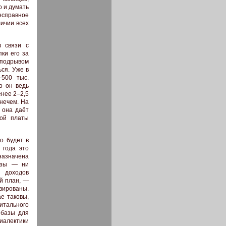
о и думать
есправное
ичии всех
 связи с
ки его за
 подрывом
ься. Уже в
500 тыс.
о он ведь
енее 2–2,5
 нечем. На
 она даёт
ной платы
о будет в
 года это
назначена
базы — ни
 доходов
й план, —
вированы.
е таковы,
тального
 базы для
иалектики