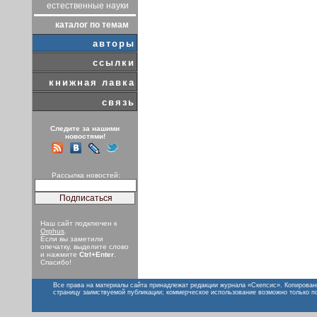
естественные науки
каталог по темам
авторы
ссылки
книжная лавка
связь
Следите за нашими
новостями!
Рассылка новостей:
Наш сайт подключен к
Orphus
.
Если вы заметили
опечатку, выделите слово
и нажмите
Ctrl+Enter
.
Спасибо!
Все права на материалы сайта принадлежат редакции журнала «Скепсис». Копирован
страницу заимствуемой публикации; коммерческое использование возможно только п