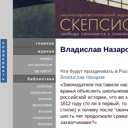
п
главная
о
Владислав Назар
д
журнал
д
номера
е
р
нас прочитали
ж
а
Что будут праздновать в Рос
где найти?
т
Владислав Назаров
ь
библиотека
«Законодатели поставили нас 
политика
вранья объяснить школьникам
образование
российской истории, что же 
религия
1612 году (то ли в первый, т
философия
стилю) и почему после “око
история
шесть лет продолжали сражат
социология
захватчиками?»
культура