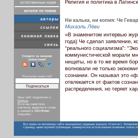
Религия и политика в Латинс
естественные науки
каталог по темам
авторы
Ни калька, ни копия: Че Гев
Михаэль Лёви
ссылки
«В знаменитом интервью жур
книжная лавка
года) Че сделал заявление, 
связь
“реального социализма”: “Эк
коммунистической морали мн
Следите за нашими
новостями!
нищеты, но в то же время бо
волновали не только экономи
сознании. Он называл это «ф
Рассылка новостей:
отвлекается от фактов созна
распределения, но теряет ха
Наш сайт подключен к
Orphus
.
Если вы заметили
опечатку, выделите слово
и нажмите
Ctrl+Enter
.
Спасибо!
Все права на материалы сайта принадлежат редакции журнала «Скепсис». Копирован
страницу заимствуемой публикации; коммерческое использование возможно только п