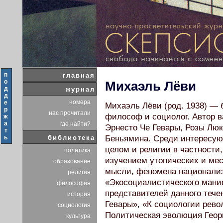
п
главная
о
Михаэль Лёви
д
журнал
д
номера
е
Михаэль Лёви (род. 1938) — 
р
нас прочитали
философ и социолог. Автор 
ж
а
где найти?
Эрнесто Че Гевары, Розы Люк
т
ь
библиотека
Беньямина. Среди интересую
целом и религии в частности
политика
изучением утопических и ме
образование
мысли, феномена национализ
религия
«Экосоциалистического мани
философия
представителей данного тече
история
Гевары», «К социологии рев
социология
Политическая эволюция Георг
культура