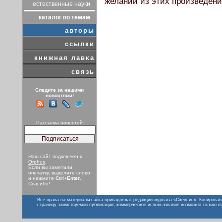
желании из этих произведени
естественные науки
каталог по темам
авторы
ссылки
книжная лавка
связь
Следите за нашими
новостями!
Рассылка новостей:
Наш сайт подключен к
Orphus
.
Если вы заметили
опечатку, выделите слово
и нажмите
Ctrl+Enter
.
Спасибо!
Все права на материалы сайта принадлежат редакции журнала «Скепсис». Копирован
страницу заимствуемой публикации; коммерческое использование возможно только п