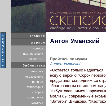
п
главная
о
Антон Уманский
д
журнал
д
номера
е
р
нас прочитали
ж
а
Пройтись по мукам
где найти?
т
Антон Уманский
ь
библиотека
«Остаётся только надеяться, 
политика
новую версию “Сорок первого”
образование
предстанет сошедшим со стр
религия
“благородным офицером-нац
философия
“взбунтовавшимся шариковым 
история
могли бы современные экрани
социология
“Ватагой” Шишкова, “Жестоко
культура