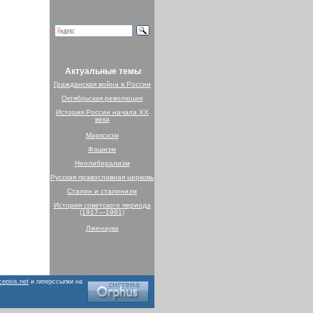
Актуальные темы
Гражданская война в России
Октябрьская революция
История России начала XX
века
Марксизм
Фашизм
Неолиберализм
Русская православная церковь
Сталин и сталинизм
История советского периода
(1917—1991)
Лженаука
cepsis.net
и гиперссылки на