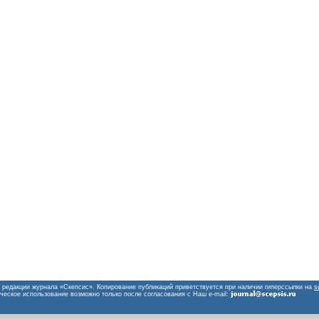
 редакции журнала «Скепсис». Копирование публикаций приветствуется при наличии гиперссылки на
s
ческое использование возможно только после согласования с Наш e-mail: