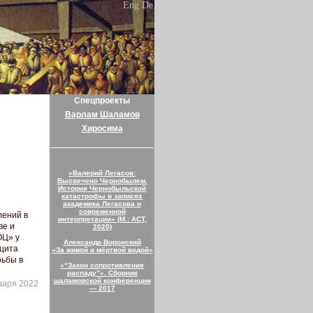
Eng
De
Спецпроекты
Варлам Шаламов
Хиросима
«Валерий Легасов:
Высвечено Чернобылем.
История Чернобыльской
катастрофы в записях
академика Легасова и
современной
лений в
интерпретации» (М.: АСТ,
ве и
2020)
ОЦ» у
Александр Воронский
ицита
«За живой и мёртвой водой»
рьбы в
«“Закон сопротивления
распаду”». Сборник
шаламовской конференции
варя 2022
— 2017