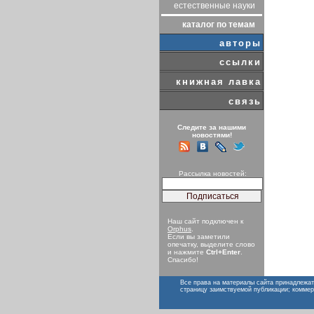
естественные науки
каталог по темам
авторы
ссылки
книжная лавка
связь
Следите за нашими
новостями!
Рассылка новостей:
Наш сайт подключен к
Orphus
.
Если вы заметили
опечатку, выделите слово
и нажмите
Ctrl+Enter
.
Спасибо!
Все права на материалы сайта принадлежат
страницу заимствуемой публикации; коммер