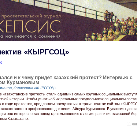
лектив «КЫРГСОЦ»
rg
чался и к чему придёт казахский протест? Интервью с
ом Курмановым
рманов
,
Коллектив «КЫРГСОЦ»
е казахстанские протесты стали одним из самых крупных социальных выступ
тской истории. Чтобы узнать об их реальных предпосылках социальном соста
х в ходе протестов, предлагаем послушать интервью, взятое сайтом «КЫРГС
 казахстанского профсоюзного движения Айнура Курманова. В условиях деф
ии оно интересно как повод к размышлению о логике развития классовой бо
ном Казахстане.
11 ян