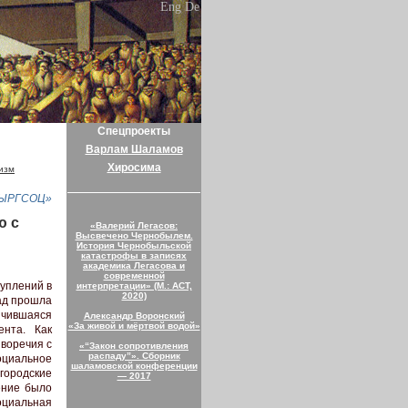
Eng
De
Спецпроекты
Варлам Шаламов
Хиросима
изм
КЫРГСОЦ»
ю с
«Валерий Легасов:
Высвечено Чернобылем.
История Чернобыльской
катастрофы в записях
академика Легасова и
современной
туплений в
интерпретации» (М.: АСТ,
2020)
зад прошла
нчившаяся
Александр Воронский
«За живой и мёртвой водой»
нта. Как
воречия с
«“Закон сопротивления
распаду”». Сборник
оциальное
шаламовской конференции
городские
— 2017
ение было
циальная