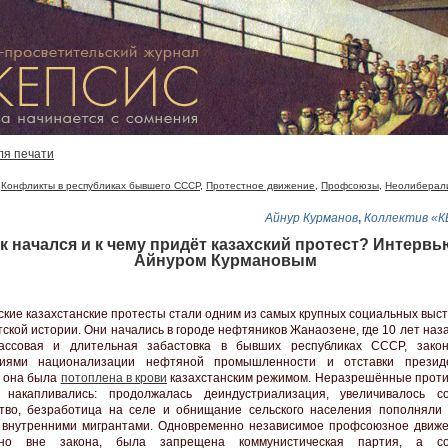
ля печати
,
Конфликты в республиках бывшего СССР
,
Протестное движение
,
Профсоюзы
,
Неолиберал
Айнур Курманов
,
Коллектив «
к начался и к чему придёт казахский протест? Интервь
Айнуром Курмановым
ские казахстанские протесты стали одним из самых крупных социальных выс
тской истории. Они начались в городе нефтяников Жанаозене, где 10 лет на
ассовая и длительная забастовка в бывших республиках СССР, зако
ниями национализации нефтяной промышленности и отставки президе
, она была
потоплена в крови
казахстанским режимом. Неразрешённые проти
 накапливались: продолжалась деиндустриализация, увеличивалось с
тво, безработица на селе и обнищание сельского населения пополняли 
внутренними мигрантами. Одновременно независимое профсоюзное движ
ено вне закона, была запрещена коммунистическая партия, а со