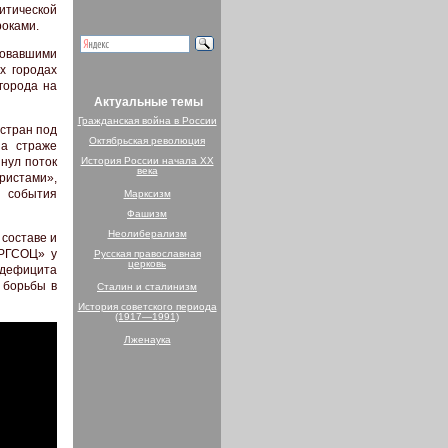
итической
роками.
овавшими
х городах
города на
Актуальные темы
Гражданская война в России
 стран под
Октябрьская революция
на страже
нул поток
История России начала XX
века
ристами»,
й события
Марксизм
Фашизм
Неолиберализм
 составе и
ЫРГСОЦ» у
Русская православная
церковь
 дефицита
 борьбы в
Сталин и сталинизм
История советского периода
(1917—1991)
Лженаука