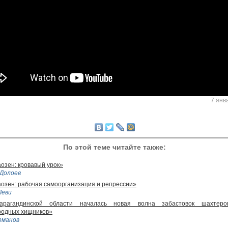
7 янв
По этой теме читайте также:
озен: кровавый урок»
Долоев
озен: рабочая самоорганизация и репрессии»
Леви
арагандинской области началась новая волна забастовок шахтеро
одных хищников»
рманов