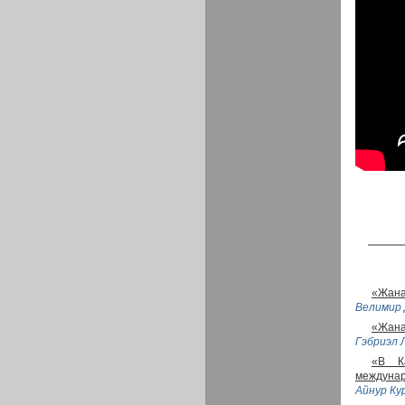
«Жана
Велимир 
«Жана
Гэбриэл 
«В К
междунар
Айнур Ку