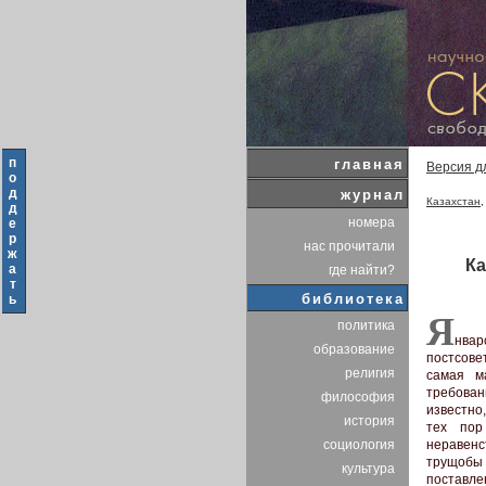
п
главная
Версия д
о
д
журнал
Казахстан
д
номера
е
р
нас прочитали
ж
Ка
а
где найти?
т
библиотека
ь
Я
политика
нвар
образование
постсове
религия
самая м
требова
философия
известно
история
тех пор
неравенс
социология
трущобы 
культура
поставл