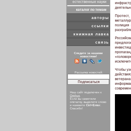
естественные науки
инфрастр
деятельн
каталог по темам
Протест
авторы
металлур
полиция 
ссылки
разграбл
книжная лавка
Российск
связь
предлог
инвестиц
пропаган
Следите за нашими
«голово
новостями!
исключит
Чтобы уз
Рассылка новостей:
действия
ветерана
информац
современ
Наш сайт подключен к
Orphus
.
Если вы заметили
опечатку, выделите слово
и нажмите
Ctrl+Enter
.
Спасибо!