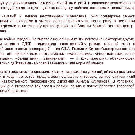
уктура уничтожалась неолиберальной политикой. Подавление всяческой пол
ости дошло до того, что даже за голодовку рабочих наказывали тюремными с
, начатый 2 января нефтяниками Жанаозена, был поддержан забаст
гами и шахтёрами и быстро распространился на всю страну. В нескольки
переходила на сторону протестующих, а в Алматы бежала, оставив центр 
ение.
ие войска, введённые вместе с небольшим контингентом из некоторых других
ом мандата ОДКБ, поддержали пошатнувшийся режим, который стоит 
ий иностранных корпораций — из США, России и Китая. Одновременно хлы
ды, объявившей всех протестующих «мародёрами», «иностранными терро
резами», «бандитами», «люмпенами», — и конспирологии, объясняюще
ельно действиями «мировой закулисы» или борьбой кланов.
нать о реальных предпосылках казахстанских выступлений, об их социальном
х в ходе протестов, предлагаем послушать интервью, взятое сайтом «К
 казахстанского профсоюзного движения Айнура Курманова. В условиях
ии оно интересно как повод к размышлению о логике развития классовой
ном Казахстане.