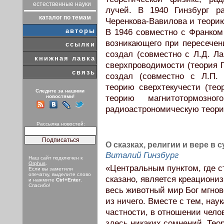
естественные науки
лучей. В 1940 Гинзбург р
каталог по темам
Черенкова-Вавилова и теорию
авторы
В 1946 совместно с Франком
возникающего при пересечен
ссылки
создал (совместно с Л.Д. Л
книжная лавка
сверхпроводимости (теория Г
связь
создал (совместно с Л.П.
теорию сверхтекучести (теор
Следите за нашими
новостями!
теорию магнитотормозно
радиоастрономическую теори
Рассылка новостей:
О сказках, религии и вере в
Виталий Гинзбург
Наш сайт подключен к
Orphus
.
«Центральным пунктом, где ст
Если вы заметили
опечатку, выделите слово
сказано, является креациониз
и нажмите
Ctrl+Enter
.
Спасибо!
весь животный мир Бог мгнов
из ничего. Вместе с тем, на
частности, в отношении чело
здесь никаких сомнений. Тео