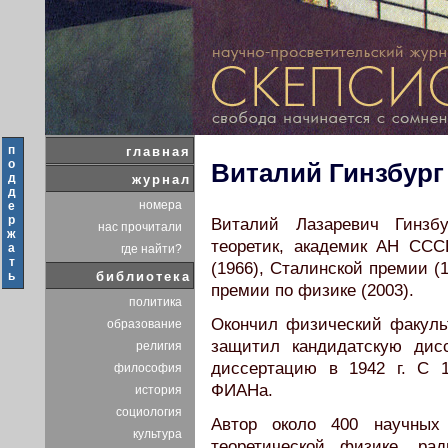
п
главная
о
Виталий Гинзбург
д
журнал
д
номера
е
р
Виталий Лазаревич Гинзбу
нас прочитали
ж
теоретик, академик АН ССС
а
где найти?
т
(1966), Сталинской премии (
ь
библиотека
премии по физике (2003).
политика
Окончил физический факульт
образование
защитил кандидатскую дис
религия
диссертацию в 1942 г. С 1
философия
ФИАНа.
история
социология
Автор около 400 научных
культура
теоретической физике, ра