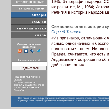
1945; Этнография народов СС
естественные науки
их развитие, М., 1964; Истор
каталог по темам
Религия в истории народов мир
авторы
ссылки
Символика огня в истории к
книжная лавка
Сергей Токарев
связь
«Из признаков, отличающих ч
ясных, однозначных и бессп
Следите за нашими
новостями!
пользоваться огнем. Ни одно
Правда, считается, что есть
Андаманских островов не обн
Рассылка новостей:
добывания огня».
Наш сайт подключен к
Orphus
.
Если вы заметили
опечатку, выделите слово
и нажмите
Ctrl+Enter
.
Спасибо!
Все права на материалы сайта принадлежат редакции журнала «Скепсис». Копирован
страницу заимствуемой публикации; коммерческое использование возможно только п