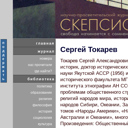
п
главная
о
Сергей Токарев
д
журнал
д
номера
е
Токарев Сергей Александрович
р
нас прочитали
историк, доктор исторических
ж
а
где найти?
науки Якутской АССР (1956) 
т
ь
библиотека
исторического факультета МГ
института этнографии АН ССС
политика
проблемам общественного стр
образование
религий народов мира, истор
религия
народов Сибири, Океании, За
философия
томов «Народы Америки», «Н
история
Австралии и Океании», мног
социология
Произведения: Общественный с
культура