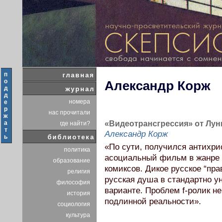
п
главная
о
Александр Корж
д
журнал
д
номера
е
р
нас прочитали
ж
а
«Видеотрансгрессия» от Лунг
где найти?
т
Александр Корж
ь
библиотека
«По сути, получился антихри
политика
асоциальный фильм в жанре 
образование
комиксов. Дикое русское “пра
религия
русская душа в стандартно 
философия
варианте. Проблем f-ролик не
история
подлинной реальности».
социология
культура