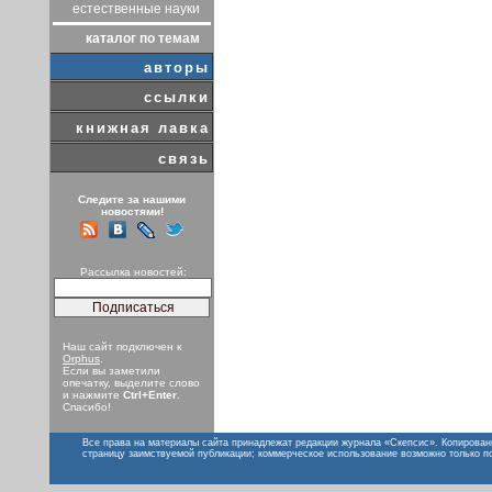
естественные науки
каталог по темам
авторы
ссылки
книжная лавка
связь
Следите за нашими
новостями!
Рассылка новостей:
Наш сайт подключен к
Orphus
.
Если вы заметили
опечатку, выделите слово
и нажмите
Ctrl+Enter
.
Спасибо!
Все права на материалы сайта принадлежат редакции журнала «Скепсис». Копирован
страницу заимствуемой публикации; коммерческое использование возможно только п