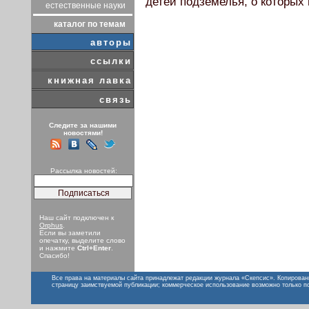
детей подземелья, о которых 
естественные науки
каталог по темам
авторы
ссылки
книжная лавка
связь
Следите за нашими
новостями!
Рассылка новостей:
Наш сайт подключен к
Orphus
.
Если вы заметили
опечатку, выделите слово
и нажмите
Ctrl+Enter
.
Спасибо!
Все права на материалы сайта принадлежат редакции журнала «Скепсис». Копирован
страницу заимствуемой публикации; коммерческое использование возможно только п