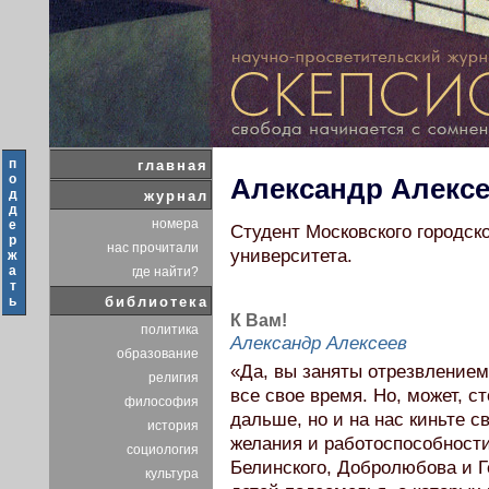
п
главная
о
Александр Алекс
д
журнал
д
номера
е
Студент Московского городско
р
нас прочитали
университета.
ж
а
где найти?
т
ь
библиотека
К Вам!
политика
Александр Алексеев
образование
«Да, вы заняты отрезвлением
религия
все свое время. Но, может, с
философия
дальше, но и на нас киньте св
история
желания и работоспособности
социология
Белинского, Добролюбова и Г
культура