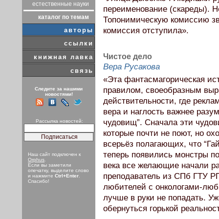
естественные науки
переименование (скареды). 
каталог по темам
Топонимическую комиссию зв
комиссия отступила».
авторы
ссылки
Чистое дело
книжная лавка
Вера Русакова
связь
«Эта фантасмагорическая ист
правилом, своеобразным вы
Следите за нашими
новостями!
действительности, где реклам
вера и наглость важнее разум
чудовищ”. Сначала эти чудов
Рассылка новостей:
которые почти не поют, но ох
всерьёз полагающих, что “Га
теперь появились монстры по
Наш сайт подключен к
Orphus
.
века все желающие начали ра
Если вы заметили
опечатку, выделите слово
преподаватель из СПб ГТУ РП
и нажмите
Ctrl+Enter
.
Спасибо!
любителей с онкологами-люби
лучше в руки не попадать. Уж
обернуться горькой реальнос