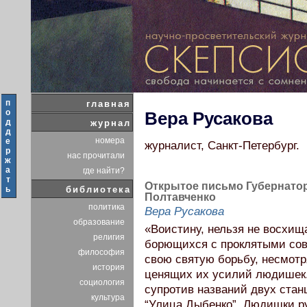
п
главная
о
Вера Русакова
д
журнал
д
номера
е
журналист, Санкт-Петербург.
р
нас прочитали
ж
а
где найти?
т
Открытое письмо Губернатору
ь
библиотека
Полтавченко
политика
Вера Русакова
образование
«Воистину, нельзя не восхищ
религия
борющихся с проклятыми сов
философия
свою святую борьбу, несмотр
история
ценящих их усилий людишек.
социология
супротив названий двух стан
культура
“Улица Дыбенко”. Людишки ру