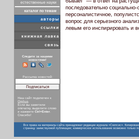
бывает” — в ответ на растущ
естественные науки
последовательно социально-о
каталог по темам
персоналистичное, популистс
авторы
вопрос для серьезного анали
ссылки
левым его инспирировать и в
книжная лавка
связь
Следите за нашими
новостями!
Рассылка новостей:
Наш сайт подключен к
Orphus
.
Если вы заметили
опечатку, выделите слово
и нажмите
Ctrl+Enter
.
Спасибо!
Все права на материалы сайта принадлежат редакции журнала «Скепсис». Копирован
страницу заимствуемой публикации; коммерческое использование возможно только п