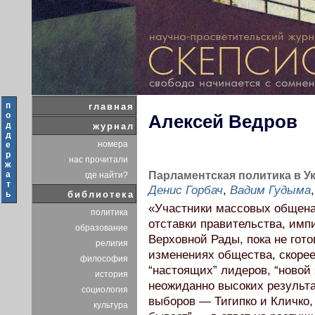
п
главная
о
Алексей Ведров
д
журнал
д
номера
е
р
нас прочитали
ж
а
Парламентская политика в Ук
где найти?
т
Денис Горбач
,
Вадим Гудыма
ь
библиотека
«Участники массовых общена
политика
отставки правительства, имп
образование
Верховной Рады, пока не гот
религия
изменениях общества, скорее
философия
“настоящих” лидеров, “новой
история
неожиданно высоких результа
социология
выборов — Тигипко и Кличко, 
культура