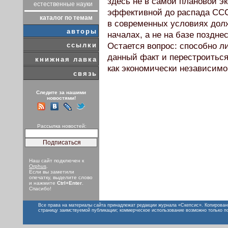
здесь не в самой плановой э
естественные науки
эффективной до распада СССР
каталог по темам
в современных условиях долж
авторы
началах, а не на базе поздн
ссылки
Остается вопрос: способно л
данный факт и перестроиться
книжная лавка
как экономически независим
связь
Следите за нашими
новостями!
Рассылка новостей:
Наш сайт подключен к
Orphus
.
Если вы заметили
опечатку, выделите слово
и нажмите
Ctrl+Enter
.
Спасибо!
Все права на материалы сайта принадлежат редакции журнала «Скепсис». Копирован
страницу заимствуемой публикации; коммерческое использование возможно только п