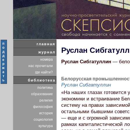
п
главная
о
Руслан Сибгатул
д
журнал
д
номера
е
Руслан Сибгатуллин
— белор
р
нас прочитали
ж
а
где найти?
т
Белорусская промышленност
ь
библиотека
Руслан Сибгатуллин
политика
«На наших глазах готовится 
образование
экономики и встраивание Бе
религия
систему на правах зависимой
философия
остальными бывшими советск
история
— еще и с огромной зависимо
социология
рамках капиталистической ло
культура