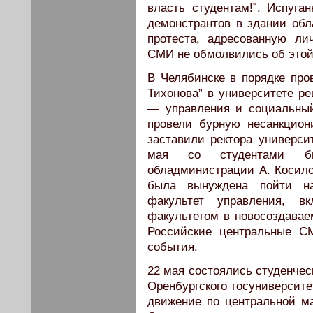
власть студентам!”. Испуг
демонстрантов в здании об
протеста, адресованную ли
СМИ не обмолвились об этой
В Челябинске в порядке пр
Тихонова” в университете р
— управления и социальный
провели бурную несанкцион
заставили ректора универси
мая со студентами бы
обладминистрации А. Косило
была вынуждена пойти на
факультет управления, 
факультетом в новосоздавае
Российские центральные С
события.
22 мая состоялись студенчес
Оренбургского госуниверсите
движение по центральной м