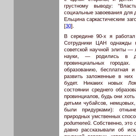
грустному выводу: “Влас
социальные завоевания для д
Ельцина саркастическим за
[
30
].
В середине 90-х я работал
Сотрудники ЦАН однажды п
советской научной элиты — 
науки, — родились в 
провинциальных городах
образованию, бесплатная 
развить заложенные в них 
будет. Никаких новых Ло
состоянии среднего образов
провинциалов, будь они хоть 
детьми чубайсов, немцовых,
были придурками): отны
природных умственных спосо
родителей
. Собственно, это 
давно рассказывали об иск