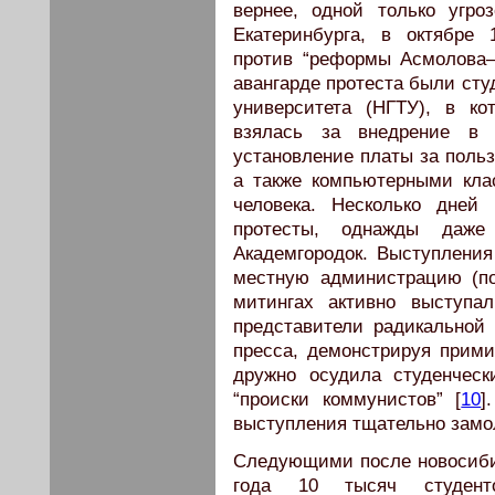
вернее, одной только угр
Екатеринбурга, в октябре 
против “реформы Асмолова—
авангарде протеста были сту
университета (НГТУ), в ко
взялась за внедрение в
установление платы за поль
а также компьютерными кла
человека. Несколько дней 
протесты, однажды даже
Академгородок. Выступления
местную администрацию (пос
митингах активно выступа
представители радикальной
пресса, демонстрируя прим
дружно осудила студенческ
“происки коммунистов” [
10
]
выступления тщательно замо
Следующими после новосиби
года 10 тысяч студен