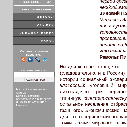
первой орга
естественные науки
необходимос
каталог по темам
Зиновий П
авторы
Меня всегд
ссылки
лиц с гума
готовность
книжная лавка
превращение
связь
вплоть до 
что началь
Следите за нашими
новостями!
Револьт П
Ни для кого не секрет, что 
Рассылка новостей:
(следовательно, и в России)
истории социальный экспери
классовый
: уголовный мир
Наш сайт подключен к
лихорадочно строят перифе
Orphus
.
Если вы заметили
типичную
капиталистическ
опечатку, выделите слово
и нажмите
Ctrl+Enter
.
остальное население отбрас
Спасибо!
грань его). Экономические,
для этого периферийного к
точки зрения мирового рынк