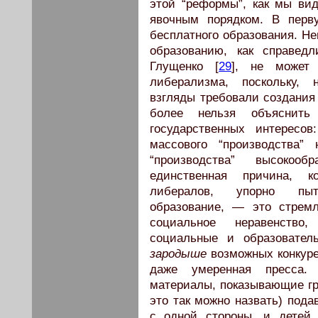
этой “реформы”, как мы ви
явочным порядком. В перву
бесплатного образования. Н
образованию, как справед
Глущенко [
29
], не может
либерализма, поскольку, 
взгляды требовали создания
более нельзя объяснить
государственных интересов
массового “производства” 
“производства” высокооб
единственная причина, 
либералов, упорно пыт
образование, — это стремл
социальное неравенство
социальные и образовател
зародыше
возможных конкурен
даже умеренная пресса. 
материалы, показывающие г
это так можно назвать) под
с одной стороны, и детей