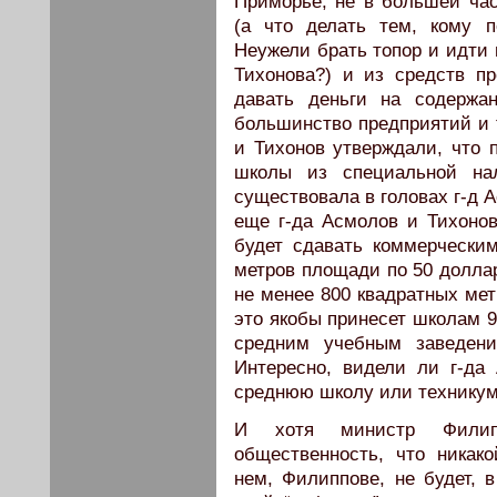
Приморье, не в большей час
(а что делать тем, кому 
Неужели брать топор и идти 
Тихонова?) и из средств п
давать деньги на содержа
большинство предприятий и т
и Тихонов утверждали, что 
школы из специальной нал
существовала в головах г-д А
еще г-да Асмолов и Тихоно
будет сдавать коммерчески
метров площади по 50 доллар
не менее 800 квадратных метр
это якобы принесет школам 
средним учебным заведен
Интересно, видели ли г-да
среднюю школу или технику
И хотя министр Филип
общественность, что никак
нем, Филиппове, не будет, 