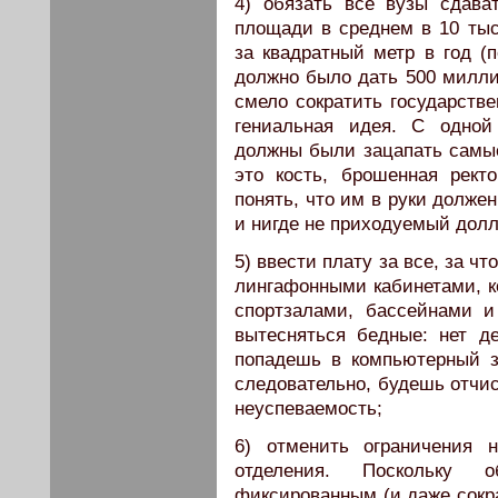
4) обязать все вузы сдава
площади в среднем в 10 тыс
за квадратный метр в год (
должно было дать 500 милли
смело сократить государств
гениальная идея. С одной 
должны были зацапать самы
это кость, брошенная рект
понять, что им в руки долж
и нигде не приходуемый долл
5) ввести плату за все, за ч
лингафонными кабинетами, 
спортзалами, бассейнами и
вытесняться бедные: нет д
попадешь в компьютерный з
следовательно, будешь отч
неуспеваемость;
6) отменить ограничения 
отделения. Поскольку 
фиксированным (и даже сокра