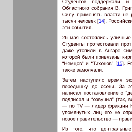
Студентов поддержали и 
Областного собрания В. Гри
Силу применять власти не 
тысяч человек [
14
]. Российс
эти события.
26 мая состоялись уличные 
Студенты протестовали про
даже утопили в Ангаре сим
которой были привязаны кирп
“Немцов” и “Тихонов” [
15
]. 
также замолчали.
Затем наступило время эк
передышку до осени. За э
написал постановление о “д
подписал и “озвучил” (так, 
— по TV — лидер фракции НД
упомянутых лиц его не опро
новое правительство — прави
Из того, что центральн