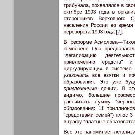
трибунала, похвалялся в свое
октябре 1993 года в органи
сторонников Верховного 
населения России во время 
переворота 1993 года [
7
].
В “реформе Асмолова—Тихон
компонент. Она предполага
“легализацию деятельно
привлечению средств” и
циркулирующих в системе о
узаконить
все взятки и по
образования. Это уже бу
привлеченные
деньги. В эт
видимо, большие профес
рассчитать сумму “черног
образования: 11 триллионо
“средствами семей”) плюс 3 
в графу “платные образовател
Все это напоминает легализ