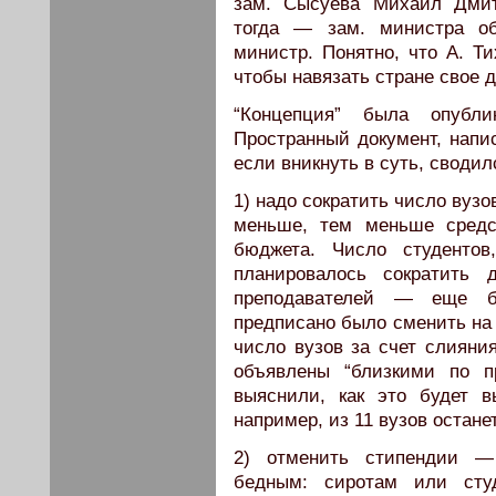
зам. Сысуева Михаил Дмитр
тогда — зам. министра о
министр. Понятно, что А. Т
чтобы навязать стране свое 
“Концепция” была опубли
Пространный документ, напи
если вникнуть в суть, своди
1) надо сократить число вузо
меньше, тем меньше средст
бюджета. Число студентов
планировалось сократить 
преподавателей — еще б
предписано было сменить на 
число вузов за счет слияни
объявлены “близкими по п
выяснили, как это будет в
например, из 11 вузов останетс
2) отменить стипендии 
бедным: сиротам или ст