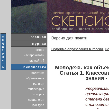
п
главная
Версия для печати
о
д
журнал
д
Реформа образования в России
,
Не
номера
е
р
нас прочитали
ж
а
где найти?
т
Молодежь как объек
библиотека
ь
Статья 1. Классо
политика
знания -
образование
религия
Реорганиза
философия
организаци
история
степени дез
социология
становится
культура