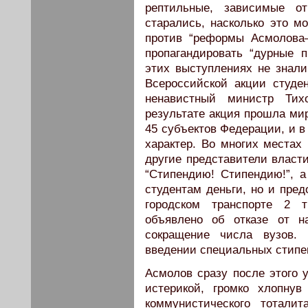
рептильные, зависимые от
старались, насколько это м
против “реформы Асмолова—
пропагандировать “дурные 
этих выступлениях не знали
Всероссийской акции студен
ненавистный министр Тих
результате акция прошла мир
45 субъектов Федерации, и в
характер. Во многих местах
другие представители власт
“Стипендию! Стипендию!”, 
студентам деньги, но и пред
городском транспорте 2
объявлено об отказе от н
сокращение числа вузов.
введении специальных стипе
Асмолов сразу после этого 
истерикой, громко хлопну
коммунистического тотали