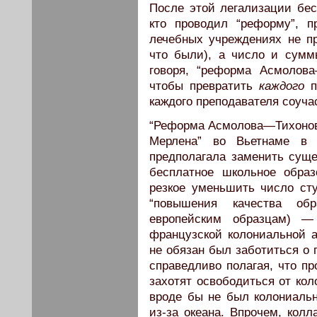
После этой легализации бес
кто проводил “реформу”, п
лечебных учреждениях не п
что были), а число и сумм
говоря, “реформа Асмолова
чтобы превратить
каждого
п
каждого преподавателя соуча
“Реформа Асмолова—Тихонов
Мерлена” во Вьетнаме в 
предполагала заменить сущ
бесплатное школьное образ
резкое уменьшить число ст
“повышения качества об
европейским образцам) 
французской колониальной 
не обязан был заботиться о 
справедливо полагая, что п
захотят освободиться от ко
вроде бы не был колониаль
из-за океана. Впрочем, кол