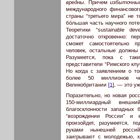
вредны
. Причем
избыточны
международного финансовог
страны “третьего мира” не 
бóльшая часть научного поте
Теоретики “sustainable de
достаточно откровенно: пе
сможет самостоятельно п
человек, остальные должн
Разумеется, пока с так
представители “Римского клуб
Но когда с заявлением о т
более 50 миллионов чел
Великобритании [
1
], — это у
Поразительно, но новая рос
150-миллиардный внеш
благосклонности западных 
“возрождении России” и е
произойдет, разумеется, п
руками нынешней россий
заигрывают с молодежью, х