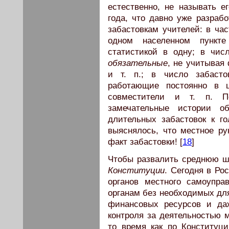
естественно, не называть ег
года, что давно уже разраб
забастовкам учителей: в час
одном населенном пункт
статистикой в одну; в чис
обязательные
, не учитывая
и т. п.; в число забасто
работающие постоянно в ш
совместители и т. п. П
замечательные истории о
длительных забастовок к г
выяснялось, что местное ру
факт забастовки! [
18
]
Чтобы развалить среднюю ш
Конституции
. Сегодня в Ро
органов местного самоупра
органам без необходимых дл
финансовых ресурсов и даж
контроля за деятельностью 
то время как по Конституц