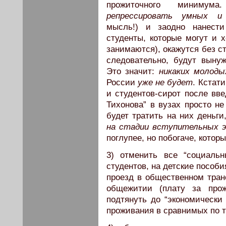
прожиточного минимума
репрессировать умных и
мысль!) и заодно нанести
студенты, которые могут и 
занимаются), окажутся без ст
следовательно, будут вынуж
Это значит:
никаких молоды
России
уже не будет
. Кстат
и студентов-сирот после вв
Тихонова” в вузах просто не
будет тратить на них деньг
на стадии вступительных э
поглупее, но побогаче, котор
3) отменить все “социаль
студентов, на детские пособ
проезд в общественном тран
общежитии (плату за про
подтянуть до “экономически
проживания в сравнимых по т