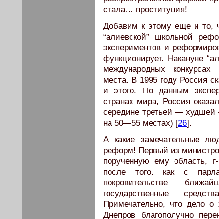
стала… проституция!
Добавим к этому еще и то, 
“алиевской” школьной рефо
экспериментов и реформиров
функционирует. Накануне “а
международных конкурсах 
места. В 1995 году Россия с
и этого. По данным эксп
странах мира, Россия оказал
середине третьей — худшей 
на 50—55 местах) [
26
].
А какие замечательные лю
реформ! Первый из министро
порученную ему область, г
после того, как с парл
покровительстве ближа
государственные средс
Примечательно, что дело о 
Днепров благополучно пере