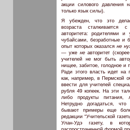
акции силового давления н
только язык силы).
Я убежден, что это дел
возраста сталкивается с
авторитета: родителями и 
чубайсами, безработные и 
опыт которых оказался
не ну
— уже
не
авторитет (скоре
учителей не мог быть авто
нищее, забитое, голодное и
Ради этого власть идет на 
как, например, в Пермской 
ввести для учителей специ
рубля 49 копеек. На эти тал
либо продукты питания, 
Нетрудно догадаться, что
бывают примеры еще боле
редакции “Учительской газе
Улан-Удэ газету, в кото
распространенной формой пр