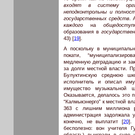
входят в систему орга
неподконтрольны и полнос
государственных средств
. 
каждого
на
общедоступ
образования в
государстве
43) [
19
].
А поскольку в муниципальн
покати, “муниципализир
медленную деградацию и за
за долги местной власти. П
Булуктинскую среднюю шк
исполнитель и описал иму
имущество музыкальной ш
Оказывается, делалось это 
“Калмыкэнерго” к местной вл
363 с лишним миллиона ру
администрация задолжала у
конечно, не выплатит [
20
].
бесполезно: вон учителя Г
область) выиграли в суде