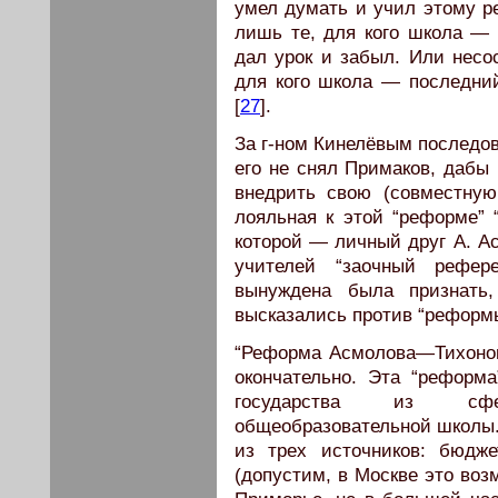
умел думать и учил этому р
лишь те, для кого школа — 
дал урок и забыл. Или несо
для кого школа — последни
[
27
].
За г-ном Кинелёвым последова
его не снял Примаков, дабы 
внедрить свою (совместную
лояльная к этой “реформе” “
которой — личный друг А. А
учителей “заочный рефер
вынуждена была признать
высказались против “рефор
“Реформа Асмолова—Тихонов
окончательно. Эта “реформ
государства из сфе
общеобразовательной школы
из трех источников: бюдже
(допустим, в Москве это возм