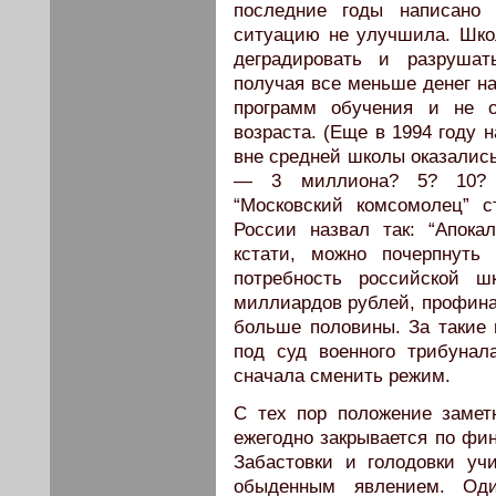
последние годы написано о
ситуацию не улучшила. Шко
деградировать и разрушать
получая все меньше денег н
программ обучения и не о
возраста. (Еще в 1994 году 
вне средней школы оказались
— 3 миллиона? 5? 10? Н
“Московский комсомолец” 
России назвал так: “Апокал
кстати, можно почерпнуть
потребность российской 
миллиардов рублей, профина
больше половины. За такие 
под суд военного трибунал
сначала сменить режим.
С тех пор положение замет
ежегодно закрывается по фи
Забастовки и голодовки уч
обыденным явлением. Оди