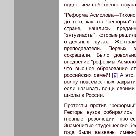
подло, чем собственно оккуп
“Реформа Асмолова—Тихонов
до того, как эта “реформа”
стране, нашлись предан
“энтузиасты”, которые решили
отдельных вузах. Жертва
преподаватели. Первых 
сокращали. Было довольн
внедрение “реформы Асмолов
что высшее образование ст
российских семей! [
9
] А это
волну повсеместных закрыти
если называть вещи своими
школы в России.
Протесты против “реформы”
Ректоры вузов собирались
гневные резолюции протес
Знаменитые студенческие бес
года были вызваны именн