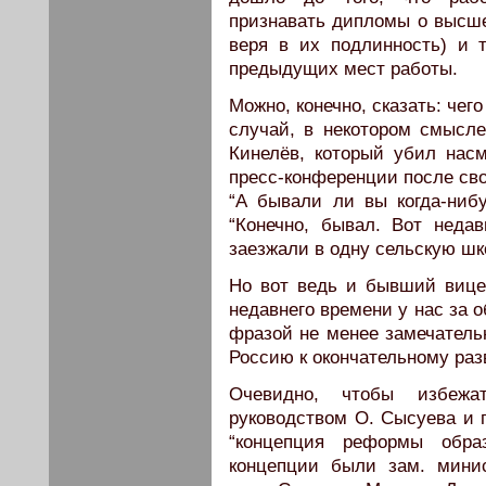
признавать дипломы о высше
веря в их подлинность) и 
предыдущих мест работы.
Можно, конечно, сказать: чег
случай, в некотором смысл
Кинелёв, который убил насм
пресс-конференции после сво
“А бывали ли вы когда-нибу
“Конечно, бывал. Вот неда
заезжали в одну сельскую шко
Но вот ведь и бывший вице
недавнего времени у нас за 
фразой не менее замечатель
Россию к окончательному разв
Очевидно, чтобы избежа
руководством О. Сысуева и 
“концепция реформы образ
концепции были зам. минис