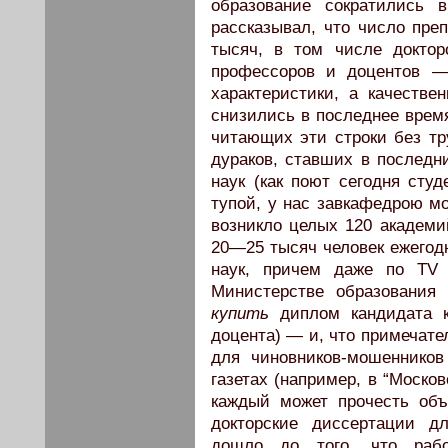
образование сократились 
рассказывал, что число пре
тысяч, в том числе доктор
профессоров и доцентов —
характеристики, а качестве
снизились в последнее врем
читающих эти строки без т
дураков, ставших в последн
наук (как поют сегодня сту
тупой, у нас завкафедрою мо
возникло целых 120 академий
20—25 тысяч человек ежегод
наук, причем даже по TV 
Министерстве образования
купить
диплом кандидата к
доцента) — и, что примечате
для чиновников-мошенников
газетах (например, в “Москов
каждый может прочесть объ
докторские диссертации дл
дошло до того, что рабо