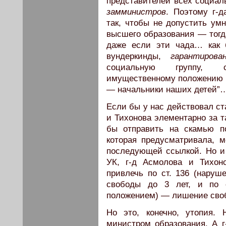
представителей всех социал
замминистров
. Поэтому г-
так, чтобы не допустить ум
высшего образования — тогд
даже если эти чада… как б
вундеркинды,
гарантирова
социальную группу, 
имущественному положению и
— начальники наших детей”
Если бы у нас действовал ст
и Тихонова элементарно за 
бы отправить на скамью по
которая предусматривала, 
последующей ссылкой. Но и
УК, г-д Асмолова и Тихон
привлечь по ст. 136 (нару
свободы до 3 лет, и по с
положением) — лишение свобо
Но это, конечно, утопия. 
министром образования. А г