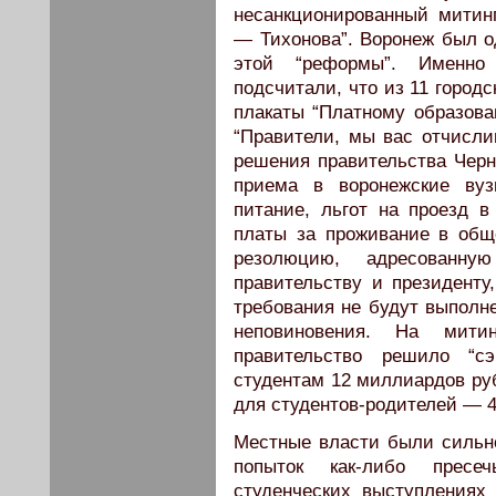
несанкционированный митин
— Тихонова”. Воронеж был о
этой “реформы”. Именно
подсчитали, что из 11 город
плакаты “Платному образова
“Правители, мы вас отчисл
решения правительства Чер
приема в воронежские вуз
питание, льгот на проезд 
платы за проживание в общ
резолюцию, адресованну
правительству и президенту
требования не будут выполн
неповиновения. На мити
правительство решило “с
студентам 12 миллиардов руб
для студентов-родителей — 4
Местные власти были сильн
попыток как-либо пресе
студенческих выступлениях