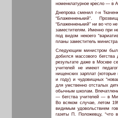
номенклатурное кресло — в А
Днепрова сменил г-н Ткаче
“Блаженненький”. Прозв
“Блаженненький” ни во что не
заместителям. Именно при н
под видом некоего “вариати
планы заместитель министра 
Следующим министром был у
добился массового бегства
результате даже в Москве се
учителей не имеют педагог
нищенских зарплат (которые 
и году) и чудовищных “нова
для умственно отсталых дет
обычным школам. Впечатление
— бегства учителей — в Ми
Во всяком случае, летом 19
видимым удовольствием гов
газеты П. Положевцу, “что 