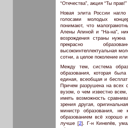
“Отечества”, акция “Ты прав!” 
Новая элита России нагло 
голосами молодых конце
понимают, что малограмотн
Алены Апиной и “На-на”, ни
возрождения страны нужна 
прекрасно образов
высокоинтеллектуальная мол
сотни, а целое поколение или
Между тем, система образ
образования, которая был
единая, всеобщая и бесплат
Причем разрушена на всех 
вузом, о чем известно всем,
иметь возможность сравнива
зрения другая, оригинальна
министр образования, не к
образованием всё хорошо и
лучше [
2
]. Г-н Кинелёв, ум