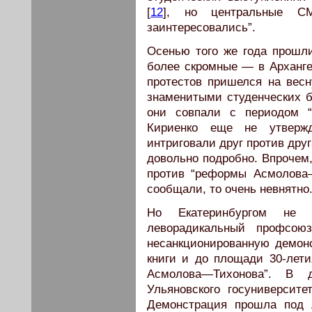
[
12
], но центральные СМ
заинтересовались”.
Осенью того же года прошл
более скромные — в Арханге
протестов пришелся на весн
знаменитыми студенческих б
они совпали с периодом “
Кириенко еще не утвержд
интриговали друг против друг
довольно подробно. Впрочем,
против “реформы Асмолова
сообщали, то очень невнятно
Но Екатеринбургом не 
леворадикальный профсоюз
несанкционированную демон
книги и до площади 30-лет
Асмолова—Тихонова”. В д
Ульяновского госуниверсите
Демонстрация прошла под л