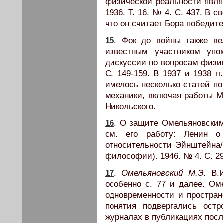
физической реальности явля
1936. Т. 16. № 4. С. 437. В 
что он считает Бора победите
15
. Фок до войны также ве
известным участником упо
дискуссии по вопросам физик
С. 149-159. В 1937 и 1938 г
имелось несколько статей п
механики, включая работы М
Никольского.
16
. О защите Омельяновским
см. его работу: Ленин о
относительности Эйнштейна
философии). 1946. № 4. С. 29
17
.
Омельяновский М.Э.
В.И
особенно с. 77 и далее. Ом
одновременности и простран
понятия подвергались ост
журналах в публикациях пос