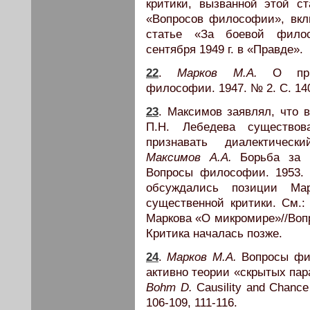
критики, вызванной этой с
«Вопросов философии», вкл
статье «За боевой филос
сентября 1949 г. в «Правде».
22
.
Марков М.А.
О приро
философии. 1947. № 2. С. 14
23
. Максимов заявлял, что 
П.Н. Лебедева существов
признавать диалектическ
Максимов А.А.
Борьба за м
Вопросы философии. 1953. 
обсуждались позиции Ма
существенной критики. См.
Маркова «О микромире»//Вопр
Критика началась позже.
24
.
Марков М.А.
Вопросы фил
активно теории «скрытых пар
Bohm D.
Causility and Chance 
106-109, 111-116.