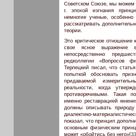
Советском Союзе, мы можем н
г. эпохой изгнания принци
немногие ученые, особенно
рассматривать дополнительн
теории.
Это критическое отношение к
свое ясное выражение в
непосредственно предшес
редколлегии «Вопросов ф
Терлецкий писал, что стать
попыткой обосновать приз
придаваемой измеритель
реальности, когда утверж
противоречивыми. Такая п
именно реставрацией мнени
должны описывать природу
диалектико-материалистич
показал, что принцип дополн
основным физическим принц
может «обойтись без него»[
3