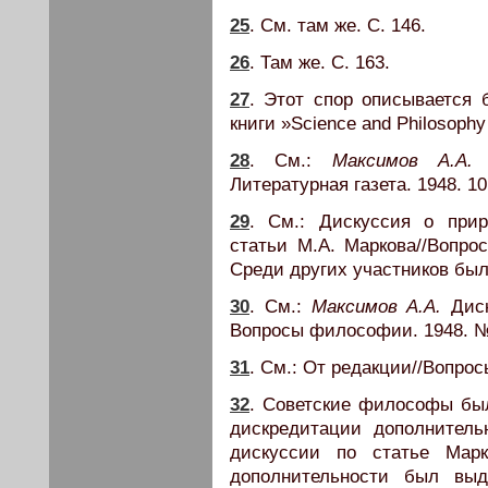
25
. См. там же. С. 146.
26
. Там же. С. 163.
27
. Этот спор описывается 
книги »Science and Philosophy i
28
. См.:
Максимов А.А.
О
Литературная газета. 1948. 10
29
. См.: Дискуссия о прир
статьи М.А. Маркова//Вопро
Среди других участников был
30
. См.:
Максимов А.А.
Диск
Вопросы философии. 1948. № 
31
. См.: От редакции//Вопрос
32
. Советские философы бы
дискредитации дополнитель
дискуссии по статье Марк
дополнительности был выд