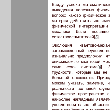
Ввиду успеха математическ
выведения полезных физич
вопрос: каково физическое
материя действительно име
физической интерпретации
механики были посвящ
естествоиспытателей[
3
].
Эволюция квантово-ме
загроможденный неудовлетв
изначально предположил, ч
описываемые квантовой мех
сами
есть
система[
4
]. 
трудности, которые мы не
большой сложности. Приро
можем указать, заметив, 
реальности волновой функ
физическое пространство 
наиболее наглядным являет
удовлетворительно объясни