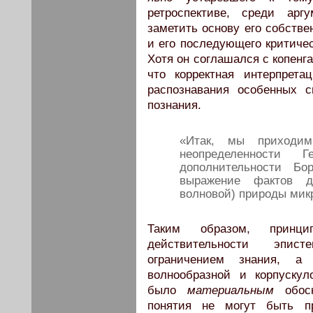
ретроспективе, среди арг
заметить основу его собстве
и его последующего критичес
Хотя он соглашался с копенг
что корректная интерпрета
распознавания особенных 
познания.
«Итак, мы приходи
неопределенности 
дополнительности Бо
выражение фактов дв
волновой) природы микр
Таким образом, принц
действительности эпист
ограничением знания, а
волнообразной и корпускул
было
материальным
обосн
понятия не могут быть п