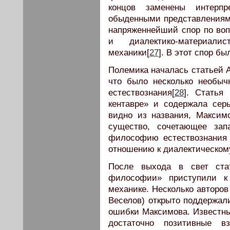
концов заменены интерп
обыденными представлениями
напряженнейший спор по во
и диалектико-материалис
механики[
27
]. В этот спор б
Полемика началась статьей А
что было несколько необы
естествознания[
28
]. Статья
кентавре» и содержала сер
видно из названия, Максим
существо, сочетающее зап
философию естествознания 
отношению к диалектическом
После выхода в свет ста
философии» приступили к 
механике. Несколько авторов
Веселов) открыто поддержал
ошибки Максимова. Известны
достаточно позитивные в