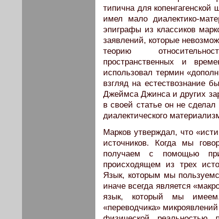
типична для копенгагенской 
имел мало диалектико-мате
эпиграфы из классиков марк
заявлений, которые невозмож
теорию относительно
пространственных и време
использовал термин «дополни
взгляд на естествознание б
Джеймса Джинса и других зар
в своей статье он не сделал
диалектического материализм
Марков утверждал, что «исти
источников. Когда мы гов
получаем с помощью при
происходящем из трех исто
Язык, которым мы пользуемс
иначе всегда является «макр
язык, который мы имеем
«переводчика» микроявлений 
физической реальностью 