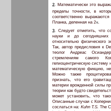
2
. Математически это выраж
пределы точности, в кото
соответственно выражаются
Планка, деленная на 2
.
3
. Следует отметить, что с
науки и до сегодняшних
относительно физического 
Так, автор предисловия к De
теолог Андреас Осиандер
стремлениям самого Коп
гелиоцентрическую систему 
математическую фикцию, н
Можно также процитирова
признать, что его гравита
материи врожденной силы пр
теории как будто свидетельс
может установить, что так
Описанные случаи с Коперни
сослаться на:
Kuhn T.S.
The Co