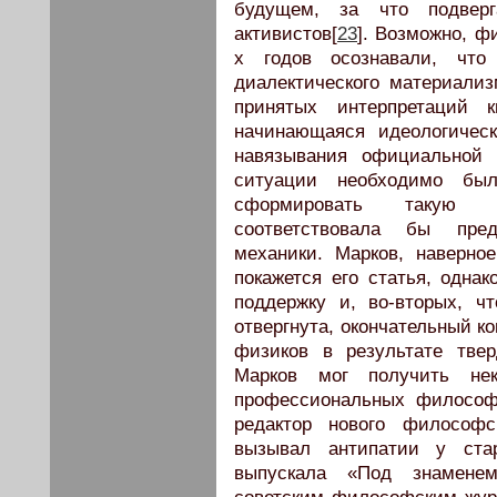
будущем, за что подверг
активистов[
23
]. Возможно, ф
х годов осознавали, чт
диалектического материали
принятых интерпретаций 
начинающаяся идеологичес
навязывания официальной 
ситуации необходимо бы
сформировать такую 
соответствовала бы пред
механики. Марков, наверно
покажется его статья, однак
поддержку и, во-вторых, ч
отвергнута, окончательный 
физиков в результате тве
Марков мог получить не
профессиональных философо
редактор нового философ
вызывал антипатии у ста
выпускала «Под знамене