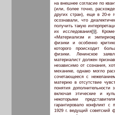
на внешнее согласие по кван
(или, более точно, расхожд
других стран), еще в 20-е 
осознавали, что диалектич
получить такую интерпретаци
их исследования[
9
]. Кром
«Материализм и эмпириокр
физики и особенно критик
которого происходит бол
физики. Ленинское заяв
материалист должен признав
независимо от сознания, хо
механике, однако могло рас
сочетающееся с нежеланием
материю в отсутствие чувс
понятия дополнительности 
включая этические и куль
некоторыми представите
гарантировало конфликт с 
1929 г. ведущий советский 