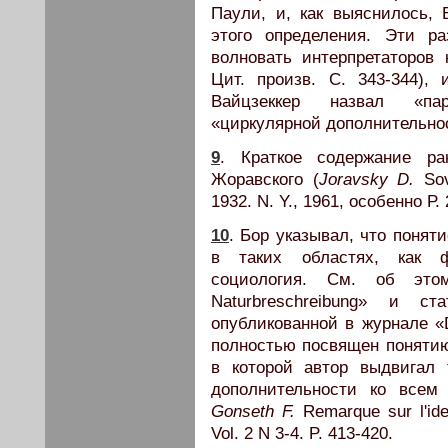
Паули, и, как выяснилось,
этого определения. Эти р
волновать интерпретаторов 
Цит. произв. С. 343-344),
Вайцзеккер назвал «пар
«циркулярной дополнительно
9
. Краткое содержание р
Жоравского (
Joravsky D.
Sov
1932. N. Y., 1961, особенно Р. 
10
. Бор указывал, что понят
в таких областях, как ф
социология. См. об это
Naturbreschreibung» и ст
опубликованной в журнале «D
полностью посвящен понятию
в которой автор выдвигал
дополнительности ко всем 
Gonseth F.
Remarque sur l'ide
Vol. 2 N 3-4. P. 413-420.