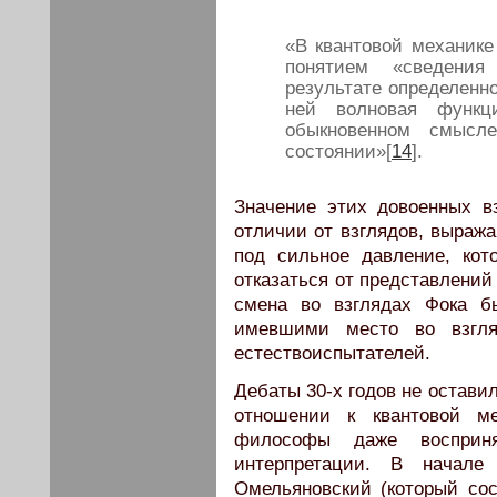
«В квантовой механике
понятием «сведени
результате определенно
ней волновая функц
обыкновенном смысле
состоянии»[
14
].
Значение этих довоенных в
отличии от взглядов, выража
под сильное давление, кот
отказаться от представлений
смена во взглядах Фока б
имевшими место во взгля
естествоиспытателей.
Дебаты 30-х годов не оставил
отношении к квантовой м
философы даже восприня
интерпретации. В начале
Омельяновский (который со