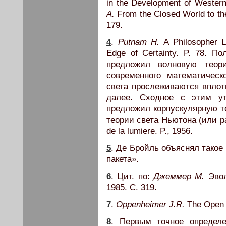
in the Development of Wester
A.
From the Closed World to the 
179.
4
.
Putnam H.
A Philosopher L
Edge of Certainty. P. 78. 
предложил волновую теор
современного математическ
света прослеживаются вплот
далее. Сходное с этим у
предложил корпускулярную т
теории света Ньютона (или р
de la lumiere. P., 1956.
5
. Де Бройль объяснял такое
пакета».
6
. Цит. по:
Джеммер М.
Эвол
1985. С. 319.
7
.
Oppenheimer J.R.
The Open M
8
. Первым точное определе