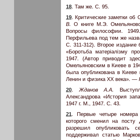
18
. Там же. С. 95.
19
. Критические заметки об
В.
О книге М.Э. Омельяновс
Вопросы философии. 1949
Перфильева под тем же назв
С. 311-312). Второе издание
«Боротьба матерiалiзму про
1947. (Автор приводит зд
Омельяновским в Киеве в 194
была опубликована в Киеве 
Ленин и физика XX века». —
20
.
Жданов А.А.
Выступл
Александрова «История зап
1947 г. М., 1947. С. 43.
21
. Первые четыре номера
которого сменил на посту 
разрешил опубликовать с
поддерживал статью Марко