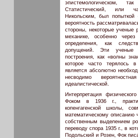
эпистемологическом, т
Статистический, или ча
Никольским, был попыткой 
вероятность рассматривалась
стороны, некоторые ученые 
механике, особенно через
определения, как следст
допущений. Эти ученые 
построения, как «волны зна
которое часто терялось в
является абсолютно необхо
несводимо вероятностн
идеалистической.
Интерпретация физическог
Фоком в 1936 г., практи
копенгагенской школы, с
математическому описанию ч
собственным выделением ро
переводу спора 1935 г., в к
Подольский и Розен, Фок пис