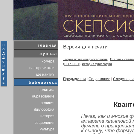
п
главная
Версия для печати
о
д
журнал
д
Теория познания (гносеология)
,
Сталин и стали
номера
е
(1917-1991)
,
История философии
р
нас прочитали
ж
а
где найти?
т
Предыдущая
|
Содержание
|
Следующая
библиотека
ь
политика
образование
Квант
религия
философия
Начав, как и многие 
история
аппарата квантовой м
социология
думать о принципиаль
культура
к выводу, что форму