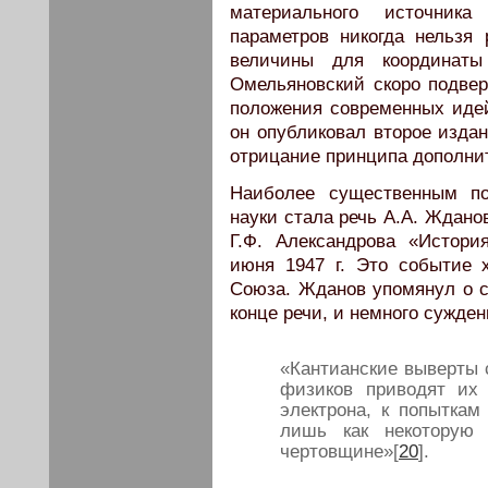
материального источника
параметров никогда нельзя
величины для координаты
Омельяновский скоро подверг
положения современных идей
он опубликовал второе издан
отрицание принципа дополни
Наиболее существенным по
науки стала речь А.А. Ждано
Г.Ф. Александрова «Истор
июня 1947 г. Это событие 
Союза. Жданов упомянул о 
конце речи, и немного сужде
«Кантианские выверты
физиков приводят их
электрона, к попыткам
лишь как некоторую 
чертовщине»[
20
].