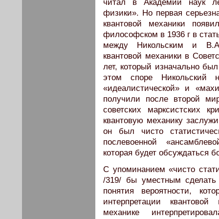
читал в Академии наук л
физики». Но первая серьезн
квантовой механики появи
философском в 1936 г в стать
между Никольским и В.А
квантовой механики в Совет
лет, который изначально был
этом споре Никольский на
«идеалистической» и «махи
получили после второй ми
советских марксистских кр
квантовую механику заслужи
он был чисто статистиче
послевоенной «ансамблево
которая будет обсуждаться б
С упоминанием «чисто стати
/319/ бы уместным сделать
понятия вероятности, ко
интерпретации квантовой 
механике интерпретиров