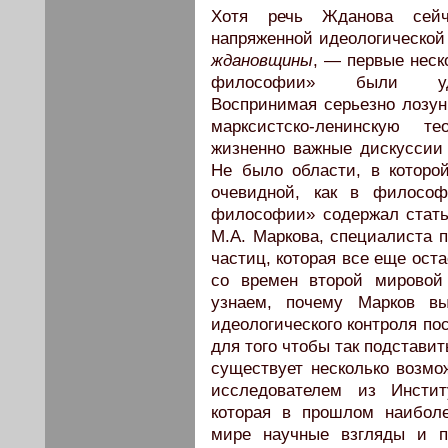
Хотя речь Жданова сейч
напряженной идеологической
ждановщины
, — первые неск
философии» были удив
Воспринимая серьезно лозун
марксистско-ленинскую 
жизненно важные дискуссии
Не было области, в которо
очевидной, как в философ
философии» содержал статью
М.А. Маркова, специалиста 
частиц, которая все еще ост
со времен второй мировой
узнаем, почему Марков в
идеологического контроля п
для того чтобы так подставит
существует несколько возм
исследователем из Инсти
которая в прошлом наибол
мире научные взгляды и п