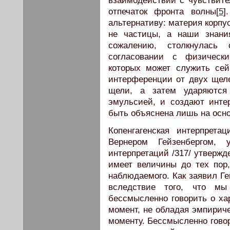
взаимодействии с чувствите
отпечаток фронта волны[
5
]
альтернативу: материя корпу
не частицы, а наши знани
сожалению, столкнулась
согласовании с физическ
которых может служить сей
интерференции от двух щеле
щели, а затем ударяются 
эмульсией, и создают инте
быть объяснена лишь на осно
Копенгагенская интерпрет
Вернером Гейзенбергом, 
интерпретаций /317/ утвержд
имеет величины до тех пор,
наблюдаемого. Как заявил Ге
вследствие того, что мы
бессмысленно говорить о ха
момент, не обладая эмпирич
моменту. Бессмысленно гово