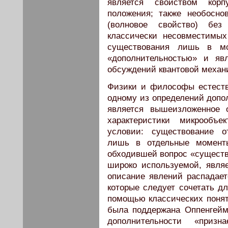
является свойством корп
положения; также необосн
(волновое свойство) без
классически несовместимых
существования лишь в мо
«дополнительностью» и яв
обсуждений квантовой механ
Физики и философы естеств
одному из определений допо
является вышеизложенное 
характеристики микрообъ
условии: существование о
лишь в отдельные моменты
обходившей вопрос «существо
широко используемой, являе
описание явлений распадае
которые следует сочетать дл
помощью классических понят
была поддержана Оппенгейме
дополнительности «приз