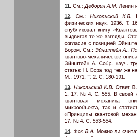
11
. См.:
Деборин А.М.
Ленин и
12
. См.:
Никольский К.В.
П
физических наук. 1936. Т. 
опубликовал книгу «Квантовы
выдвигал те же взгляды. Ста
согласие с позицией Эйнштей
Бором. См.:
Эйнштейн А., По
квантово-механическое опис
Эйнштейн А. Собр. науч. тру
статью Н. Бора под тем же на
М., 1971. Т. 2. С. 180-191.
13
.
Никольский К.В.
Ответ В.
1. 17. № 4. С. 555. В своей
квантовая механика опи
микрообъекта, так и статис
«Принципы квантовой механи
17. № 4. С. 553-554.
14
.
Фок В.А.
Можно ли считат