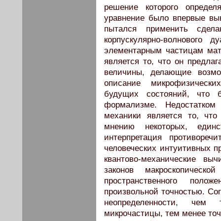
решение которого определ
уравнение было впервые вы
пытался применить сдел
корпускулярно-волнового 
элементарным частицам мат
является то, что он предлаг
величины, делающие возмо
описание микрофизически
будущих состояний, что
формализме. Недостатком 
механики является то, что
мнению некоторых, единс
интерпретация противореч
человеческих интуитивных п
квантово-механические вы
законов макроскопическ
пространственного поло
произвольной точностью. Со
неопределенности, чем 
микрочастицы, тем менее точ