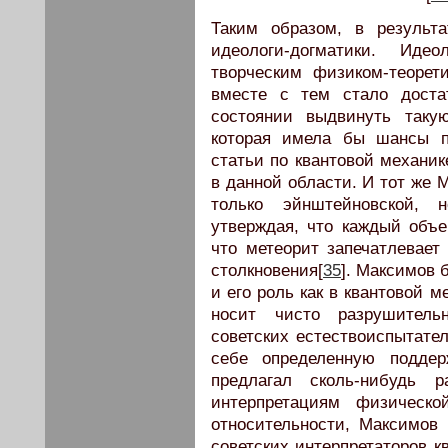
Таким образом, в результ
идеологи-догматики. Ид
творческим физиком-теоре
вместе с тем стало доста
состоянии выдвинуть таку
которая имела бы шансы п
статьи по квантовой механик
в данной области. И тот же 
только эйнштейновской, н
утверждая, что каждый объе
что метеорит запечатлевает
столкновения[
35
]. Максимов 
и его роль как в квантовой м
носит чисто разрушитель
советских естествоиспытате
себе определенную поддер
предлагал сколь-нибудь 
интерпретациям физическ
относительности, Максимов
советских интерпретаторов к