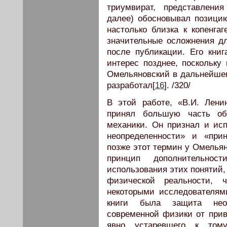
триумвират, представлени
далее) обосновывал позицию
настолько близка к копенга
значительные осложнения дл
после публикации. Его книг
интерес позднее, поскольку
Омельяновский в дальнейшем
разработал[
16
]. /320/
В этой работе, «В.И. Лен
принял большую часть общ
механики. Он признал и исп
неопределенности» и «при
позже этот термин у Омельян
принцип дополнительнос
использования этих понятий,
физической реальности, 
некоторыми исследователям
книги была защита нео
современной физики от прив
явно устаревшего к тому