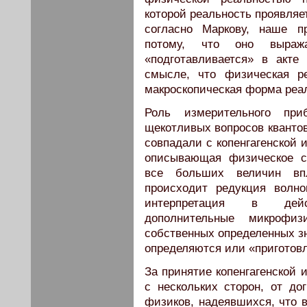
которой реальность проявляе
согласно Маркову, наше п
потому, что оно выража
«подготавливается» в акте
смысле, что физическая р
макроскопическая форма реа
Роль измерительного пр
щекотливых вопросов кванто
совпадали с копенгагенской 
описывающая физическое с
все больших величин вп
происходит редукция волно
интерпретация в дейст
дополнительные микрофи
собственных определенных зн
определяются или «приготов
За принятие копенгагенской 
с нескольких сторон, от до
физиков, надеявшихся, что в