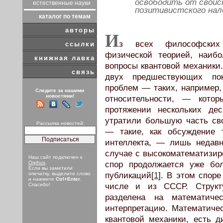
освободить от свойс
естественные науки
позитивистского нал
каталог по темам
авторы
И
з всех философских 
ссылки
физической теорией, наиб
книжная лавка
вопросы квантовой механики
связь
двух предшествующих по
проблем — таких, например,
Следите за нашими
новостями!
относительности, — кото
протяжении нескольких де
утратили большую часть сво
Рассылка новостей:
— такие, как обсуждение 
интеллекта, — лишь недавн
случае с высокоматематизир
Наш сайт подключен к
Orphus
.
спор продолжается уже бо
Если вы заметили
опечатку, выделите слово
публикаций[
1
]. В этом спор
и нажмите
Ctrl+Enter
.
Спасибо!
числе и из СССР. Структ
разделена на математич
интерпретацию. Математиче
квантовой механики, есть 