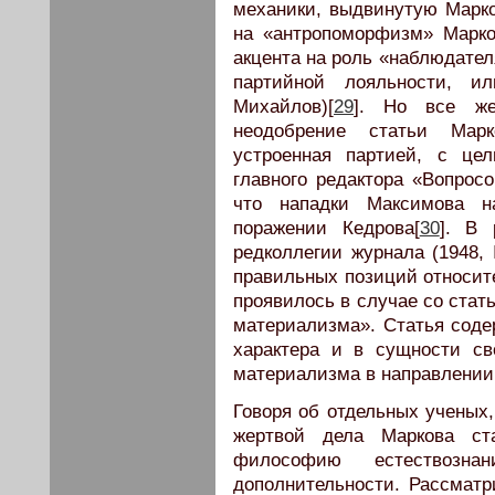
механики, выдвинутую Марко
на «антропоморфизм» Марков
акцента на роль «наблюдател
партийной лояльности, 
Михайлов)[
29
]. Но все же
неодобрение статьи Марк
устроенная партией, с це
главного редактора «Вопрос
что нападки Максимова 
поражении Кедрова[
30
]. В 
редколлегии журнала (1948,
правильных позиций относите
проявилось в случае со стат
материализма». Статья сод
характера и в сущности св
материализма в направлении
Говоря об отдельных ученых,
жертвой дела Маркова с
философию естествозн
дополнительности. Рассматр