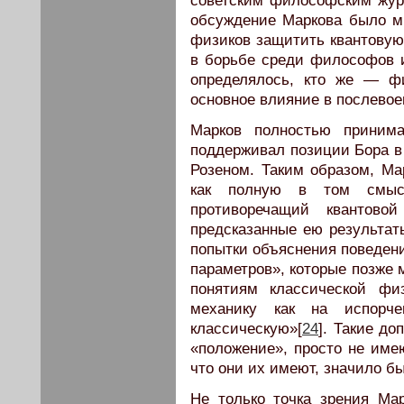
советским философским журн
обсуждение Маркова было мн
физиков защитить квантовую
в борьбе среди философов 
определялось, кто же — 
основное влияние в послево
Марков полностью приним
поддерживал позиции Бора в
Розеном. Таким образом, Ма
как полную в том смысл
противоречащий квантово
предсказанные ею результаты
попытки объяснения поведени
параметров», которые позже 
понятиям классической фи
механику как на испорч
классическую»[
24
]. Такие д
«положение», просто не име
что они их имеют, значило б
Не только точка зрения Ма