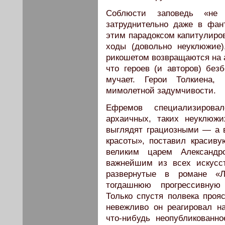
Соблюсти заповедь «не
затруднительно даже в фан
этим парадоксом капитулиро
ходы (довольно неуклюжие)
рикошетом возвращаются на а
что героев (и авторов) без
мучает. Герои Толкиена,
мимолетной задумчивости.
Ефремов специализирова
архаичных, таких неуклюж
выглядят грациозными — а 
красоты», поставил красиву
великим царем Александ
важнейшим из всех искусст
развернутые в романе «
тогдашнюю прогрессивную
Только спустя полвека прояс
невежливо он реагировал н
что-нибудь неопубликованн