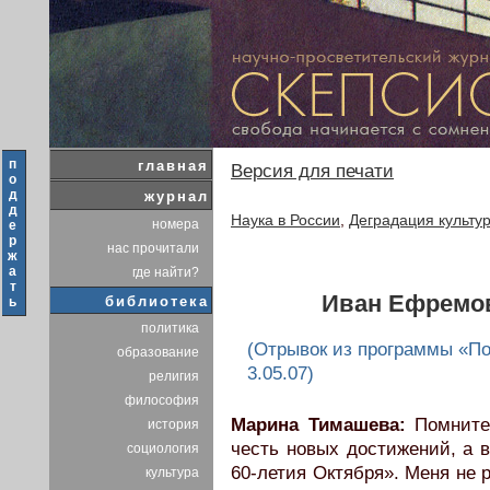
п
главная
Версия для печати
о
д
журнал
д
Наука в России
,
Деградация культу
номера
е
р
нас прочитали
ж
а
где найти?
т
Иван Ефремов
библиотека
ь
политика
(Отрывок из программы «По
образование
3.05.07)
религия
философия
Марина Тимашева:
Помните,
история
честь новых достижений, а 
социология
60-летия Октября». Меня не
культура