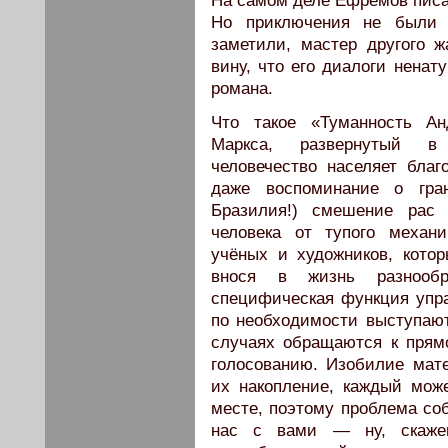
На самом деле Ефремов писал
Но приключения не были 
заметили, мастер другого ж
вину, что его диалоги ненат
романа.
Что такое «Туманность А
Маркса, развернутый в
человечество населяет благ
даже воспоминание о гра
Бразилия!) смешение рас 
человека от тупого механ
учёных и художников, кото
внося в жизнь разнообра
специфическая функция упр
по необходимости выступаю
случаях обращаются к прямо
голосованию. Изобилие мат
их накопление, каждый мож
месте, поэтому проблема соб
нас с вами — ну, скаже