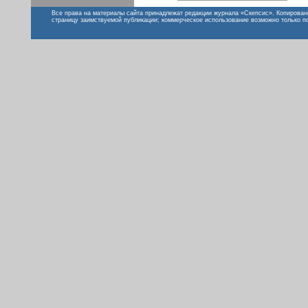
Все права на материалы сайта принадлежат редакции журнала «Скепсис». Копирован
страницу заимствуемой публикации; коммерческое использование возможно только п