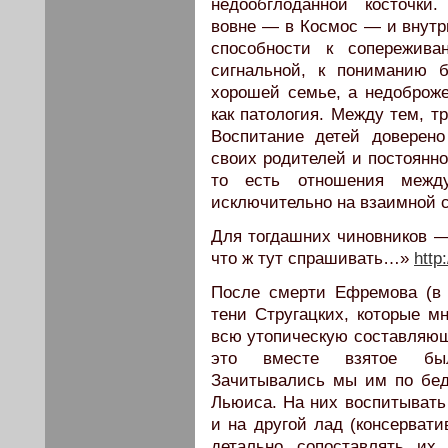
недообглоданной косточки
вовне — в Космос — и внутрь
способности к сопережива
сигнальной, к пониманию 
хорошей семье, а недоброже
как патология. Между тем, т
Воспитание детей доверено
своих родителей и постоянно
то есть отношения межд
исключительно на взаимной 
Для тогдашних чиновников — 
что ж тут спрашивать…»
http
После смерти Ефремова (в 7
тени Стругацких, которые м
всю утопическую составляющу
это вместе взятое было
Зачитывались мы им по бед
Льюиса. На них воспитывать 
и на другой лад (консерват
детально сопоставлять их