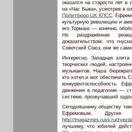
оказался на старости лет в
на «Час Быка», усмотрев в о
Политбюро ЦК КПСС
. Ефрем
культурную революцию и аме
его Торманс — конечно, обоб
Но раздражённая реак
доказательством: что гнус
Советский Союз, они же сами
Интересно. Западная элита
творческих людей, настроенн
музыкантов. Наша бюрократ
кто хотел и мог обеспечить 
конкурентоспособность. Еф
движение в педагогике — с
системе, прозвучавший задол
Сегодняшнему обществу тем 
Ефремовым. Другие
http://magazines.russ.ru/zvezd
лучшему, что юбилей дейст