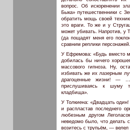
вопрос. Об искоренении з
Быка» путешественники с Зем
обратить мощь своей техник
это враги. То же и у Струга
может убивать. Напротив, у 
(да пощадят меня его покло
сравним реплики персонажей.
У Ефремова: «Будь вместо м
добилась бы ничего хороше
массового гипноза. Ну, о
избивать же их лазерным луч
драгоценные жизни! — …
прислушиваясь к шуму т
кладбища».
У Толкиена: «Двадцать один!
и распластав последнего о
любезным другом Леголасо
неведомо было, что делать 
возитесь с трупьём, — веле