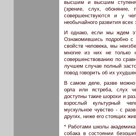
высшим и высшим ступеням
(зрение, слух, обоняние,
совершенствуются и у че
необычайного развития всех 
И однако, если мы ждем эт
Ознакомившись подробно с 
свойств человека, мы неизб
многие из них не только 
совершенствованию по срав
лучшем случае полный засто
повод говорить об их ухудшен
В самом деле, разве можно
орла или ястреба, слух ч
доступны такие шорохи и раз
взрослый культурный чело
мускульное чувство - с ра
других, ниже его стоящих жи
* Работами школы академика 
собака в состоянии безошиб