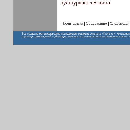
культурного человека.
Предыдущая
|
Содержание
|
Следующая
Все права на материалы сайта принадлежат редакции журнала «Скепсис». Копирован
страницу заимствуемой публикации; коммерческое использование возможно только п