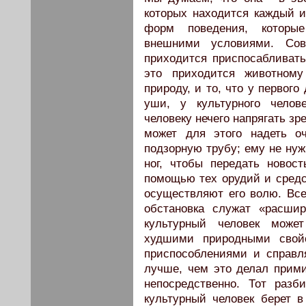
которых находится каждый и
форм поведения, которы
внешними условиями. Сов
приходится приспосабливать
это приходится животном
природу, и то, что у первого
уши, у культурного челов
человеку нечего напрягать зр
может для этого надеть о
подзорную трубу; ему не нуж
ног, чтобы передать новос
помощью тех орудий и средс
осуществляют его волю. Все
обстановка служат «расши
культурный человек може
худшими природными свойс
приспособлениями и справ
лучше, чем это делал прим
непосредственно. Тот разб
культурный человек берет 