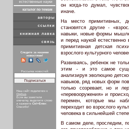
естественные науки
он когда-то думал, чувст
каталог по темам
иначе.
авторы
На место примитивных, д
ссылки
становятся другие - «взро
навыки, новые формы мышлен
книжная лавка
и перед наукой естественно 
связь
примитивная детская псих
взрослого культурного челове
Следите за нашими
новостями!
Развиваясь, ребенок не тольк
этим - и это самое суще
Рассылка новостей:
анализируя эволюцию детской
навыков, ряд новых форм пов
только созревает, но и
пе
Наш сайт подключен к
«перевооружения» и происхо
Orphus
.
Если вы заметили
перемен, которые мы наб
опечатку, выделите слово
и нажмите
Ctrl+Enter
.
переходит во взрослого куль
Спасибо!
человека в сильнейшей степе
В самом деле, проследим, по