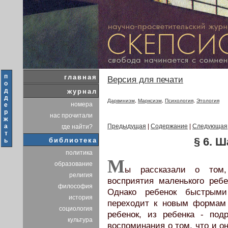
п
главная
Версия для печати
о
д
журнал
д
Дарвинизм
,
Марксизм
,
Психология
,
Этология
номера
е
р
нас прочитали
ж
а
Предыдущая
|
Содержание
|
Следующая
где найти?
т
§ 6. Ш
библиотека
ь
политика
М
образование
ы рассказали о том,
религия
восприятия маленького реб
философия
Однако ребенок быстрыми
история
переходит к новым формам 
социология
ребенок, из ребенка - под
культура
воспоминания о том, что и он