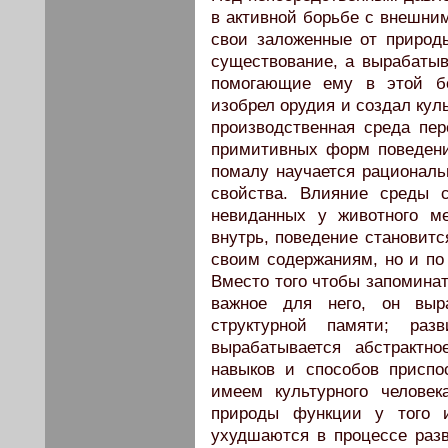
в активной борьбе с внешни
свои заложенные от природ
существование, а вырабаты
помогающие ему в этой бо
изобрел орудия и создал кул
производственная среда пер
примитивных форм поведени
помалу научается рациональ
свойства. Влияние среды 
невиданных у животного м
внутрь, поведение становитс
своим содержаниям, но и п
Вместо того чтобы запоминат
важное для него, он выр
структурной памяти; раз
вырабатывается абстрактно
навыков и способов присп
имеем культурного человек
природы функции у того и
ухудшаются в процессе разв