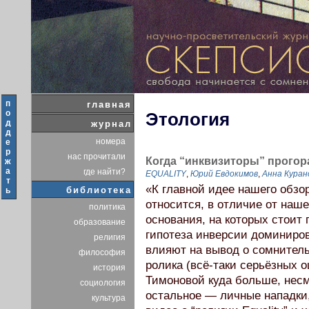
п
главная
о
Этология
д
журнал
д
номера
е
р
нас прочитали
Когда “инквизиторы” прого
ж
а
где найти?
EQUALITY
,
Юрий Евдокимов
,
Анна Куран
т
«К главной идее нашего обзор
библиотека
ь
относится, в отличие от наше
политика
основания, на которых стоит
образование
гипотеза инверсии доминиро
религия
влияют на вывод о сомнитель
философия
ролика (всё-таки серьёзных 
история
Тимоновой куда больше, несм
социология
остальное — личные нападки,
культура