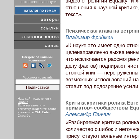
видео о “религии Equality” и
естественные науки
отношения к научной критике,
каталог по темам
текст».
авторы
ссылки
Психическая атака на ветря
книжная лавка
Владимир Фридман
«К науке это имеет одно от
связь
целенаправленно выхваченны
Следите за нашими
что исключается рассмотрени
новостями!
делу фактов) подпирают чист
стопкой книг — перегруженный
Рассылка новостей:
возможных использований наук
ставит под подозрение усили
Наш сайт подключен к
Orphus
.
Критика критики ролика Евг
Если вы заметили
приматов» сообществом Equa
опечатку, выделите слово
и нажмите
Ctrl+Enter
.
Александр Панчин
Спасибо!
«Разбираемая критика ролик
количество ошибок и неточнос
присутствуют вольные интер