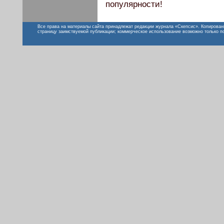
популярности!
Все права на материалы сайта принадлежат редакции журнала «Скепсис». Копирован
страницу заимствуемой публикации; коммерческое использование возможно только п