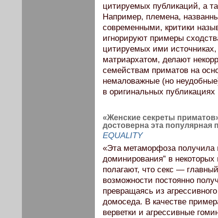
цитируемых публикаций, а та
Например, племена, названны
современными, критики назы
игнорируют примеры сходств
цитируемых ими источниках,
матриархатом, делают некор
семействам приматов на осн
немаловажные (но неудобные
в оригинальных публикациях 
«Женские секреты приматов»
достоверна эта популярная 
EQUALITY
«Эта метаморфоза получила 
доминирования” в некоторых к
полагают, что секс — главны
возможности постоянно получ
превращаясь из агрессивного
домоседа. В качестве приме
верветки и агрессивные гомин