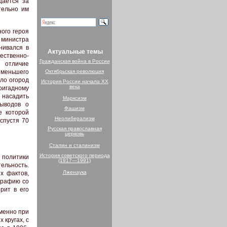
щается за
тельно им
ого героя
 министра
нивался в
Актуальные темы
ственно-
Гражданская война в России
е отличие
именьшего
Октябрьская революция
ло огород
История России начала XX
века
бригадному
л насадить
Марксизм
выводов о
Фашизм
е которой
Неолиберализм
спустя 70
Русская православная
церковь
Сталин и сталинизм
История советского периода
 политики
(1917—1991)
ельность.
Лженаука
х фактов,
графию со
рит в его
именно при
 кругах, с