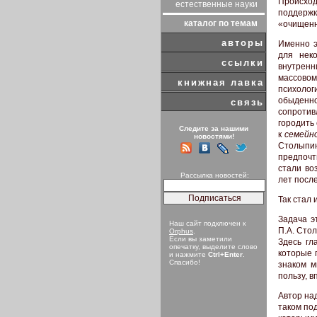
Происход
естественные науки
поддержк
каталог по темам
«очищенн
авторы
Именно э
для нек
ссылки
внутренн
массово
книжная лавка
психоло
обыденно
связь
сопротив
городить
Следите за нашими
к
семейн
новостями!
Столыпи
предпочт
стали во
Рассылка новостей:
лет посл
Так стал
Задача э
Наш сайт подключен к
П.А. Сто
Orphus
.
Если вы заметили
Здесь гл
опечатку, выделите слово
которые 
и нажмите
Ctrl+Enter
.
Спасибо!
знаком м
пользу, в
Автор на
таком под