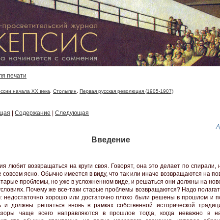
ля печати
ссии начала XX века
,
Столыпин
,
Первая русская революция (1905-1907)
щая
|
Содержание
|
Следующая
А
Введение
ия любит возвращаться на круги своя. Говорят, она это делает по спирали, 
е совсем ясно. Обычно имеется в виду, что так или иначе возвращаются на по
старые проблемы, но уже в усложненном виде, и решаться они должны на нов
 условиях. Почему же все-таки старые проблемы возвращаются? Надо полагат
: недостаточно хорошо или достаточно плохо были решены в прошлом и по
 и должны решаться вновь в рамках собственной исторической традиц
 взоры чаще всего направляются в прошлое тогда, когда неважно в н