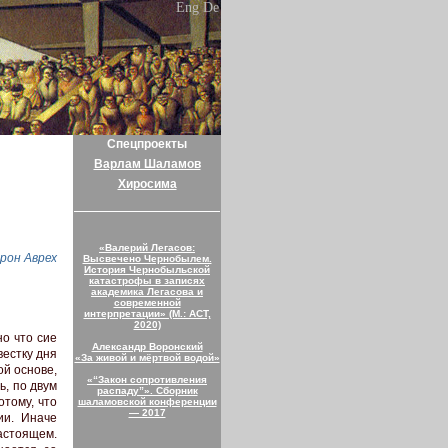
Eng
De
Спецпроекты
Варлам Шаламов
Хиросима
«Валерий Легасов:
рон Аврех
Высвечено Чернобылем.
История Чернобыльской
катастрофы в записях
академика Легасова и
современной
интерпретации» (М.: АСТ,
2020)
но что сие
Александр Воронский
вестку дня
«За живой и мёртвой водой»
ой основе,
«“Закон сопротивления
ь, по двум
распаду”». Сборник
тому, что
шаламовской конференции
— 2017
ии. Иначе
астоящем.