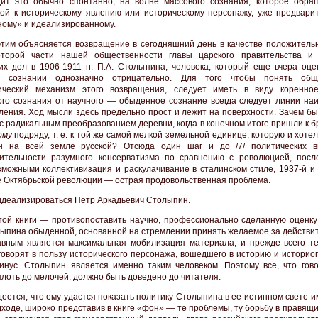
ит это обычно спонтанно, на волне массового сознания, которое обра
ой к историческому явлению или историческому персонажу, уже предвари
ому» и идеализированному.
тим объясняется возвращение в сегодняшний день в качестве положительн
оторой части нашей общественности главы царского правительства и
их дел в 1906-1911 гг. П.А. Столыпина, человека, который еще вчера оце
м сознании однозначно отрицательно. Для того чтобы понять обще
гический механизм этого возвращения, следует иметь в виду коренно
го сознания от научного — обыденное сознание всегда следует линии на
ления. Ход мысли здесь предельно прост и лежит на поверхности. Зачем бы
 с радикальным преобразованием деревни, когда в конечном итоге пришли к 
ому
подряду, т. е. к той же самой мелкой земельной единице, которую и хоте
н на всей земле русской? Отсюда один шаг и до /7/ политических 
ительности разумного консерватизма по сравнению с революцией, посл
зможными коллективизация и раскулачивание в сталинском стиле, 1937-й и 
е Октябрьской революции — острая продовольственная проблема.
 идеализироваться Петр Аркадьевич Столыпин.
той книги — противопоставить научно, профессионально сделанную оценку
лыпина обыденной, основанной на стремлении принять желаемое за действит
авным является максимальная мобилизация материала, и прежде всего те
говорят в пользу исторического персонажа, вошедшего в историю и историо
инус. Столыпин является именно таким человеком. Поэтому все, что гово
плоть до мелочей, должно быть доведено до читателя.
деется, что ему удастся показать политику Столыпина в ее истинном свете 
ходе, широко представив в книге «фон» — те проблемы, ту борьбу в правящих