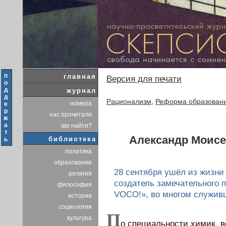
п
главная
Версия для печати
о
д
журнал
д
Рационализм
,
Реформа образовани
номера
е
р
нас прочитали
ж
а
где найти?
т
Александр Моисе
библиотека
ь
политика
образование
28 сентября ушёл из жизни
религия
создатель замечательного 
философия
VOCO!», во многом служив
история
социология
П
культура
о специальности химик, 