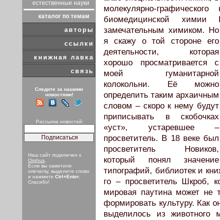
естественные науки
молекулярно-графического
каталог по темам
биомедицинской хими
замечательным химиком. Но
авторы
я скажу о той стороне его
ссылки
деятельности, которая
книжная лавка
хорошо просматривается с
связь
моей гуманитарной
колокольни. Её можно
Следите за нашими
определить таким архаичным
новостями!
словом – скоро к нему будут
приписывать в скобочках
Рассылка новостей:
«уст», устаревшее –
просветитель. В 18 веке был
просветитель Новиков,
Наш сайт подключен к
который понял значение
Orphus
.
Если вы заметили
типографий, библиотек и кни
опечатку, выделите слово
и нажмите
Ctrl+Enter
.
го – просветитель Шкроб, к
Спасибо!
мировая паутина может не т
формировать культуру. Как о
выделилось из животного м