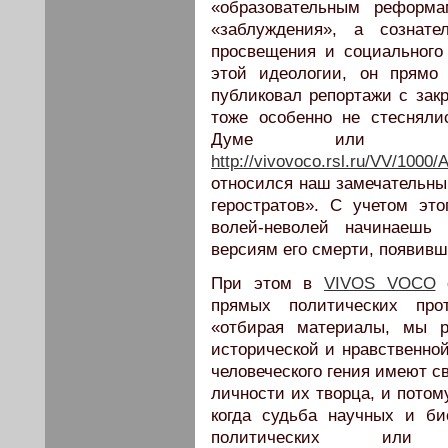
«образовательным реформ
«заблуждения», а сознате
просвещения и социального
этой идеологии, он прямо
публиковал репортажи с зак
тоже особенно не стесняли
Думе или на 
http://vivovoco.rsl.ru/VV/100
относился наш замечательный
геростратов». С учетом это
волей-неволей начинаешь 
версиям его смерти, появивш
При этом в
VIVOS VOCO
с
прямых политических прот
«отбирая материалы, мы р
исторической и нравственно
человеческого гения имеют с
личности их творца, и потом
когда судьба научных и би
политических или