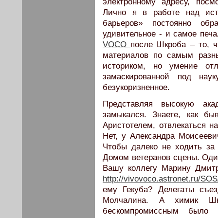
электронному адресу, посмо
Лично я в работе над ист
барьеров» постоянно об
удивительное - и самое печа
VOCO
после Шкроба – то, ч
материалов по самым разн
историком, но умение от
замаскированной под наук
безукоризненное.
Представляя высокую ака
замыкался. Знаете, как б
Аристотелем, отвлекаться на
Нет, у Александра Моисееви
Чтобы далеко не ходить за
Домом ветеранов сцены. Один
Вашу коллегу Марину Дмит
http://vivovoco.astronet.ru/S
ему Гекуба? Делегаты съе
Молчалина. А химик Ш
бескомпромиссным было 