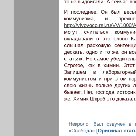
то не выдвигали. А сейчас во
И последнее. Он был весь
коммунизма, и прежн
http://vivovoco.rsl.ru/VV/100
могут считаться коммун
вкладывали в это слово К
слышал расхожую сентенц
дескать, одно и то же, он в
статьях. Но самое убедитель
Строгое, как в химии. Это
Запишем в лабораторны
коммунистом и при этом по
свою жизнь пользе других 
бывает. Нет, господа истори
же. Химик Шкроб это доказал
Некролог был озвучен в 
«Свобода» [
Оригинал стат