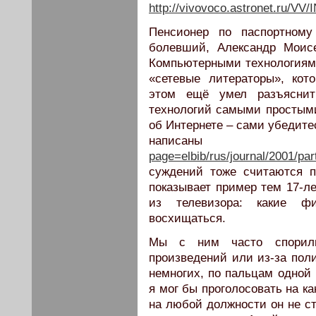
http://vivovoco.astronet.ru
Пенсионер по паспортному
болевший, Александр Моис
Компьютерными технологиями
«сетевые литераторы», кот
этом ещё умел разъясни
технологий самыми простым
об Интернете – сами убедите
напис
page=elbib/rus/journal/2001/par
суждений тоже считаются 
показывает пример тем 17-ле
из телевизора: какие ф
восхищаться.
Мы с ним часто спорили 
произведений или из-за поли
немногих, по пальцам одной 
я мог бы проголосовать на к
на любой должности он не ст